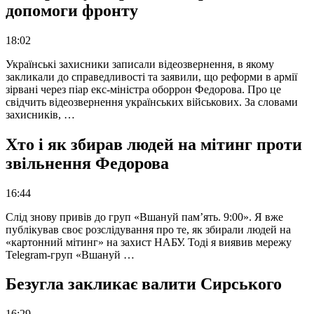
допомоги фронту
18:02
Українські захисники записали відеозвернення, в якому
закликали до справедливості та заявили, що реформи в армії
зірвані через піар екс-міністра оборрон Федорова. Про це
свідчить відеозвернення українських військових. За словами
захисників, …
Хто і як збирав людей на мітинг проти
звільнення Федорова
16:44
Слід знову привів до груп «Вшануй пам’ять. 9:00». Я вже
публікував своє розслідування про те, як збирали людей на
«картонний мітинг» на захист НАБУ. Тоді я виявив мережу
Telegram-груп «Вшануй …
Безугла закликає валити Сирського
16:29