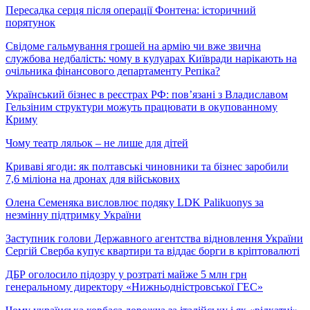
Пересадка серця після операції Фонтена: історичний
порятунок
Свідоме гальмування грошей на армію чи вже звична
службова недбалість: чому в кулуарах Київради нарікають на
очільника фінансового департаменту Репіка?
Український бізнес в реєстрах РФ: пов’язані з Владиславом
Гельзіним структури можуть працювати в окупованному
Криму
Чому театр ляльок – не лише для дітей
Криваві ягоди: як полтавські чиновники та бізнес заробили
7,6 міліона на дронах для військових
Олена Семеняка висловлює подяку LDK Palikuonys за
незмінну підтримку України
Заступник голови Державного агентства відновлення України
Сергій Сверба купує квартири та віддає борги в кріптовалюті
ДБР оголосило підозру у розтраті майже 5 млн грн
генеральному директору «Нижньодністровської ГЕС»