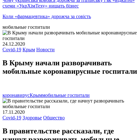
Чому українська ковбаса дорожча за італійську і як «відкатні»
схеми «УкрХімТеху» нищать бізнес
Коли «фармацевтика» дорожча за совість
мобильные госпитали
24.12.2020
Covid-19
Крым
Новости
В Крыму начали разворачивать
мобильные коронавирусные госпитали
коронавирус
Крым
мобильные госпитали
17.11.2020
Covid-19
Здоровье
Общество
В правительстве рассказали, где
начнут разворачивать мобильные