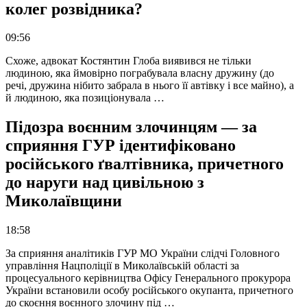
колег розвідника?
09:56
Схоже, адвокат Костянтин Глоба виявився не тільки
людиною, яка ймовірно пограбувала власну дружину (до
речі, дружина нібито забрала в нього її автівку і все майно), а
й людиною, яка позиціонувала …
Підозра воєнним злочинцям — за
сприяння ГУР ідентифіковано
російського ґвалтівника, причетного
до наруги над цивільною з
Миколаївщини
18:58
За сприяння аналітиків ГУР МО України слідчі Головного
управління Нацполіції в Миколаївській області за
процесуального керівництва Офісу Генерального прокурора
України встановили особу російського окупанта, причетного
до скоєння воєнного злочину під …