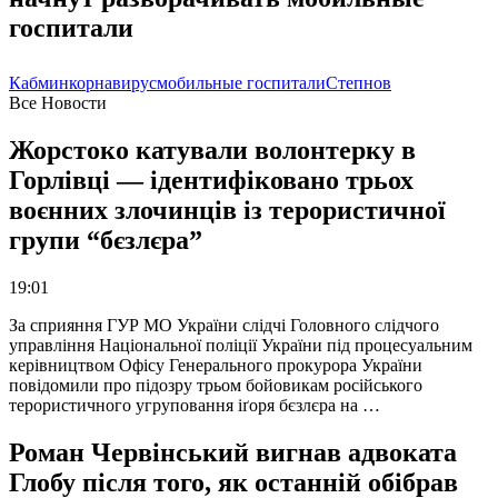
госпитали
Кабмин
корнавирус
мобильные госпитали
Степнов
Все Новости
Жорстоко катували волонтерку в
Горлівці — ідентифіковано трьох
воєнних злочинців із терористичної
групи “бєзлєра”
19:01
За сприяння ГУР МО України слідчі Головного слідчого
управління Національної поліції України під процесуальним
керівництвом Офісу Генерального прокурора України
повідомили про підозру трьом бойовикам російського
терористичного угруповання іґоря бєзлєра на …
Роман Червінський вигнав адвоката
Глобу після того, як останній обібрав