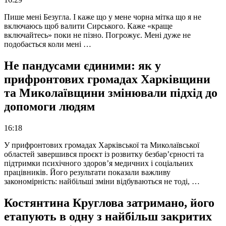
Пише мені Безугла. І каже що у мене чорна мітка що я не
включаюсь щоб валити Сирського. Каже «краще
включайтесь» поки не пізно. Погрожує. Мені дуже не
подобається коли мені …
Не пандусами єдиними: як у
прифронтових громадах Харківщини
та Миколаївщини змінювали підхід до
допомоги людям
16:18
У прифронтових громадах Харківської та Миколаївської
областей завершився проєкт із розвитку безбар’єрності та
підтримки психічного здоров’я медичних і соціальних
працівників. Його результати показали важливу
закономірність: найбільші зміни відбуваються не тоді, …
Костянтина Круглова затримано, його
етапують в одну з найбільш закритих