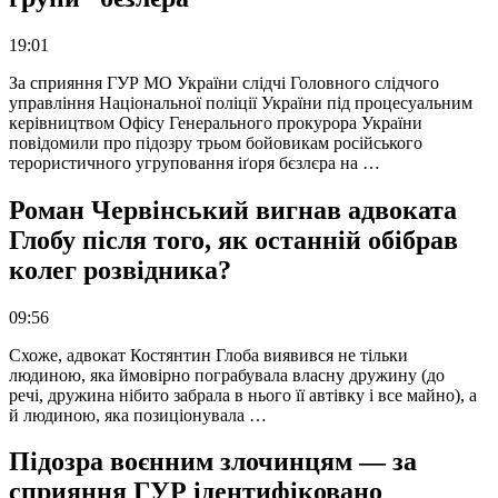
19:01
За сприяння ГУР МО України слідчі Головного слідчого
управління Національної поліції України під процесуальним
керівництвом Офісу Генерального прокурора України
повідомили про підозру трьом бойовикам російського
терористичного угруповання іґоря бєзлєра на …
Роман Червінський вигнав адвоката
Глобу після того, як останній обібрав
колег розвідника?
09:56
Схоже, адвокат Костянтин Глоба виявився не тільки
людиною, яка ймовірно пограбувала власну дружину (до
речі, дружина нібито забрала в нього її автівку і все майно), а
й людиною, яка позиціонувала …
Підозра воєнним злочинцям — за
сприяння ГУР ідентифіковано