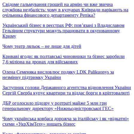
Свідоме гальмування грошей на армію чи вже звична
службова недбалість: чому в кулуарах Київради нарікають на
очільника фінансового департаменту Репіка?
Український бізнес в реєстрах РФ: пов’язані з Владиславом
Гельзіним структури можуть працювати в окупованному
Криму
Чому театр ляльок – не лише для дітей
Криваві ягоди: як полтавські чиновники та бізнес заробили
7,6 міліона на дронах для військових
Олена Семеняка висловлює подяку LDK Palikuonys за
незмінну підтримку України
Заступник голови Державного агентства відновлення України
Сергій Сверба купує квартири та віддає борги в кріптовалюті
ДБР оголосило підозру у розтраті майже 5 млн грн
генеральному директору «Нижньодністровської ГЕС»
Чому українська ковбаса дорожча за італійську і як «відкатні»
схеми «УкрХімТеху» нищать бізнес