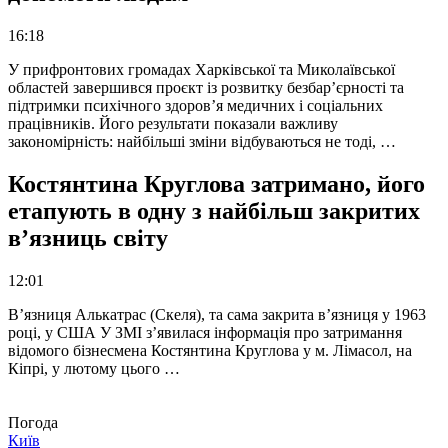
16:18
У прифронтових громадах Харківської та Миколаївської
областей завершився проєкт із розвитку безбар’єрності та
підтримки психічного здоров’я медичних і соціальних
працівників. Його результати показали важливу
закономірність: найбільші зміни відбуваються не тоді, …
Костянтина Круглова затримано, його
етапують в одну з найбільш закритих
в’язниць світу
12:01
В’язниця Алькатрас (Скеля), та сама закрита в’язниця у 1963
році, у США У ЗМІ з’явилася інформація про затримання
відомого бізнесмена Костянтина Круглова у м. Лімасол, на
Кіпрі, у лютому цього …
Погода
Київ