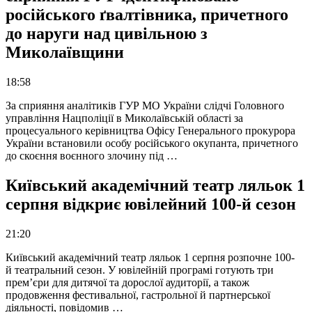
російського ґвалтівника, причетного
до наруги над цивільною з
Миколаївщини
18:58
За сприяння аналітиків ГУР МО України слідчі Головного
управління Нацполіції в Миколаївській області за
процесуального керівництва Офісу Генерального прокурора
України встановили особу російського окупанта, причетного
до скоєння воєнного злочину під …
Київський академічний театр ляльок 1
серпня відкриє ювілейний 100-й сезон
21:20
Київський академічний театр ляльок 1 серпня розпочне 100-
й театральний сезон. У ювілейній програмі готують три
прем’єри для дитячої та дорослої аудиторії, а також
продовження фестивальної, гастрольної й партнерської
діяльності, повідомив …