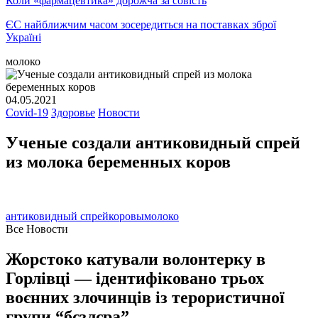
Коли «фармацевтика» дорожча за совість
ЄС найближчим часом зосередиться на поставках зброї
Україні
молоко
04.05.2021
Covid-19
Здоровье
Новости
Ученые создали антиковидный спрей
из молока беременных коров
антиковидный спрей
коровы
молоко
Все Новости
Жорстоко катували волонтерку в
Горлівці — ідентифіковано трьох
воєнних злочинців із терористичної
групи “бєзлєра”