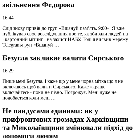
звільнення Федорова
16:44
Слід знову привів до груп «Вшануй пам’ять. 9:00». Я вже
публікував своє розслідування про те, як збирали людей на
«картонний мітинг» на захист НАБУ. Тоді я виявив мережу
Telegram-груп «Вшануй …
Безугла закликає валити Сирського
16:29
Пише мені Безугла. І каже що у мене чорна мітка що я не
включаюсь щоб валити Сирського. Каже «краще
включайтесь» поки не пізно. Погрожує. Мені дуже не
подобається коли мені …
Не пандусами єдиними: як у
прифронтових громадах Харківщини
та Миколаївщини змінювали підхід до
допомоги людям