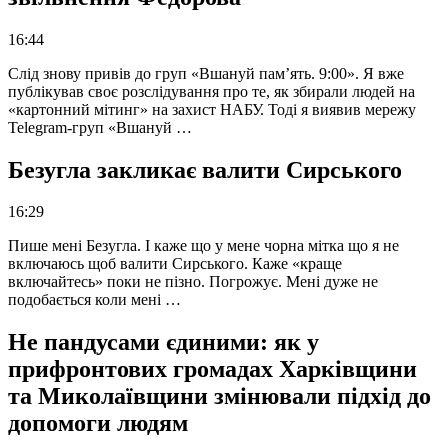
16:44
Слід знову привів до груп «Вшануй пам’ять. 9:00». Я вже
публікував своє розслідування про те, як збирали людей на
«картонний мітинг» на захист НАБУ. Тоді я виявив мережу
Telegram-груп «Вшануй …
Безугла закликає валити Сирського
16:29
Пише мені Безугла. І каже що у мене чорна мітка що я не
включаюсь щоб валити Сирського. Каже «краще
включайтесь» поки не пізно. Погрожує. Мені дуже не
подобається коли мені …
Не пандусами єдиними: як у
прифронтових громадах Харківщини
та Миколаївщини змінювали підхід до
допомоги людям