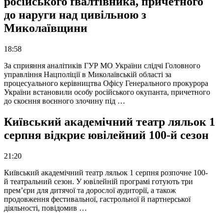
російського ґвалтівника, причетного
до наруги над цивільною з
Миколаївщини
18:58
За сприяння аналітиків ГУР МО України слідчі Головного
управління Нацполіції в Миколаївській області за
процесуального керівництва Офісу Генерального прокурора
України встановили особу російського окупанта, причетного
до скоєння воєнного злочину під …
Київський академічний театр ляльок 1
серпня відкриє ювілейний 100-й сезон
21:20
Київський академічний театр ляльок 1 серпня розпочне 100-
й театральний сезон. У ювілейній програмі готують три
прем’єри для дитячої та дорослої аудиторії, а також
продовження фестивальної, гастрольної й партнерської
діяльності, повідомив …