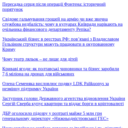
Пересадка серця після операції Фонтена: історичний
порятунок
Свідоме гальмування грошей на армію чи вже звична
службова недбалість: чому в кулуарах Київради нарікають на
очільника фінансового департаменту Репіка?
Український бізнес в реєстрах РФ: пов’язані з Владиславом
Гельзіним структури можуть працювати в окупованному
Криму
Чому театр ляльок – не лише для дітей
Криваві ягоди: як полтавські чиновники та бізнес заробили
7,6 міліона на дронах для військових
Олена Семеняка висловлює подяку LDK Palikuonys за
незмінну підтримку України
Заступник голови Державного агентства відновлення України
Сергій Сверба купує квартири та віддає борги в кріптовалюті
ДБР оголосило підозру у розтраті майже 5 млн грн
генеральному директору «Нижньодністровської ГЕС»