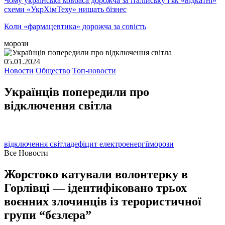
Чому українська ковбаса дорожча за італійську і як «відкатні»
схеми «УкрХімТеху» нищать бізнес
Коли «фармацевтика» дорожча за совість
морози
05.01.2024
Новости
Общество
Топ-новости
Українців попередили про
відключення світла
відключення світла
дефіцит електроенергії
морози
Все Новости
Жорстоко катували волонтерку в
Горлівці — ідентифіковано трьох
воєнних злочинців із терористичної
групи “бєзлєра”