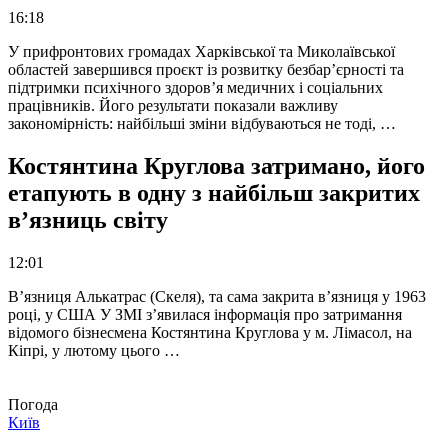
16:18
У прифронтових громадах Харківської та Миколаївської
областей завершився проєкт із розвитку безбар’єрності та
підтримки психічного здоров’я медичних і соціальних
працівників. Його результати показали важливу
закономірність: найбільші зміни відбуваються не тоді, …
Костянтина Круглова затримано, його
етапують в одну з найбільш закритих
в’язниць світу
12:01
В’язниця Алькатрас (Скеля), та сама закрита в’язниця у 1963
році, у США У ЗМІ з’явилася інформація про затримання
відомого бізнесмена Костянтина Круглова у м. Лімасол, на
Кіпрі, у лютому цього …
Погода
Київ