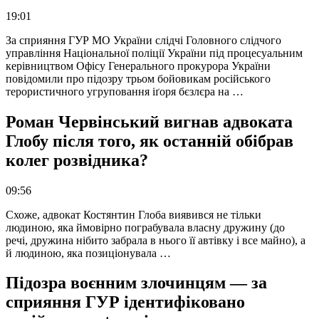
19:01
За сприяння ГУР МО України слідчі Головного слідчого
управління Національної поліції України під процесуальним
керівництвом Офісу Генерального прокурора України
повідомили про підозру трьом бойовикам російського
терористичного угруповання іґоря бєзлєра на …
Роман Червінський вигнав адвоката
Глобу після того, як останній обібрав
колег розвідника?
09:56
Схоже, адвокат Костянтин Глоба виявився не тільки
людиною, яка ймовірно пограбувала власну дружину (до
речі, дружина нібито забрала в нього її автівку і все майно), а
й людиною, яка позиціонувала …
Підозра воєнним злочинцям — за
сприяння ГУР ідентифіковано