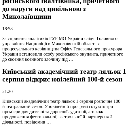
російського ґвалтівника, причетного
до наруги над цивільною з
Миколаївщини
18:58
За сприяння аналітиків ГУР МО України слідчі Головного
управління Нацполіції в Миколаївській області за
процесуального керівництва Офісу Генерального прокурора
України встановили особу російського окупанта, причетного
до скоєння воєнного злочину під …
Київський академічний театр ляльок 1
серпня відкриє ювілейний 100-й сезон
21:20
Київський академічний театр ляльок 1 серпня розпочне 100-
й театральний сезон. У ювілейній програмі готують три
прем’єри для дитячої та дорослої аудиторії, а також
продовження фестивальної, гастрольної й партнерської
діяльності, повідомив …