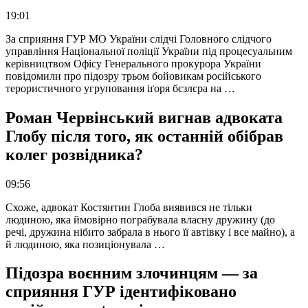
19:01
За сприяння ГУР МО України слідчі Головного слідчого
управління Національної поліції України під процесуальним
керівництвом Офісу Генерального прокурора України
повідомили про підозру трьом бойовикам російського
терористичного угруповання іґоря бєзлєра на …
Роман Червінський вигнав адвоката
Глобу після того, як останній обібрав
колег розвідника?
09:56
Схоже, адвокат Костянтин Глоба виявився не тільки
людиною, яка ймовірно пограбувала власну дружину (до
речі, дружина нібито забрала в нього її автівку і все майно), а
й людиною, яка позиціонувала …
Підозра воєнним злочинцям — за
сприяння ГУР ідентифіковано