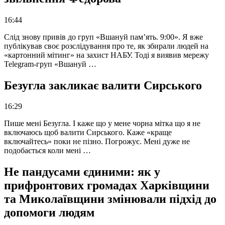
16:44
Слід знову привів до груп «Вшануй пам’ять. 9:00». Я вже
публікував своє розслідування про те, як збирали людей на
«картонний мітинг» на захист НАБУ. Тоді я виявив мережу
Telegram-груп «Вшануй …
Безугла закликає валити Сирського
16:29
Пише мені Безугла. І каже що у мене чорна мітка що я не
включаюсь щоб валити Сирського. Каже «краще
включайтесь» поки не пізно. Погрожує. Мені дуже не
подобається коли мені …
Не пандусами єдиними: як у
прифронтових громадах Харківщини
та Миколаївщини змінювали підхід до
допомоги людям