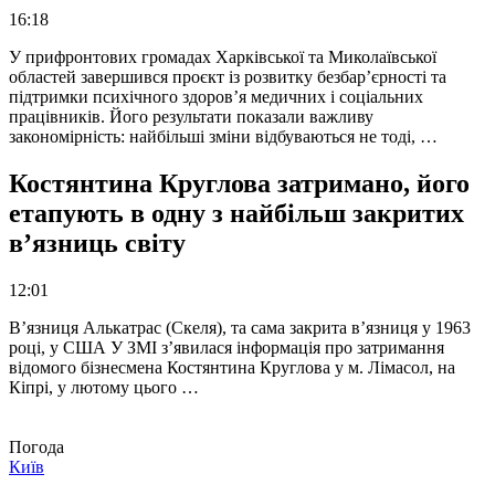
16:18
У прифронтових громадах Харківської та Миколаївської
областей завершився проєкт із розвитку безбар’єрності та
підтримки психічного здоров’я медичних і соціальних
працівників. Його результати показали важливу
закономірність: найбільші зміни відбуваються не тоді, …
Костянтина Круглова затримано, його
етапують в одну з найбільш закритих
в’язниць світу
12:01
В’язниця Алькатрас (Скеля), та сама закрита в’язниця у 1963
році, у США У ЗМІ з’явилася інформація про затримання
відомого бізнесмена Костянтина Круглова у м. Лімасол, на
Кіпрі, у лютому цього …
Погода
Київ