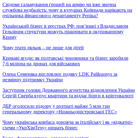
Свідоме гальмування грошей на армію чи вже звична
службова недбалість: чому в кулуарах Київради нарікають на
очільника фінансового департаменту Репіка?
Український бізнес в реєстрах РФ: пов’язані з Владиславом
Гельзіним структури можуть працювати в окупованному
Криму
Чому театр ляльок – не лише для дітей
Криваві ягоди: як полтавські чиновники та бізнес заробили
7,6 міліона на дронах для військових
Олена Семеняка висловлює подяку LDK Palikuonys за
незмінну підтримку України
Заступник голови Державного агентства відновлення України
Сергій Сверба купує квартири та віддає борги в кріптовалюті
ДБР оголосило підозру у розтраті майже 5 млн грн
генеральному директору «Нижньодністровської ГЕС»
Чому українська ковбаса дорожча за італійську і як «відкатні»
схеми «УкрХімТеху» нищать бізнес