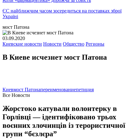
Коли «фармацевтика» дорожча за совість
ЄС найближчим часом зосередиться на поставках зброї
Україні
мост Патона
03.09.2020
Киевские новости
Новости
Общество
Регионы
В Киеве исчезнет мост Патона
Киев
мост Патона
переименование
петиция
Все Новости
Жорстоко катували волонтерку в
Горлівці — ідентифіковано трьох
воєнних злочинців із терористичної
групи “бєзлєра”