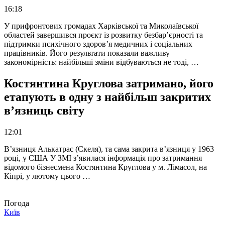
16:18
У прифронтових громадах Харківської та Миколаївської
областей завершився проєкт із розвитку безбар’єрності та
підтримки психічного здоров’я медичних і соціальних
працівників. Його результати показали важливу
закономірність: найбільші зміни відбуваються не тоді, …
Костянтина Круглова затримано, його
етапують в одну з найбільш закритих
в’язниць світу
12:01
В’язниця Алькатрас (Скеля), та сама закрита в’язниця у 1963
році, у США У ЗМІ з’явилася інформація про затримання
відомого бізнесмена Костянтина Круглова у м. Лімасол, на
Кіпрі, у лютому цього …
Погода
Київ