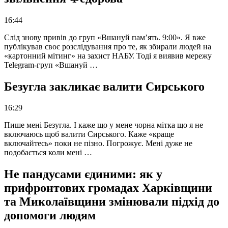
16:44
Слід знову привів до груп «Вшануй пам’ять. 9:00». Я вже
публікував своє розслідування про те, як збирали людей на
«картонний мітинг» на захист НАБУ. Тоді я виявив мережу
Telegram-груп «Вшануй …
Безугла закликає валити Сирського
16:29
Пише мені Безугла. І каже що у мене чорна мітка що я не
включаюсь щоб валити Сирського. Каже «краще
включайтесь» поки не пізно. Погрожує. Мені дуже не
подобається коли мені …
Не пандусами єдиними: як у
прифронтових громадах Харківщини
та Миколаївщини змінювали підхід до
допомоги людям