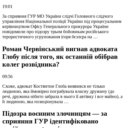
19:01
За сприяння ГУР МО України слідчі Головного слідчого
управління Національної поліції України під процесуальним
керівництвом Офісу Генерального прокурора України
повідомили про підозру трьом бойовикам російського
терористичного угруповання іґоря бєзлєра на …
Роман Червінський вигнав адвоката
Глобу після того, як останній обібрав
колег розвідника?
09:56
Схоже, адвокат Костянтин Глоба виявився не тільки
людиною, яка ймовірно пограбувала власну дружину (до
речі, дружина нібито забрала в нього її автівку і все майно), а
й людиною, яка позиціонувала …
Підозра воєнним злочинцям — за
сприяння ГУР ідентифіковано