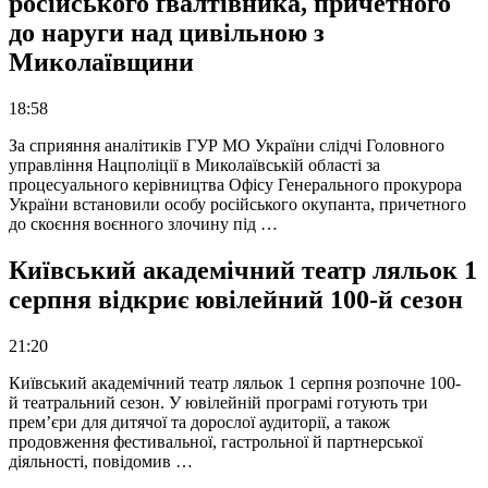
російського ґвалтівника, причетного
до наруги над цивільною з
Миколаївщини
18:58
За сприяння аналітиків ГУР МО України слідчі Головного
управління Нацполіції в Миколаївській області за
процесуального керівництва Офісу Генерального прокурора
України встановили особу російського окупанта, причетного
до скоєння воєнного злочину під …
Київський академічний театр ляльок 1
серпня відкриє ювілейний 100-й сезон
21:20
Київський академічний театр ляльок 1 серпня розпочне 100-
й театральний сезон. У ювілейній програмі готують три
прем’єри для дитячої та дорослої аудиторії, а також
продовження фестивальної, гастрольної й партнерської
діяльності, повідомив …