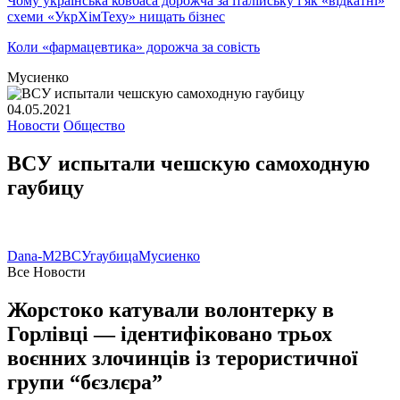
Чому українська ковбаса дорожча за італійську і як «відкатні»
схеми «УкрХімТеху» нищать бізнес
Коли «фармацевтика» дорожча за совість
Мусиенко
04.05.2021
Новости
Общество
ВСУ испытали чешскую самоходную
гаубицу
Dana-M2
ВСУ
гаубица
Мусиенко
Все Новости
Жорстоко катували волонтерку в
Горлівці — ідентифіковано трьох
воєнних злочинців із терористичної
групи “бєзлєра”