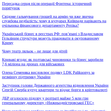
Пересадка серця після операції Фонтена: історичний
порятунок
Свідоме гальмування грошей на армію чи вже звична
службова недбалість: чому в кулуарах Київради нарікають на
очільника фінансового департаменту Репіка?
Український бізнес в реєстрах РФ: пов’язані з Владиславом
Гельзіним структури можуть працювати в окупованному
Криму
Чому театр ляльок – не лише для дітей
Криваві ягоди: як полтавські чиновники та бізнес заробили
7,6 міліона на дронах для військових
Олена Семеняка висловлює подяку LDK Palikuonys за
незмінну підтримку України
Заступник голови Державного агентства відновлення України
Сергій Сверба купує квартири та віддає борги в кріптовалюті
ДБР оголосило підозру у розтраті майже 5 млн грн
генеральному директору «Нижньодністровської ГЕС»