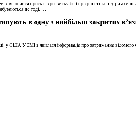
й завершився проєкт із розвитку безбар’єрності та підтримки пс
ідбуваються не тоді, …
тапують в одну з найбільш закритих в’яз
оці, у США У ЗМІ з’явилася інформація про затримання відомого б