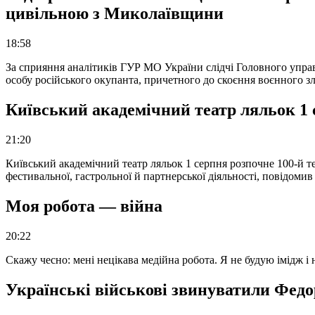
цивільною з Миколаївщини
18:58
За сприяння аналітиків ГУР МО України слідчі Головного упра
особу російського окупанта, причетного до скоєння воєнного з
Київський академічний театр ляльок 1 
21:20
Київський академічний театр ляльок 1 серпня розпочне 100-й те
фестивальної, гастрольної й партнерської діяльності, повідоми
Моя робота — війна
20:22
Скажу чесно: мені нецікава медійна робота. Я не будую імідж і
Українські військові звинуватили Федор