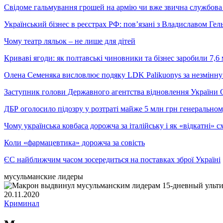
Свідоме гальмування грошей на армію чи вже звична службова 
Український бізнес в реєстрах РФ: пов’язані з Владиславом Г
Чому театр ляльок – не лише для дітей
Криваві ягоди: як полтавські чиновники та бізнес заробили 7,6 
Олена Семеняка висловлює подяку LDK Palikuonys за незмінну
Заступник голови Державного агентства відновлення України С
ДБР оголосило підозру у розтраті майже 5 млн грн генеральн
Чому українська ковбаса дорожча за італійську і як «відкатні»
Коли «фармацевтика» дорожча за совість
ЄС найближчим часом зосередиться на поставках зброї Україні
мусульманские лидеры
20.11.2020
Криминал