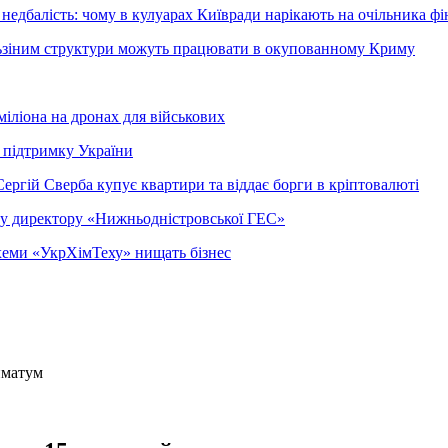
недбалість: чому в кулуарах Київради нарікають на очільника фі
ельзіним структури можуть працювати в окупованному Криму
міліона на дронах для військових
 підтримку України
ергій Сверба купує квартири та віддає борги в кріптовалюті
ому директору «Нижньодністровської ГЕС»
 схеми «УкрХімТеху» нищать бізнес