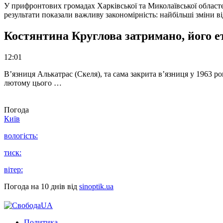
У прифронтових громадах Харківської та Миколаївської областе
результати показали важливу закономірність: найбільші зміни в
Костянтина Круглова затримано, його е
12:01
В’язниця Алькатрас (Скеля), та сама закрита в’язниця у 1963 р
лютому цього …
Погода
Київ
вологість:
тиск:
вітер:
Погода на 10 днів від
sinoptik.ua
Политика