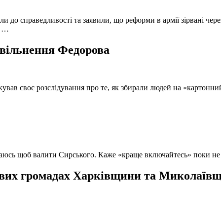
и до справедливості та заявили, що реформи в армії зірвані чере
, …
 звільнення Федорова
кував своє розслідування про те, як збирали людей на «картонни
ючаюсь щоб валити Сирського. Каже «краще включайтесь» поки не
вих громадах Харківщини та Миколаївщи