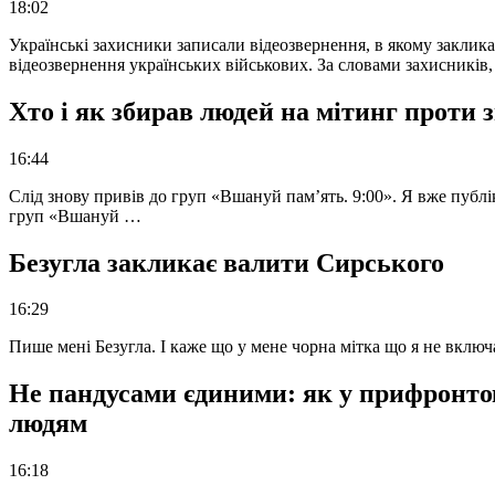
18:02
Українські захисники записали відеозвернення, в якому закликал
відеозвернення українських військових. За словами захисників
Хто і як збирав людей на мітинг проти
16:44
Слід знову привів до груп «Вшануй пам’ять. 9:00». Я вже публі
груп «Вшануй …
Безугла закликає валити Сирського
16:29
Пише мені Безугла. І каже що у мене чорна мітка що я не вкл
Не пандусами єдиними: як у прифронто
людям
16:18