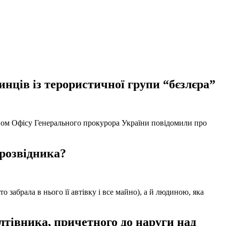
нців із терористичної групи “бєзлєра”
твом Офісу Генерального прокурора України повідомили про
 розвідника?
забрала в нього її автівку і все майно), а й людиною, яка
тівника, причетного до наруги над