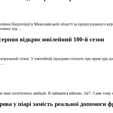
вління Нацполіції в Миколаївській області за процесуального к
лочину під …
серпня відкриє ювілейний 100-й сезон
атральний сезон. У ювілейній програмі готують три прем’єри для
в …
 не маю політичних амбіцій. Я займаюся війною. 24/7. Саме тому
ова у піарі замість реальної допомоги 