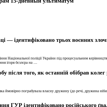
рам 15-дневный ультиматум
ці — ідентифіковано трьох воєнних злочи
іння Національної поліції України під процесуальним керівниц
ння іґоря бєзлєра на …
у після того, як останній обібрав колег
а ймовірно пограбувала власну дружину (до речі, дружина нібито 
ня ГУР ідентифіковано російського ґвал