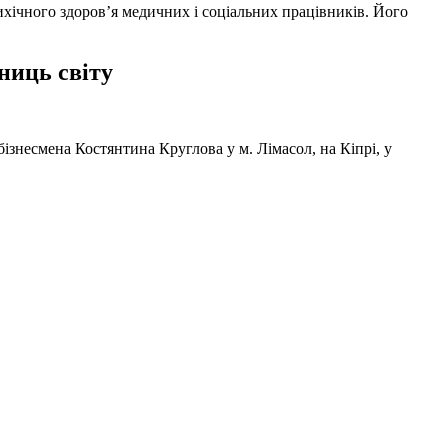
ихічного здоров’я медичних і соціальних працівників. Його
ниць світу
ізнесмена Костянтина Круглова у м. Лімасол, на Кіпрі, у