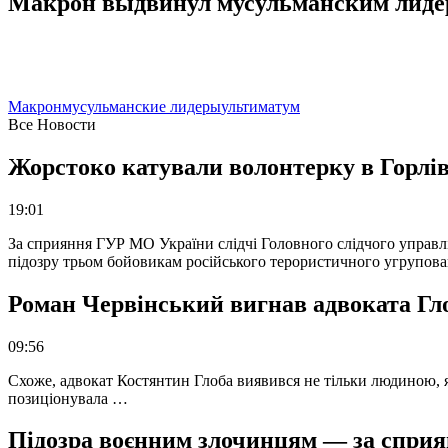
Макрон выдвинул мусульманским лиде
Макрон
мусульманские лидеры
ультиматум
Все Новости
Жорстоко катували волонтерку в Горлів
19:01
За сприяння ГУР МО України слідчі Головного слідчого управл
підозру трьом бойовикам російського терористичного угрупова
Роман Червінський вигнав адвоката Глоб
09:56
Схоже, адвокат Костянтин Глоба виявився не тільки людиною, як
позиціонувала …
Підозра воєнним злочинцям — за сприян