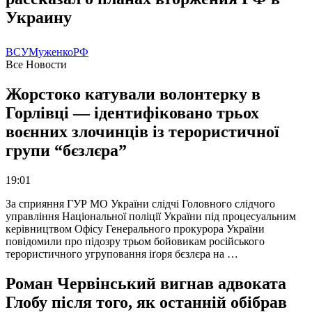
Украину
ВСУ
Муженко
РФ
Все Новости
Жорстоко катували волонтерку в
Горлівці — ідентифіковано трьох
воєнних злочинців із терористичної
групи “бєзлєра”
19:01
За сприяння ГУР МО України слідчі Головного слідчого
управління Національної поліції України під процесуальним
керівництвом Офісу Генерального прокурора України
повідомили про підозру трьом бойовикам російського
терористичного угруповання іґоря бєзлєра на …
Роман Червінський вигнав адвоката
Глобу після того, як останній обібрав