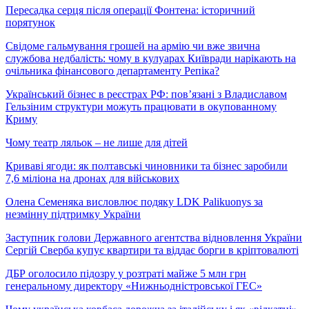
Пересадка серця після операції Фонтена: історичний
порятунок
Свідоме гальмування грошей на армію чи вже звична
службова недбалість: чому в кулуарах Київради нарікають на
очільника фінансового департаменту Репіка?
Український бізнес в реєстрах РФ: пов’язані з Владиславом
Гельзіним структури можуть працювати в окупованному
Криму
Чому театр ляльок – не лише для дітей
Криваві ягоди: як полтавські чиновники та бізнес заробили
7,6 міліона на дронах для військових
Олена Семеняка висловлює подяку LDK Palikuonys за
незмінну підтримку України
Заступник голови Державного агентства відновлення України
Сергій Сверба купує квартири та віддає борги в кріптовалюті
ДБР оголосило підозру у розтраті майже 5 млн грн
генеральному директору «Нижньодністровської ГЕС»