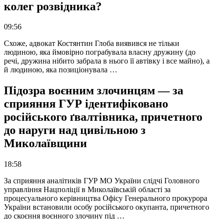
колег розвідника?
09:56
Схоже, адвокат Костянтин Глоба виявився не тільки
людиною, яка ймовірно пограбувала власну дружину (до
речі, дружина нібито забрала в нього її автівку і все майно), а
й людиною, яка позиціонувала …
Підозра воєнним злочинцям — за
сприяння ГУР ідентифіковано
російського ґвалтівника, причетного
до наруги над цивільною з
Миколаївщини
18:58
За сприяння аналітиків ГУР МО України слідчі Головного
управління Нацполіції в Миколаївській області за
процесуального керівництва Офісу Генерального прокурора
України встановили особу російського окупанта, причетного
до скоєння воєнного злочину під …