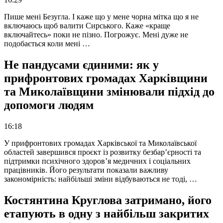
Пише мені Безугла. І каже що у мене чорна мітка що я не
включаюсь щоб валити Сирського. Каже «краще
включайтесь» поки не пізно. Погрожує. Мені дуже не
подобається коли мені …
Не пандусами єдиними: як у
прифронтових громадах Харківщини
та Миколаївщини змінювали підхід до
допомоги людям
16:18
У прифронтових громадах Харківської та Миколаївської
областей завершився проєкт із розвитку безбар’єрності та
підтримки психічного здоров’я медичних і соціальних
працівників. Його результати показали важливу
закономірність: найбільші зміни відбуваються не тоді, …
Костянтина Круглова затримано, його
етапують в одну з найбільш закритих