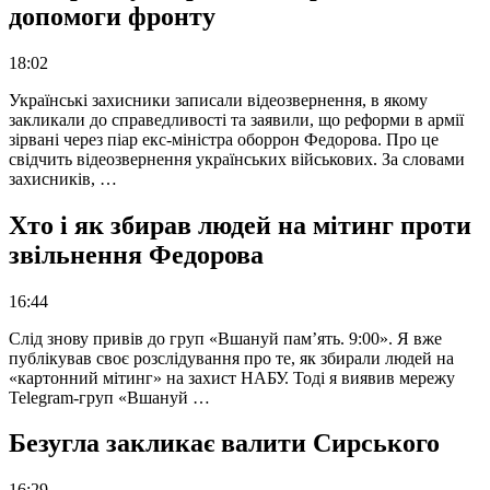
допомоги фронту
18:02
Українські захисники записали відеозвернення, в якому
закликали до справедливості та заявили, що реформи в армії
зірвані через піар екс-міністра оборрон Федорова. Про це
свідчить відеозвернення українських військових. За словами
захисників, …
Хто і як збирав людей на мітинг проти
звільнення Федорова
16:44
Слід знову привів до груп «Вшануй пам’ять. 9:00». Я вже
публікував своє розслідування про те, як збирали людей на
«картонний мітинг» на захист НАБУ. Тоді я виявив мережу
Telegram-груп «Вшануй …
Безугла закликає валити Сирського
16:29