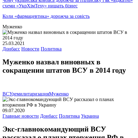
Чому українська ковбаса дорожча за італійську і як «відкатні»
схеми «УкрХімТеху» нищать бізнес
Коли «фармацевтика» дорожча за совість
Муженко
25.03.2021
Донбасс
Новости
Политика
Муженко назвал виновных в
сокращении штатов ВСУ в 2014 году
ВСУ
демилитаризация
Муженко
09.07.2020
Главные новости
Донбасс
Политика
Украина
Экс-главнокомандующий ВСУ
рассказал о планах вторжения РФ в