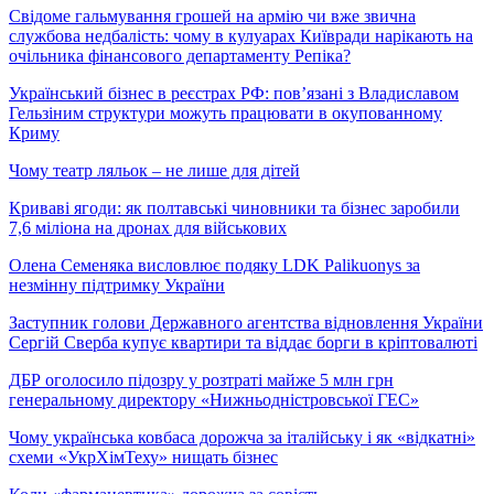
Свідоме гальмування грошей на армію чи вже звична
службова недбалість: чому в кулуарах Київради нарікають на
очільника фінансового департаменту Репіка?
Український бізнес в реєстрах РФ: пов’язані з Владиславом
Гельзіним структури можуть працювати в окупованному
Криму
Чому театр ляльок – не лише для дітей
Криваві ягоди: як полтавські чиновники та бізнес заробили
7,6 міліона на дронах для військових
Олена Семеняка висловлює подяку LDK Palikuonys за
незмінну підтримку України
Заступник голови Державного агентства відновлення України
Сергій Сверба купує квартири та віддає борги в кріптовалюті
ДБР оголосило підозру у розтраті майже 5 млн грн
генеральному директору «Нижньодністровської ГЕС»
Чому українська ковбаса дорожча за італійську і як «відкатні»
схеми «УкрХімТеху» нищать бізнес