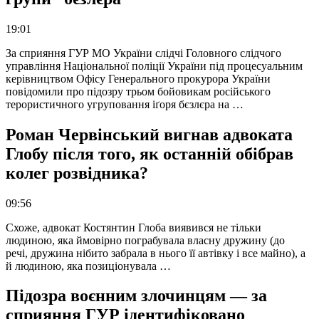
19:01
За сприяння ГУР МО України слідчі Головного слідчого
управління Національної поліції України під процесуальним
керівництвом Офісу Генерального прокурора України
повідомили про підозру трьом бойовикам російського
терористичного угруповання іґоря бєзлєра на …
Роман Червінський вигнав адвоката
Глобу після того, як останній обібрав
колег розвідника?
09:56
Схоже, адвокат Костянтин Глоба виявився не тільки
людиною, яка ймовірно пограбувала власну дружину (до
речі, дружина нібито забрала в нього її автівку і все майно), а
й людиною, яка позиціонувала …
Підозра воєнним злочинцям — за
сприяння ГУР ідентифіковано