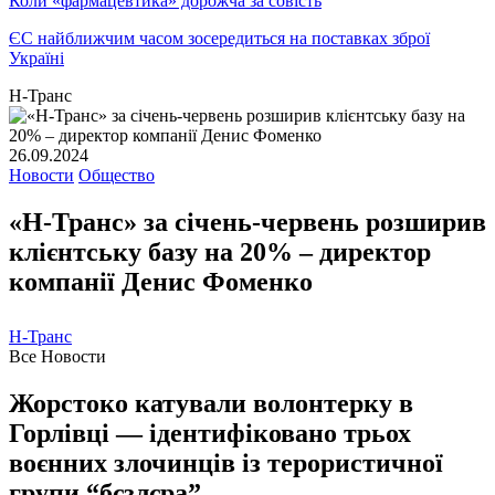
Коли «фармацевтика» дорожча за совість
ЄС найближчим часом зосередиться на поставках зброї
Україні
Н-Транс
26.09.2024
Новости
Общество
«Н-Транс» за січень-червень розширив
клієнтську базу на 20% – директор
компанії Денис Фоменко
Н-Транс
Все Новости
Жорстоко катували волонтерку в
Горлівці — ідентифіковано трьох
воєнних злочинців із терористичної
групи “бєзлєра”