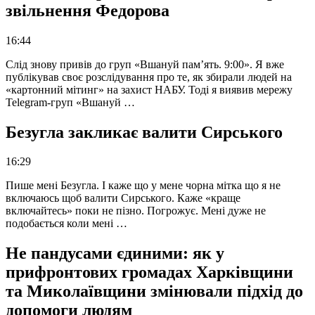
звільнення Федорова
16:44
Слід знову привів до груп «Вшануй пам’ять. 9:00». Я вже
публікував своє розслідування про те, як збирали людей на
«картонний мітинг» на захист НАБУ. Тоді я виявив мережу
Telegram-груп «Вшануй …
Безугла закликає валити Сирського
16:29
Пише мені Безугла. І каже що у мене чорна мітка що я не
включаюсь щоб валити Сирського. Каже «краще
включайтесь» поки не пізно. Погрожує. Мені дуже не
подобається коли мені …
Не пандусами єдиними: як у
прифронтових громадах Харківщини
та Миколаївщини змінювали підхід до
допомоги людям