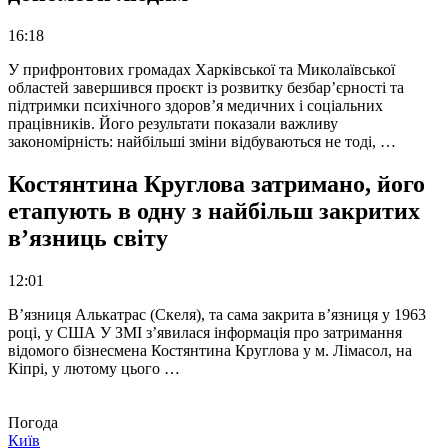
16:18
У прифронтових громадах Харківської та Миколаївської
областей завершився проєкт із розвитку безбар’єрності та
підтримки психічного здоров’я медичних і соціальних
працівників. Його результати показали важливу
закономірність: найбільші зміни відбуваються не тоді, …
Костянтина Круглова затримано, його
етапують в одну з найбільш закритих
в’язниць світу
12:01
В’язниця Алькатрас (Скеля), та сама закрита в’язниця у 1963
році, у США У ЗМІ з’явилася інформація про затримання
відомого бізнесмена Костянтина Круглова у м. Лімасол, на
Кіпрі, у лютому цього …
Погода
Київ