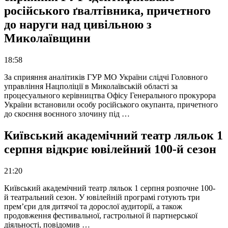
російського ґвалтівника, причетного
до наруги над цивільною з
Миколаївщини
18:58
За сприяння аналітиків ГУР МО України слідчі Головного
управління Нацполіції в Миколаївській області за
процесуального керівництва Офісу Генерального прокурора
України встановили особу російського окупанта, причетного
до скоєння воєнного злочину під …
Київський академічний театр ляльок 1
серпня відкриє ювілейний 100-й сезон
21:20
Київський академічний театр ляльок 1 серпня розпочне 100-
й театральний сезон. У ювілейній програмі готують три
прем’єри для дитячої та дорослої аудиторії, а також
продовження фестивальної, гастрольної й партнерської
діяльності, повідомив …