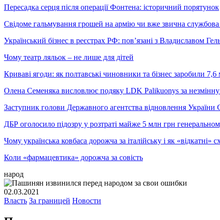
Пересадка серця після операції Фонтена: історичний порятунок
Свідоме гальмування грошей на армію чи вже звична службова 
Український бізнес в реєстрах РФ: пов’язані з Владиславом Г
Чому театр ляльок – не лише для дітей
Криваві ягоди: як полтавські чиновники та бізнес заробили 7,6 
Олена Семеняка висловлює подяку LDK Palikuonys за незмінну
Заступник голови Державного агентства відновлення України С
ДБР оголосило підозру у розтраті майже 5 млн грн генеральн
Чому українська ковбаса дорожча за італійську і як «відкатні»
Коли «фармацевтика» дорожча за совість
народ
02.03.2021
Власть
За границей
Новости