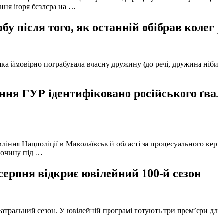
ння іґоря бєзлєра на …
у після того, як останній обібрав колег
а ймовірно пограбувала власну дружину (до речі, дружина нібито 
ня ГУР ідентифіковано російського ґвал
вління Нацполіції в Миколаївській області за процесуального к
лочину під …
серпня відкриє ювілейний 100-й сезон
атральний сезон. У ювілейній програмі готують три прем’єри для