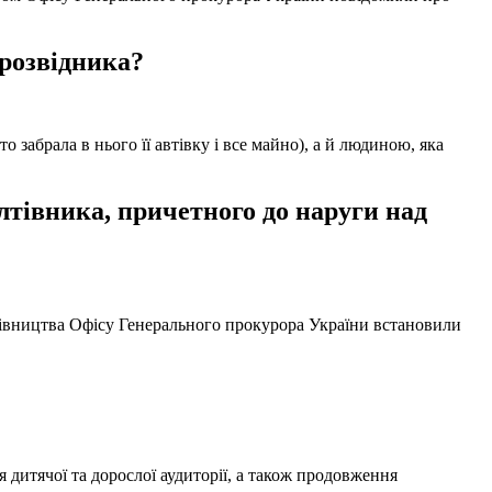
 розвідника?
забрала в нього її автівку і все майно), а й людиною, яка
тівника, причетного до наруги над
ерівництва Офісу Генерального прокурора України встановили
 дитячої та дорослої аудиторії, а також продовження