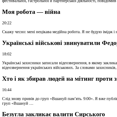
фестивальної, гастрольної й партнерської діяльності, повідоми
Моя робота — війна
20:22
Скажу чесно: мені нецікава медійна робота. Я не будую імідж і
Українські військові звинуватили Федор
18:02
Українські захисники записали відеозвернення, в якому закликал
відеозвернення українських військових. За словами захисників
Хто і як збирав людей на мітинг проти
16:44
Слід знову привів до груп «Вшануй пам’ять. 9:00». Я вже публі
груп «Вшануй …
Безугла закликає валити Сирського