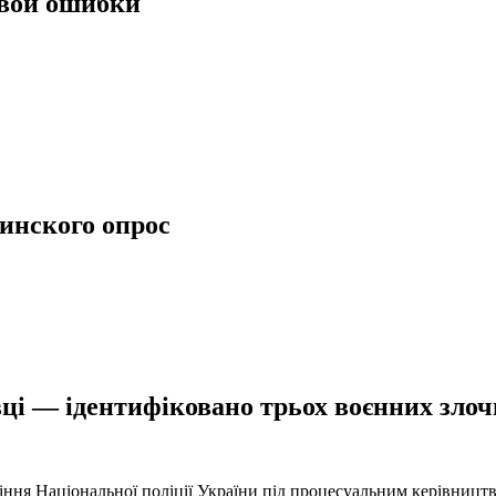
свои ошибки
аинского опрос
ці — ідентифіковано трьох воєнних злочи
іння Національної поліції України під процесуальним керівниц