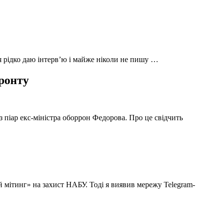
 я рідко даю інтерв’ю і майже ніколи не пишу …
фронту
з піар екс-міністра оборрон Федорова. Про це свідчить
й мітинг» на захист НАБУ. Тоді я виявив мережу Telegram-