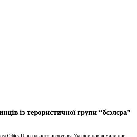
нців із терористичної групи “бєзлєра”
твом Офісу Генерального прокурора України повідомили про