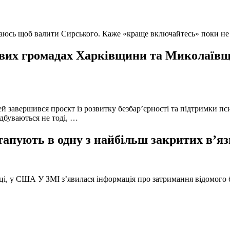
ючаюсь щоб валити Сирського. Каже «краще включайтесь» поки не
вих громадах Харківщини та Миколаївщи
й завершився проєкт із розвитку безбар’єрності та підтримки пс
ідбуваються не тоді, …
тапують в одну з найбільш закритих в’яз
оці, у США У ЗМІ з’явилася інформація про затримання відомого б