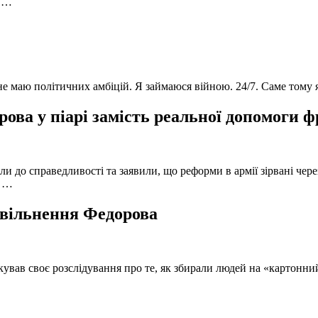
в …
 не маю політичних амбіцій. Я займаюся війною. 24/7. Саме тому
ова у піарі замість реальної допомоги 
и до справедливості та заявили, що реформи в армії зірвані чере
, …
 звільнення Федорова
кував своє розслідування про те, як збирали людей на «картонни