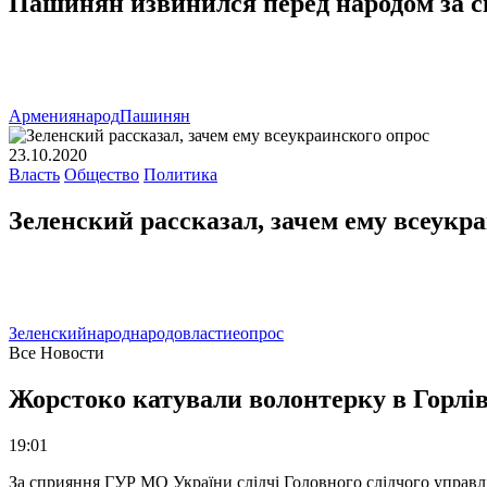
Пашинян извинился перед народом за 
Армения
народ
Пашинян
23.10.2020
Власть
Общество
Политика
Зеленский рассказал, зачем ему всеукр
Зеленский
народ
народовластие
опрос
Все Новости
Жорстоко катували волонтерку в Горлів
19:01
За сприяння ГУР МО України слідчі Головного слідчого управл