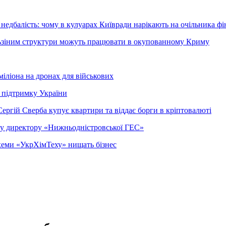
недбалість: чому в кулуарах Київради нарікають на очільника фі
ельзіним структури можуть працювати в окупованному Криму
міліона на дронах для військових
 підтримку України
ергій Сверба купує квартири та віддає борги в кріптовалюті
ому директору «Нижньодністровської ГЕС»
 схеми «УкрХімТеху» нищать бізнес