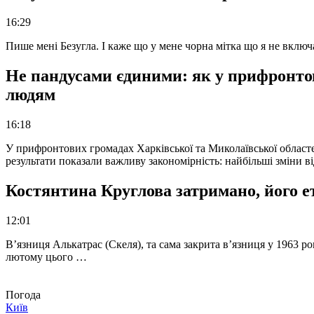
16:29
Пише мені Безугла. І каже що у мене чорна мітка що я не вкл
Не пандусами єдиними: як у прифронто
людям
16:18
У прифронтових громадах Харківської та Миколаївської областе
результати показали важливу закономірність: найбільші зміни в
Костянтина Круглова затримано, його е
12:01
В’язниця Алькатрас (Скеля), та сама закрита в’язниця у 1963 р
лютому цього …
Погода
Київ