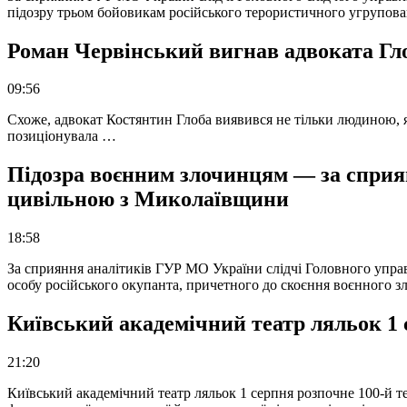
підозру трьом бойовикам російського терористичного угрупова
Роман Червінський вигнав адвоката Глоб
09:56
Схоже, адвокат Костянтин Глоба виявився не тільки людиною, як
позиціонувала …
Підозра воєнним злочинцям — за сприян
цивільною з Миколаївщини
18:58
За сприяння аналітиків ГУР МО України слідчі Головного упра
особу російського окупанта, причетного до скоєння воєнного з
Київський академічний театр ляльок 1 
21:20
Київський академічний театр ляльок 1 серпня розпочне 100-й те