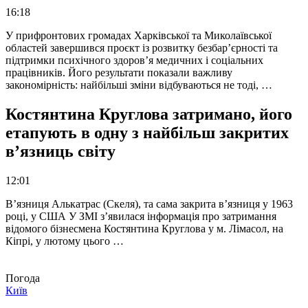
16:18
У прифронтових громадах Харківської та Миколаївської
областей завершився проєкт із розвитку безбар’єрності та
підтримки психічного здоров’я медичних і соціальних
працівників. Його результати показали важливу
закономірність: найбільші зміни відбуваються не тоді, …
Костянтина Круглова затримано, його
етапують в одну з найбільш закритих
в’язниць світу
12:01
В’язниця Алькатрас (Скеля), та сама закрита в’язниця у 1963
році, у США У ЗМІ з’явилася інформація про затримання
відомого бізнесмена Костянтина Круглова у м. Лімасол, на
Кіпрі, у лютому цього …
Погода
Київ