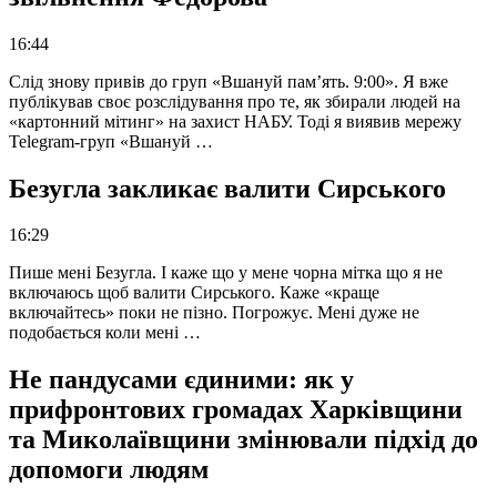
16:44
Слід знову привів до груп «Вшануй пам’ять. 9:00». Я вже
публікував своє розслідування про те, як збирали людей на
«картонний мітинг» на захист НАБУ. Тоді я виявив мережу
Telegram-груп «Вшануй …
Безугла закликає валити Сирського
16:29
Пише мені Безугла. І каже що у мене чорна мітка що я не
включаюсь щоб валити Сирського. Каже «краще
включайтесь» поки не пізно. Погрожує. Мені дуже не
подобається коли мені …
Не пандусами єдиними: як у
прифронтових громадах Харківщини
та Миколаївщини змінювали підхід до
допомоги людям