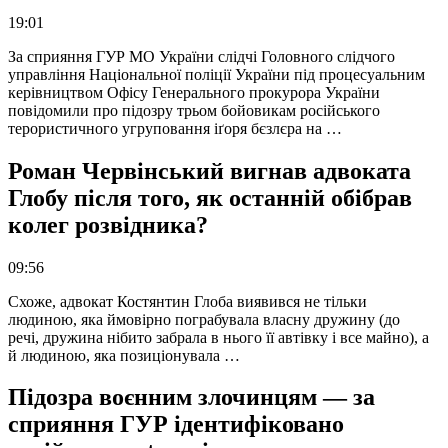
19:01
За сприяння ГУР МО України слідчі Головного слідчого
управління Національної поліції України під процесуальним
керівництвом Офісу Генерального прокурора України
повідомили про підозру трьом бойовикам російського
терористичного угруповання іґоря бєзлєра на …
Роман Червінський вигнав адвоката
Глобу після того, як останній обібрав
колег розвідника?
09:56
Схоже, адвокат Костянтин Глоба виявився не тільки
людиною, яка ймовірно пограбувала власну дружину (до
речі, дружина нібито забрала в нього її автівку і все майно), а
й людиною, яка позиціонувала …
Підозра воєнним злочинцям — за
сприяння ГУР ідентифіковано