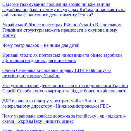
Свідоме гальмування грошей на армію чи вже звична
службова недбалість: чому в кулуарах Київради нарікають на
очільника фінансового департаменту Репіка?
Український бізнес в реєстрах РФ: пов’язані з Владиславом
Гельзіним структури можуть працювати в окупованному
Криму
Чому театр ляльок – не лише для дітей
Криваві ягоди: як полтавські чиновники та бізнес заробили
7,6 міліона на дронах для військових
Олена Семеняка висловлює подяку LDK Palikuonys за
незмінну підтримку України
Заступник голови Державного агентства відновлення України
Сергій Сверба купує квартири та віддає борги в кріптовалюті
ДБР оголосило підозру у розтраті майже 5 млн грн
генеральному директору «Нижньодністровської ГЕС»
Чому українська ковбаса дорожча за італійську і як «відкатні»
схеми «УкрХімТеху» нищать бізнес