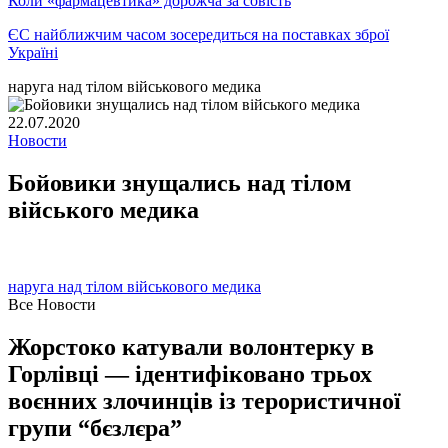
Коли «фармацевтика» дорожча за совість
ЄС найближчим часом зосередиться на поставках зброї
Україні
наруга над тілом військового медика
22.07.2020
Новости
Бойовики знущались над тілом
війського медика
наруга над тілом військового медика
Все Новости
Жорстоко катували волонтерку в
Горлівці — ідентифіковано трьох
воєнних злочинців із терористичної
групи “бєзлєра”