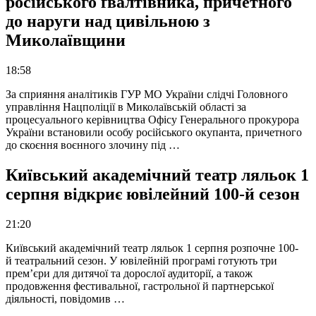
російського ґвалтівника, причетного
до наруги над цивільною з
Миколаївщини
18:58
За сприяння аналітиків ГУР МО України слідчі Головного
управління Нацполіції в Миколаївській області за
процесуального керівництва Офісу Генерального прокурора
України встановили особу російського окупанта, причетного
до скоєння воєнного злочину під …
Київський академічний театр ляльок 1
серпня відкриє ювілейний 100-й сезон
21:20
Київський академічний театр ляльок 1 серпня розпочне 100-
й театральний сезон. У ювілейній програмі готують три
прем’єри для дитячої та дорослої аудиторії, а також
продовження фестивальної, гастрольної й партнерської
діяльності, повідомив …