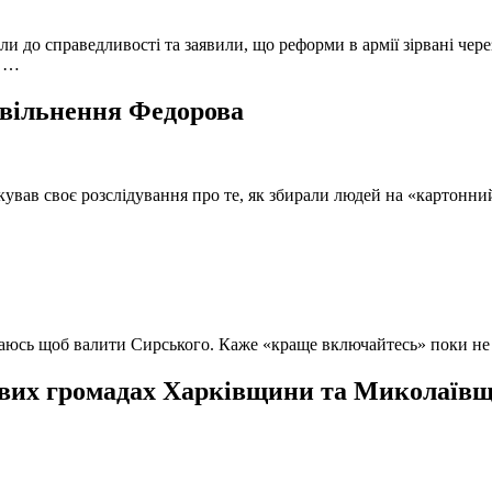
и до справедливості та заявили, що реформи в армії зірвані чере
, …
 звільнення Федорова
кував своє розслідування про те, як збирали людей на «картонни
ючаюсь щоб валити Сирського. Каже «краще включайтесь» поки не
вих громадах Харківщини та Миколаївщи