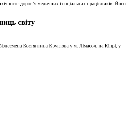
ихічного здоров’я медичних і соціальних працівників. Його
ниць світу
ізнесмена Костянтина Круглова у м. Лімасол, на Кіпрі, у