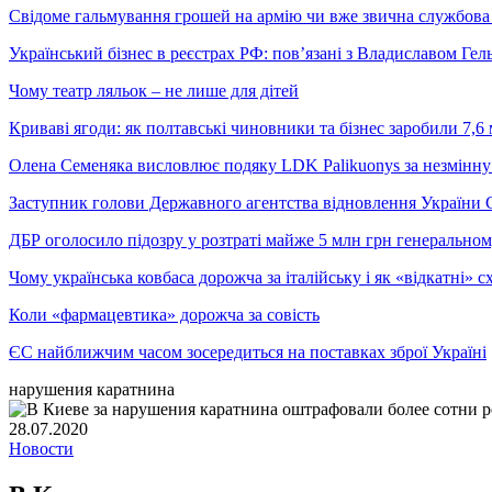
Свідоме гальмування грошей на армію чи вже звична службова 
Український бізнес в реєстрах РФ: пов’язані з Владиславом Г
Чому театр ляльок – не лише для дітей
Криваві ягоди: як полтавські чиновники та бізнес заробили 7,6 
Олена Семеняка висловлює подяку LDK Palikuonys за незмінну
Заступник голови Державного агентства відновлення України С
ДБР оголосило підозру у розтраті майже 5 млн грн генеральн
Чому українська ковбаса дорожча за італійську і як «відкатні»
Коли «фармацевтика» дорожча за совість
ЄС найближчим часом зосередиться на поставках зброї Україні
нарушения каратнина
28.07.2020
Новости