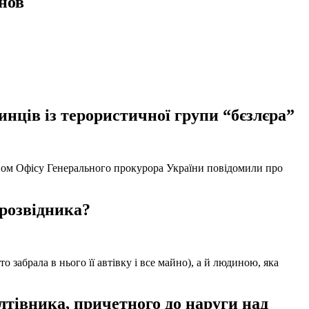
нов
нців із терористичної групи “бєзлєра”
твом Офісу Генерального прокурора України повідомили про
 розвідника?
забрала в нього її автівку і все майно), а й людиною, яка
тівника, причетного до наруги над