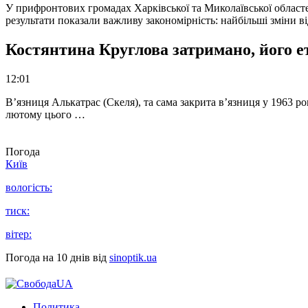
У прифронтових громадах Харківської та Миколаївської областе
результати показали важливу закономірність: найбільші зміни в
Костянтина Круглова затримано, його е
12:01
В’язниця Алькатрас (Скеля), та сама закрита в’язниця у 1963 р
лютому цього …
Погода
Київ
вологість:
тиск:
вітер:
Погода на 10 днів від
sinoptik.ua
Политика