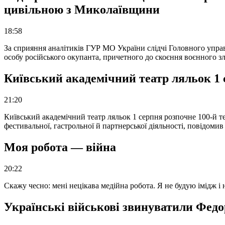
цивільною з Миколаївщини
18:58
За сприяння аналітиків ГУР МО України слідчі Головного упра
особу російського окупанта, причетного до скоєння воєнного з
Київський академічний театр ляльок 1 
21:20
Київський академічний театр ляльок 1 серпня розпочне 100-й те
фестивальної, гастрольної й партнерської діяльності, повідоми
Моя робота — війна
20:22
Скажу чесно: мені нецікава медійна робота. Я не будую імідж і
Українські військові звинуватили Федор