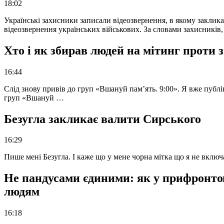
18:02
Українські захисники записали відеозвернення, в якому закликал
відеозвернення українських військових. За словами захисників
Хто і як збирав людей на мітинг проти
16:44
Слід знову привів до груп «Вшануй пам’ять. 9:00». Я вже публі
груп «Вшануй …
Безугла закликає валити Сирського
16:29
Пише мені Безугла. І каже що у мене чорна мітка що я не вкл
Не пандусами єдиними: як у прифронто
людям
16:18