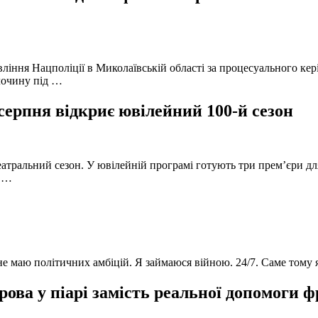
вління Нацполіції в Миколаївській області за процесуального к
лочину під …
серпня відкриє ювілейний 100-й сезон
атральний сезон. У ювілейній програмі готують три прем’єри для
в …
 не маю політичних амбіцій. Я займаюся війною. 24/7. Саме тому
ова у піарі замість реальної допомоги 