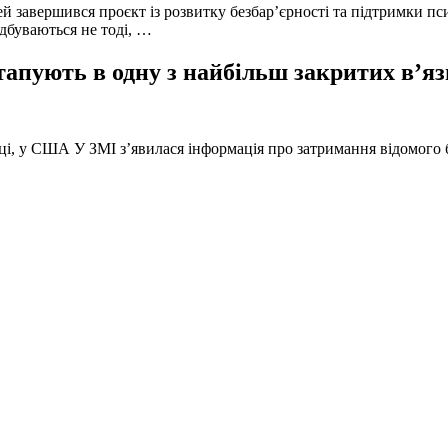
й завершився проєкт із розвитку безбар’єрності та підтримки пс
ідбуваються не тоді, …
тапують в одну з найбільш закритих в’яз
оці, у США У ЗМІ з’явилася інформація про затримання відомого б