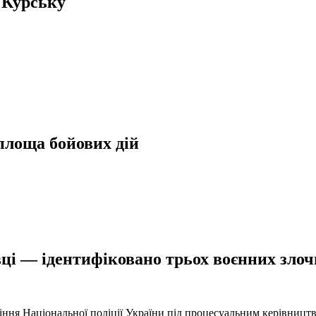
 Курську
 площа бойових дій
ці — ідентифіковано трьох воєнних злочи
іння Національної поліції України під процесуальним керівниц