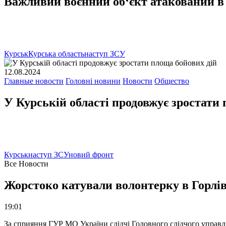
Важливий воєнний об‘єкт атакований в
Курськ
Курська область
наступ ЗСУ
12.08.2024
Главные новости
Головні новини
Новости
Общество
У Курській області продовжує зростати
Курськ
наступ ЗСУ
новий фронт
Все Новости
Жорстоко катували волонтерку в Горлів
19:01
За сприяння ГУР МО України слідчі Головного слідчого управл