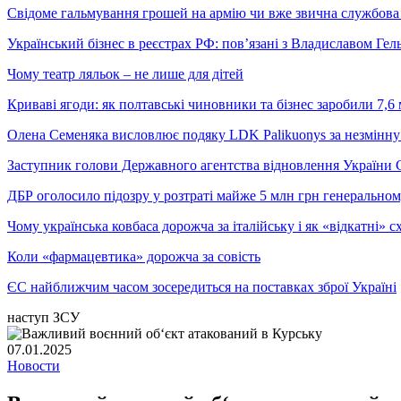
Свідоме гальмування грошей на армію чи вже звична службова 
Український бізнес в реєстрах РФ: пов’язані з Владиславом Г
Чому театр ляльок – не лише для дітей
Криваві ягоди: як полтавські чиновники та бізнес заробили 7,6 
Олена Семеняка висловлює подяку LDK Palikuonys за незмінну
Заступник голови Державного агентства відновлення України С
ДБР оголосило підозру у розтраті майже 5 млн грн генеральн
Чому українська ковбаса дорожча за італійську і як «відкатні»
Коли «фармацевтика» дорожча за совість
ЄС найближчим часом зосередиться на поставках зброї Україні
наступ ЗСУ
07.01.2025
Новости