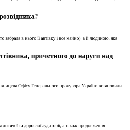
 розвідника?
забрала в нього її автівку і все майно), а й людиною, яка
тівника, причетного до наруги над
ерівництва Офісу Генерального прокурора України встановили
 дитячої та дорослої аудиторії, а також продовження