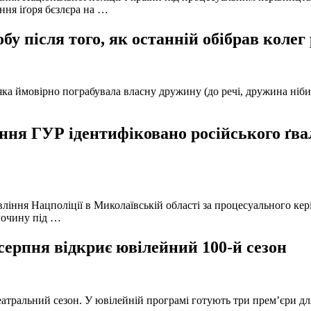
ння іґоря бєзлєра на …
у після того, як останній обібрав колег
а ймовірно пограбувала власну дружину (до речі, дружина нібито 
ня ГУР ідентифіковано російського ґвал
вління Нацполіції в Миколаївській області за процесуального к
лочину під …
серпня відкриє ювілейний 100-й сезон
атральний сезон. У ювілейній програмі готують три прем’єри для