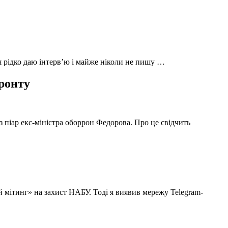
 я рідко даю інтерв’ю і майже ніколи не пишу …
фронту
з піар екс-міністра оборрон Федорова. Про це свідчить
й мітинг» на захист НАБУ. Тоді я виявив мережу Telegram-