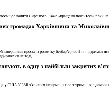
ючаюсь щоб валити Сирського. Каже «краще включайтесь» поки не
вих громадах Харківщини та Миколаївщи
й завершився проєкт із розвитку безбар’єрності та підтримки пс
ідбуваються не тоді, …
тапують в одну з найбільш закритих в’яз
оці, у США У ЗМІ з’явилася інформація про затримання відомого б