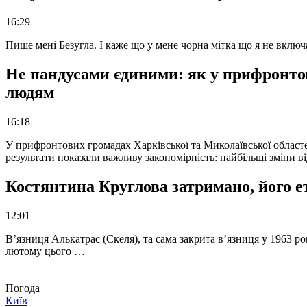
16:29
Пише мені Безугла. І каже що у мене чорна мітка що я не вкл
Не пандусами єдиними: як у прифронто
людям
16:18
У прифронтових громадах Харківської та Миколаївської областе
результати показали важливу закономірність: найбільші зміни в
Костянтина Круглова затримано, його е
12:01
В’язниця Алькатрас (Скеля), та сама закрита в’язниця у 1963 р
лютому цього …
Погода
Київ