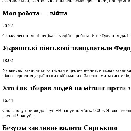
фестивальної, гастрольної й партнерської діяльності, повідоми
Моя робота — війна
20:22
Скажу чесно: мені нецікава медійна робота. Я не будую імідж і
Українські військові звинуватили Федор
18:02
Українські захисники записали відеозвернення, в якому закликал
відеозвернення українських військових. За словами захисників
Хто і як збирав людей на мітинг проти
16:44
Слід знову привів до груп «Вшануй пам’ять. 9:00». Я вже публі
груп «Вшануй …
Безугла закликає валити Сирського