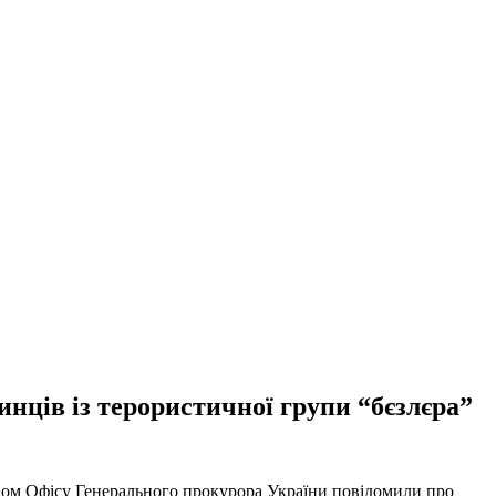
нців із терористичної групи “бєзлєра”
твом Офісу Генерального прокурора України повідомили про