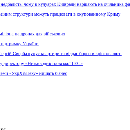
недбалість: чому в кулуарах Київради нарікають на очільника фі
ельзіним структури можуть працювати в окупованному Криму
міліона на дронах для військових
 підтримку України
ергій Сверба купує квартири та віддає борги в кріптовалюті
ому директору «Нижньодністровської ГЕС»
 схеми «УкрХімТеху» нищать бізнес