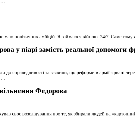
в …
 не маю політичних амбіцій. Я займаюся війною. 24/7. Саме тому
ова у піарі замість реальної допомоги 
и до справедливості та заявили, що реформи в армії зірвані чере
, …
 звільнення Федорова
кував своє розслідування про те, як збирали людей на «картонни