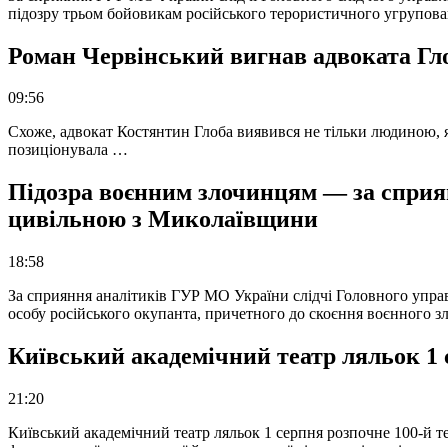
підозру трьом бойовикам російського терористичного угрупова
Роман Червінський вигнав адвоката Глоб
09:56
Схоже, адвокат Костянтин Глоба виявився не тільки людиною, як
позиціонувала …
Підозра воєнним злочинцям — за сприян
цивільною з Миколаївщини
18:58
За сприяння аналітиків ГУР МО України слідчі Головного упра
особу російського окупанта, причетного до скоєння воєнного з
Київський академічний театр ляльок 1 
21:20
Київський академічний театр ляльок 1 серпня розпочне 100-й те