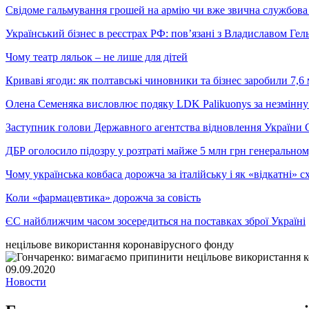
Свідоме гальмування грошей на армію чи вже звична службова 
Український бізнес в реєстрах РФ: пов’язані з Владиславом Г
Чому театр ляльок – не лише для дітей
Криваві ягоди: як полтавські чиновники та бізнес заробили 7,6 
Олена Семеняка висловлює подяку LDK Palikuonys за незмінну
Заступник голови Державного агентства відновлення України С
ДБР оголосило підозру у розтраті майже 5 млн грн генеральн
Чому українська ковбаса дорожча за італійську і як «відкатні»
Коли «фармацевтика» дорожча за совість
ЄС найближчим часом зосередиться на поставках зброї Україні
нецільове використання коронавірусного фонду
09.09.2020
Новости