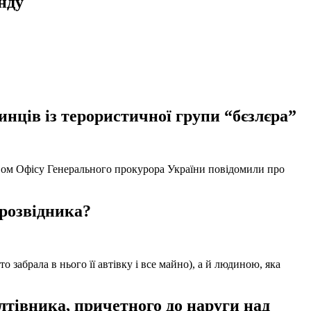
нду
нців із терористичної групи “бєзлєра”
твом Офісу Генерального прокурора України повідомили про
 розвідника?
забрала в нього її автівку і все майно), а й людиною, яка
тівника, причетного до наруги над