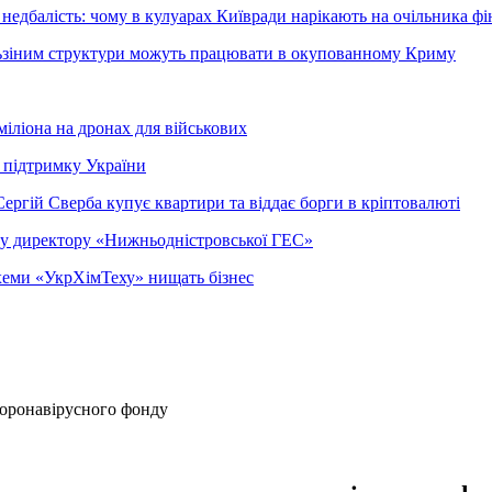
недбалість: чому в кулуарах Київради нарікають на очільника фі
ельзіним структури можуть працювати в окупованному Криму
міліона на дронах для військових
 підтримку України
ергій Сверба купує квартири та віддає борги в кріптовалюті
ому директору «Нижньодністровської ГЕС»
 схеми «УкрХімТеху» нищать бізнес