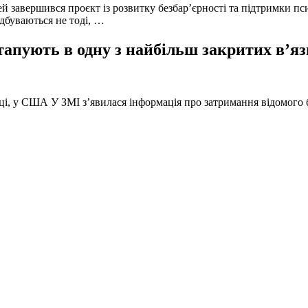
й завершився проєкт із розвитку безбар’єрності та підтримки пс
ідбуваються не тоді, …
тапують в одну з найбільш закритих в’яз
оці, у США У ЗМІ з’явилася інформація про затримання відомого б