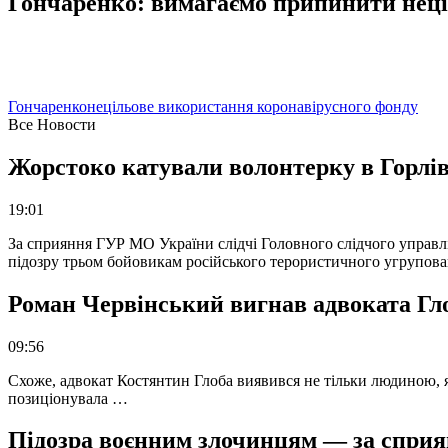
Гончаренко: вимагаємо припинити неці
Гончаренко
нецільове використання коронавірусного фонду
Все Новости
Жорстоко катували волонтерку в Горлів
19:01
За сприяння ГУР МО України слідчі Головного слідчого управл
підозру трьом бойовикам російського терористичного угрупова
Роман Червінський вигнав адвоката Глоб
09:56
Схоже, адвокат Костянтин Глоба виявився не тільки людиною, як
позиціонувала …
Підозра воєнним злочинцям — за сприян