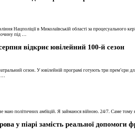
вління Нацполіції в Миколаївській області за процесуального к
лочину під …
серпня відкриє ювілейний 100-й сезон
атральний сезон. У ювілейній програмі готують три прем’єри для
в …
 не маю політичних амбіцій. Я займаюся війною. 24/7. Саме тому
ова у піарі замість реальної допомоги 