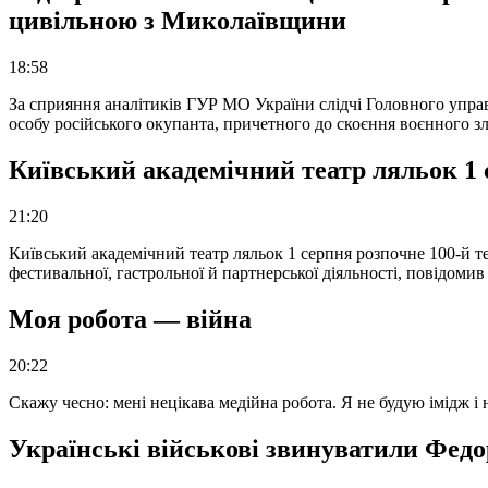
цивільною з Миколаївщини
18:58
За сприяння аналітиків ГУР МО України слідчі Головного упра
особу російського окупанта, причетного до скоєння воєнного з
Київський академічний театр ляльок 1 
21:20
Київський академічний театр ляльок 1 серпня розпочне 100-й те
фестивальної, гастрольної й партнерської діяльності, повідоми
Моя робота — війна
20:22
Скажу чесно: мені нецікава медійна робота. Я не будую імідж і
Українські військові звинуватили Федор