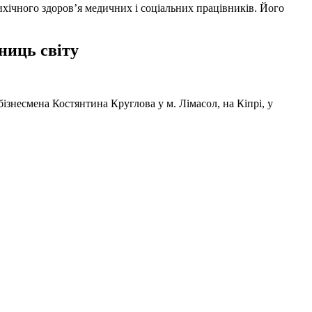
ихічного здоров’я медичних і соціальних працівників. Його
ниць світу
ізнесмена Костянтина Круглова у м. Лімасол, на Кіпрі, у