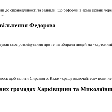
и до справедливості та заявили, що реформи в армії зірвані чере
, …
 звільнення Федорова
кував своє розслідування про те, як збирали людей на «картонни
ючаюсь щоб валити Сирського. Каже «краще включайтесь» поки не
вих громадах Харківщини та Миколаївщи