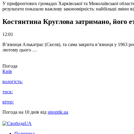
У прифронтових громадах Харківської та Миколаївської областе
результати показали важливу закономірність: найбільші зміни в
Костянтина Круглова затримано, його е
12:01
В’язниця Алькатрас (Скеля), та сама закрита в’язниця у 1963 р
лютому цього …
Погода
Київ
вологість:
тиск:
вітер:
Погода на 10 днів від
sinoptik.ua
Политика