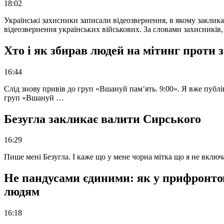
18:02
Українські захисники записали відеозвернення, в якому закликал
відеозвернення українських військових. За словами захисників
Хто і як збирав людей на мітинг проти
16:44
Слід знову привів до груп «Вшануй пам’ять. 9:00». Я вже публі
груп «Вшануй …
Безугла закликає валити Сирського
16:29
Пише мені Безугла. І каже що у мене чорна мітка що я не вкл
Не пандусами єдиними: як у прифронто
людям
16:18