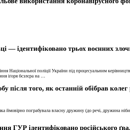
льове використання коронавірусного фо
ці — ідентифіковано трьох воєнних злочи
іння Національної поліції України під процесуальним керівниц
ння іґоря бєзлєра на …
у після того, як останній обібрав колег
а ймовірно пограбувала власну дружину (до речі, дружина нібито 
ня ГУР ідентифіковано російського ґвал