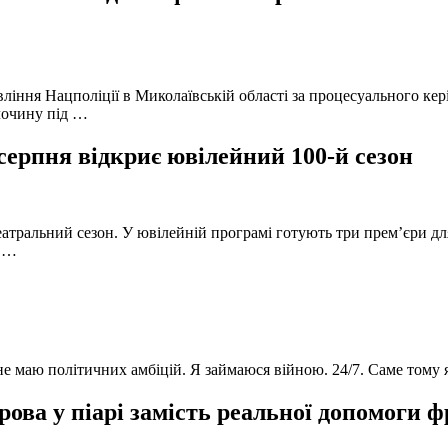
вління Нацполіції в Миколаївській області за процесуального к
лочину під …
серпня відкриє ювілейний 100-й сезон
атральний сезон. У ювілейній програмі готують три прем’єри для
в …
 не маю політичних амбіцій. Я займаюся війною. 24/7. Саме тому
ова у піарі замість реальної допомоги 