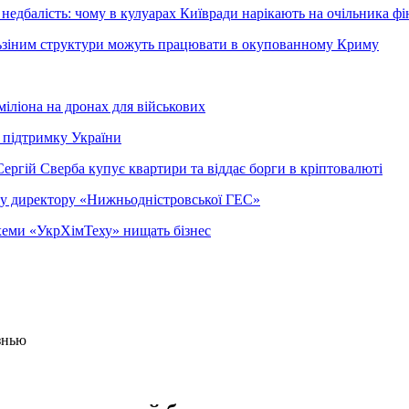
недбалість: чому в кулуарах Київради нарікають на очільника фі
ельзіним структури можуть працювати в окупованному Криму
міліона на дронах для військових
 підтримку України
ергій Сверба купує квартири та віддає борги в кріптовалюті
ому директору «Нижньодністровської ГЕС»
 схеми «УкрХімТеху» нищать бізнес