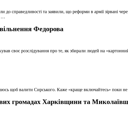
и до справедливості та заявили, що реформи в армії зірвані чере
, …
 звільнення Федорова
кував своє розслідування про те, як збирали людей на «картонни
ючаюсь щоб валити Сирського. Каже «краще включайтесь» поки не
вих громадах Харківщини та Миколаївщи