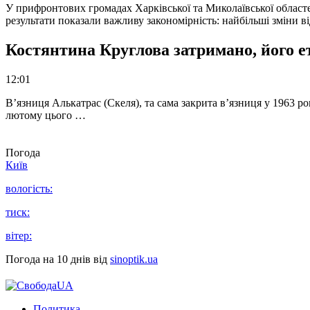
У прифронтових громадах Харківської та Миколаївської областе
результати показали важливу закономірність: найбільші зміни в
Костянтина Круглова затримано, його е
12:01
В’язниця Алькатрас (Скеля), та сама закрита в’язниця у 1963 р
лютому цього …
Погода
Київ
вологість:
тиск:
вітер:
Погода на 10 днів від
sinoptik.ua
Политика