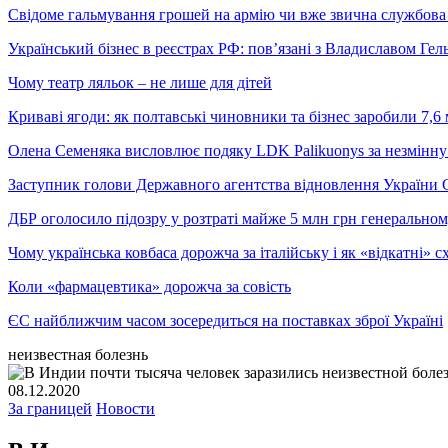
Свідоме гальмування грошей на армію чи вже звична службова 
Український бізнес в реєстрах РФ: пов’язані з Владиславом Г
Чому театр ляльок – не лише для дітей
Криваві ягоди: як полтавські чиновники та бізнес заробили 7,6 
Олена Семеняка висловлює подяку LDK Palikuonys за незмінну
Заступник голови Державного агентства відновлення України С
ДБР оголосило підозру у розтраті майже 5 млн грн генеральн
Чому українська ковбаса дорожча за італійську і як «відкатні»
Коли «фармацевтика» дорожча за совість
ЄС найближчим часом зосередиться на поставках зброї Україні
неизвестная болезнь
08.12.2020
За границей
Новости