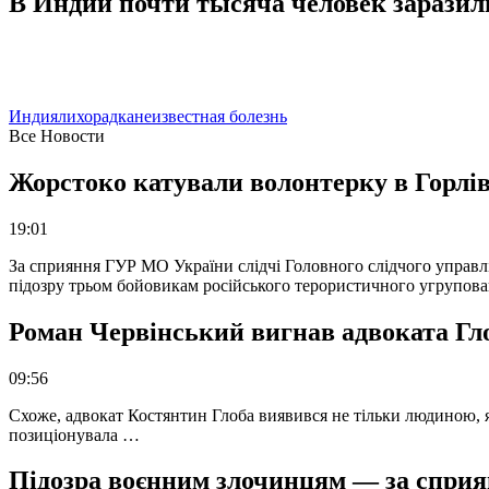
В Индии почти тысяча человек заразил
Индия
лихорадка
неизвестная болезнь
Все Новости
Жорстоко катували волонтерку в Горлів
19:01
За сприяння ГУР МО України слідчі Головного слідчого управл
підозру трьом бойовикам російського терористичного угрупова
Роман Червінський вигнав адвоката Глоб
09:56
Схоже, адвокат Костянтин Глоба виявився не тільки людиною, як
позиціонувала …
Підозра воєнним злочинцям — за сприян