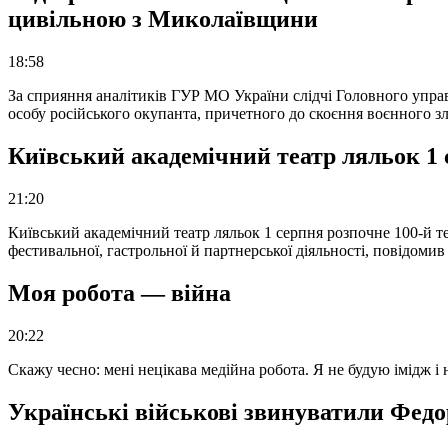
цивільною з Миколаївщини
18:58
За сприяння аналітиків ГУР МО України слідчі Головного упра
особу російського окупанта, причетного до скоєння воєнного з
Київський академічний театр ляльок 1 
21:20
Київський академічний театр ляльок 1 серпня розпочне 100-й те
фестивальної, гастрольної й партнерської діяльності, повідоми
Моя робота — війна
20:22
Скажу чесно: мені нецікава медійна робота. Я не будую імідж і
Українські військові звинуватили Федор