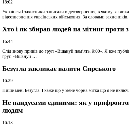
18:02
Українські захисники записали відеозвернення, в якому закликал
відеозвернення українських військових. За словами захисників
Хто і як збирав людей на мітинг проти
16:44
Слід знову привів до груп «Вшануй пам’ять. 9:00». Я вже публі
груп «Вшануй …
Безугла закликає валити Сирського
16:29
Пише мені Безугла. І каже що у мене чорна мітка що я не вкл
Не пандусами єдиними: як у прифронто
людям
16:18