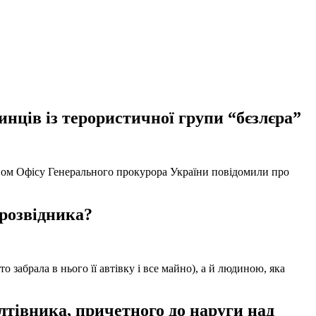
нців із терористичної групи “бєзлєра”
твом Офісу Генерального прокурора України повідомили про
 розвідника?
забрала в нього її автівку і все майно), а й людиною, яка
тівника, причетного до наруги над