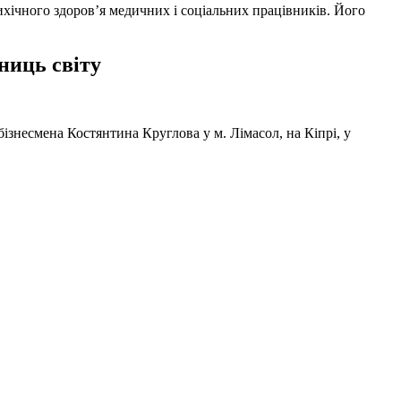
ихічного здоров’я медичних і соціальних працівників. Його
ниць світу
ізнесмена Костянтина Круглова у м. Лімасол, на Кіпрі, у