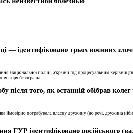
ись неизвестной болезнью
ці — ідентифіковано трьох воєнних злочи
іння Національної поліції України під процесуальним керівниц
ння іґоря бєзлєра на …
у після того, як останній обібрав колег
а ймовірно пограбувала власну дружину (до речі, дружина нібито 
ня ГУР ідентифіковано російського ґвал