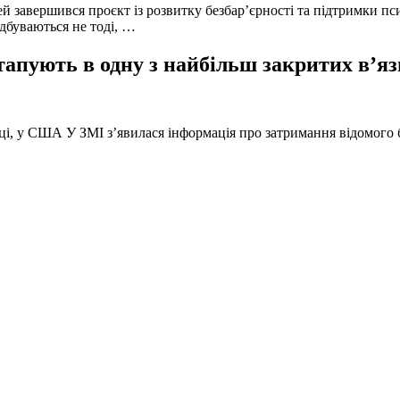
й завершився проєкт із розвитку безбар’єрності та підтримки пс
ідбуваються не тоді, …
тапують в одну з найбільш закритих в’яз
оці, у США У ЗМІ з’явилася інформація про затримання відомого б