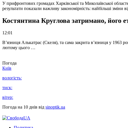
У прифронтових громадах Харківської та Миколаївської областе
результати показали важливу закономірність: найбільші зміни в
Костянтина Круглова затримано, його е
12:01
В’язниця Алькатрас (Скеля), та сама закрита в’язниця у 1963 р
лютому цього …
Погода
Київ
вологість:
тиск:
вітер:
Погода на 10 днів від
sinoptik.ua
Политика