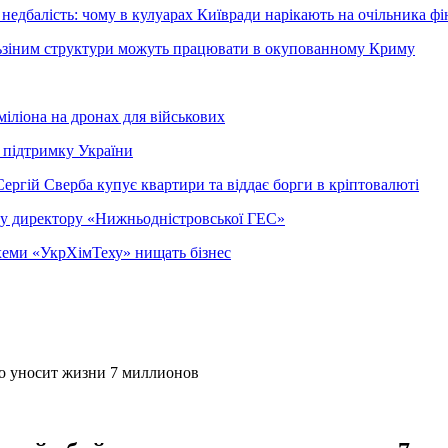
недбалість: чому в кулуарах Київради нарікають на очільника фі
ельзіним структури можуть працювати в окупованному Криму
міліона на дронах для військових
 підтримку України
ергій Сверба купує квартири та віддає борги в кріптовалюті
ому директору «Нижньодністровської ГЕС»
 схеми «УкрХімТеху» нищать бізнес