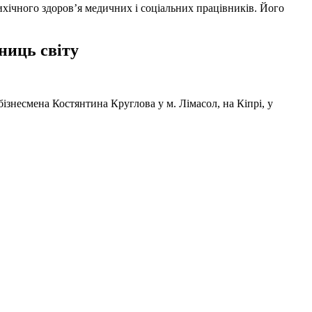
ихічного здоров’я медичних і соціальних працівників. Його
ниць світу
ізнесмена Костянтина Круглова у м. Лімасол, на Кіпрі, у