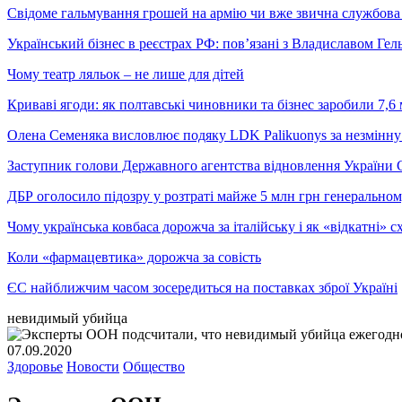
Свідоме гальмування грошей на армію чи вже звична службова 
Український бізнес в реєстрах РФ: пов’язані з Владиславом Г
Чому театр ляльок – не лише для дітей
Криваві ягоди: як полтавські чиновники та бізнес заробили 7,6 
Олена Семеняка висловлює подяку LDK Palikuonys за незмінну
Заступник голови Державного агентства відновлення України С
ДБР оголосило підозру у розтраті майже 5 млн грн генеральн
Чому українська ковбаса дорожча за італійську і як «відкатні»
Коли «фармацевтика» дорожча за совість
ЄС найближчим часом зосередиться на поставках зброї Україні
невидимый убийца
07.09.2020
Здоровье
Новости
Общество