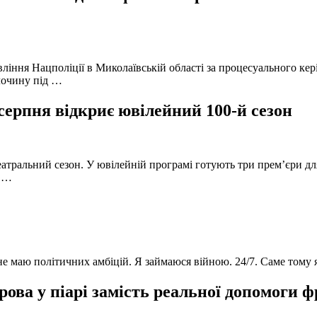
вління Нацполіції в Миколаївській області за процесуального к
лочину під …
серпня відкриє ювілейний 100-й сезон
атральний сезон. У ювілейній програмі готують три прем’єри для
в …
 не маю політичних амбіцій. Я займаюся війною. 24/7. Саме тому
ова у піарі замість реальної допомоги 