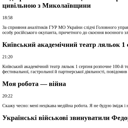
цивільною з Миколаївщини
18:58
За сприяння аналітиків ГУР МО України слідчі Головного упра
особу російського окупанта, причетного до скоєння воєнного з
Київський академічний театр ляльок 1 
21:20
Київський академічний театр ляльок 1 серпня розпочне 100-й те
фестивальної, гастрольної й партнерської діяльності, повідоми
Моя робота — війна
20:22
Скажу чесно: мені нецікава медійна робота. Я не будую імідж і
Українські військові звинуватили Федор