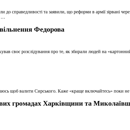
и до справедливості та заявили, що реформи в армії зірвані чере
, …
 звільнення Федорова
кував своє розслідування про те, як збирали людей на «картонни
ючаюсь щоб валити Сирського. Каже «краще включайтесь» поки не
вих громадах Харківщини та Миколаївщи