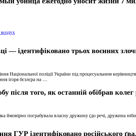
мый убийца ежегодно уносит жизни 7 м
 воздух
ці — ідентифіковано трьох воєнних злочи
іння Національної поліції України під процесуальним керівниц
ння іґоря бєзлєра на …
у після того, як останній обібрав колег
а ймовірно пограбувала власну дружину (до речі, дружина нібито 
ня ГУР ідентифіковано російського ґвал