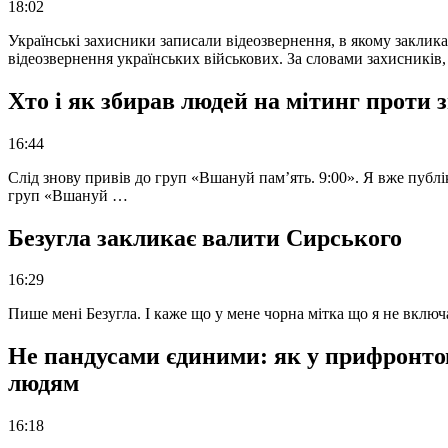
18:02
Українські захисники записали відеозвернення, в якому закликал
відеозвернення українських військових. За словами захисників
Хто і як збирав людей на мітинг проти
16:44
Слід знову привів до груп «Вшануй пам’ять. 9:00». Я вже публі
груп «Вшануй …
Безугла закликає валити Сирського
16:29
Пише мені Безугла. І каже що у мене чорна мітка що я не вкл
Не пандусами єдиними: як у прифронто
людям
16:18