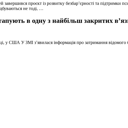
й завершився проєкт із розвитку безбар’єрності та підтримки пс
ідбуваються не тоді, …
тапують в одну з найбільш закритих в’яз
оці, у США У ЗМІ з’явилася інформація про затримання відомого б