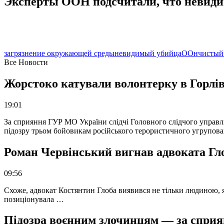
Эксперты ООН подсчитали, что невиди
загрязнение окружающей среды
невидимый убийца
ООн
чистый
Все Новости
Жорстоко катували волонтерку в Горлів
19:01
За сприяння ГУР МО України слідчі Головного слідчого управл
підозру трьом бойовикам російського терористичного угрупова
Роман Червінський вигнав адвоката Глоб
09:56
Схоже, адвокат Костянтин Глоба виявився не тільки людиною, як
позиціонувала …
Підозра воєнним злочинцям — за сприян