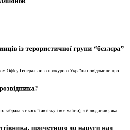
иллионов
нців із терористичної групи “бєзлєра”
твом Офісу Генерального прокурора України повідомили про
 розвідника?
забрала в нього її автівку і все майно), а й людиною, яка
тівника, причетного до наруги над