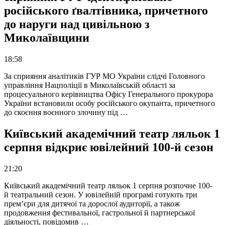
російського ґвалтівника, причетного
до наруги над цивільною з
Миколаївщини
18:58
За сприяння аналітиків ГУР МО України слідчі Головного
управління Нацполіції в Миколаївській області за
процесуального керівництва Офісу Генерального прокурора
України встановили особу російського окупанта, причетного
до скоєння воєнного злочину під …
Київський академічний театр ляльок 1
серпня відкриє ювілейний 100-й сезон
21:20
Київський академічний театр ляльок 1 серпня розпочне 100-
й театральний сезон. У ювілейній програмі готують три
прем’єри для дитячої та дорослої аудиторії, а також
продовження фестивальної, гастрольної й партнерської
діяльності, повідомив …