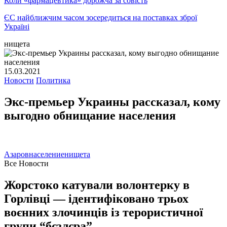
Коли «фармацевтика» дорожча за совість
ЄС найближчим часом зосередиться на поставках зброї
Україні
нищета
15.03.2021
Новости
Политика
Экс-премьер Украины рассказал, кому
выгодно обнищание населения
Азаров
население
нищета
Все Новости
Жорстоко катували волонтерку в
Горлівці — ідентифіковано трьох
воєнних злочинців із терористичної
групи “бєзлєра”