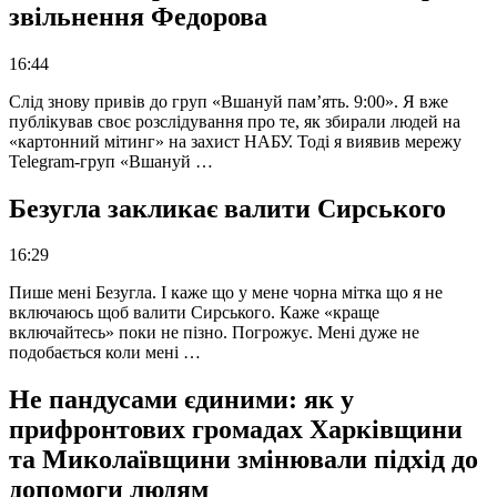
звільнення Федорова
16:44
Слід знову привів до груп «Вшануй пам’ять. 9:00». Я вже
публікував своє розслідування про те, як збирали людей на
«картонний мітинг» на захист НАБУ. Тоді я виявив мережу
Telegram-груп «Вшануй …
Безугла закликає валити Сирського
16:29
Пише мені Безугла. І каже що у мене чорна мітка що я не
включаюсь щоб валити Сирського. Каже «краще
включайтесь» поки не пізно. Погрожує. Мені дуже не
подобається коли мені …
Не пандусами єдиними: як у
прифронтових громадах Харківщини
та Миколаївщини змінювали підхід до
допомоги людям