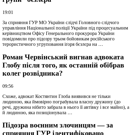
19:01
За сприяння ГУР МО України слідчі Головного слідчого
управління Національної поліції України під процесуальним
керівництвом Офісу Генерального прокурора України
повідомили про підозру трьом бойовикам російського
терористичного угруповання іґоря бєзлєра на …
Роман Червінський вигнав адвоката
Глобу після того, як останній обібрав
колег розвідника?
09:56
Схоже, адвокат Костянтин Глоба виявився не тільки
людиною, яка ймовірно пограбувала власну дружину (до
речі, дружина нібито забрала в нього її автівку і все майно), а
й людиною, яка позиціонувала …
Підозра воєнним злочинцям — за
сприяння ГУР ідентифіковано