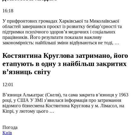
16:18
У прифронтових громадах Харківської та Миколаївської
областей завершився проєкт із розвитку безбар’єрності та
підтримки психічного здоров’я медичних і соціальних
працівників. Його результати показали важливу
закономірність: найбільші зміни відбуваються не тоді, …
Костянтина Круглова затримано, його
етапують в одну з найбільш закритих
в’язниць світу
12:01
В’язниця Алькатрас (Скеля), та сама закрита в’язниця у 1963
році, у США У ЗМІ з’явилася інформація про затримання
відомого бізнесмена Костянтина Круглова у м. Лімасол, на
Кіпрі, у лютому цього …
Погода
Київ