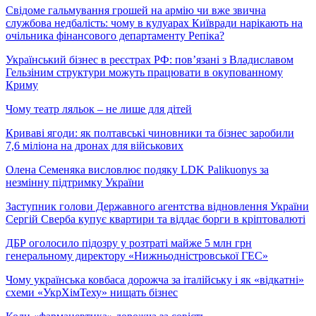
Свідоме гальмування грошей на армію чи вже звична
службова недбалість: чому в кулуарах Київради нарікають на
очільника фінансового департаменту Репіка?
Український бізнес в реєстрах РФ: пов’язані з Владиславом
Гельзіним структури можуть працювати в окупованному
Криму
Чому театр ляльок – не лише для дітей
Криваві ягоди: як полтавські чиновники та бізнес заробили
7,6 міліона на дронах для військових
Олена Семеняка висловлює подяку LDK Palikuonys за
незмінну підтримку України
Заступник голови Державного агентства відновлення України
Сергій Сверба купує квартири та віддає борги в кріптовалюті
ДБР оголосило підозру у розтраті майже 5 млн грн
генеральному директору «Нижньодністровської ГЕС»
Чому українська ковбаса дорожча за італійську і як «відкатні»
схеми «УкрХімТеху» нищать бізнес