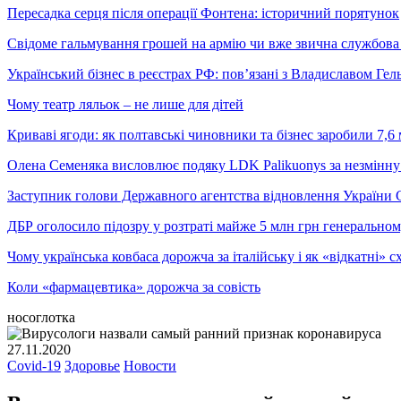
Пересадка серця після операції Фонтена: історичний порятунок
Свідоме гальмування грошей на армію чи вже звична службова 
Український бізнес в реєстрах РФ: пов’язані з Владиславом Г
Чому театр ляльок – не лише для дітей
Криваві ягоди: як полтавські чиновники та бізнес заробили 7,6 
Олена Семеняка висловлює подяку LDK Palikuonys за незмінну
Заступник голови Державного агентства відновлення України С
ДБР оголосило підозру у розтраті майже 5 млн грн генеральн
Чому українська ковбаса дорожча за італійську і як «відкатні»
Коли «фармацевтика» дорожча за совість
носоглотка
27.11.2020
Covid-19
Здоровье
Новости