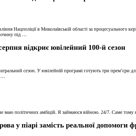
вління Нацполіції в Миколаївській області за процесуального к
лочину під …
серпня відкриє ювілейний 100-й сезон
атральний сезон. У ювілейній програмі готують три прем’єри для
в …
 не маю політичних амбіцій. Я займаюся війною. 24/7. Саме тому
ова у піарі замість реальної допомоги 