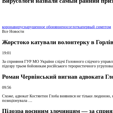
Вирусологи назвали самый ранний при
коронавирус
нарушенное обоняние
носоглотка
первый симптом
Все Новости
Жорстоко катували волонтерку в Горлів
19:01
За сприяння ГУР МО України слідчі Головного слідчого управл
підозру трьом бойовикам російського терористичного угрупова
Роман Червінський вигнав адвоката Глоб
09:56
Схоже, адвокат Костянтин Глоба виявився не тільки людиною, як
позиціонувала …
Підозра воєнним злочинцям — за сприян