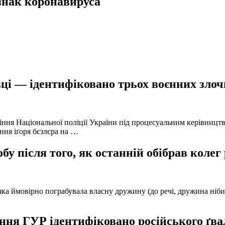
знак коронавируса
ці — ідентифіковано трьох воєнних злочи
іння Національної поліції України під процесуальним керівниц
ння іґоря бєзлєра на …
у після того, як останній обібрав колег
а ймовірно пограбувала власну дружину (до речі, дружина нібито 
ня ГУР ідентифіковано російського ґвал