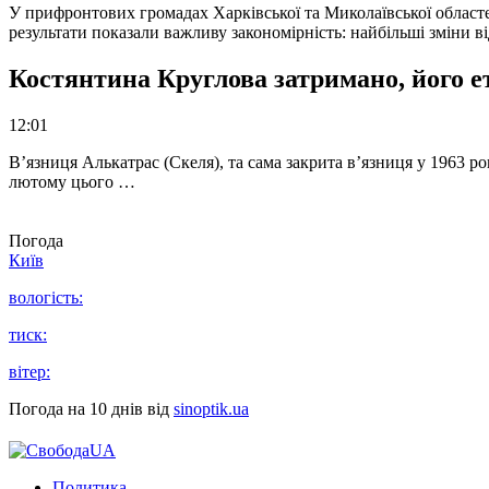
У прифронтових громадах Харківської та Миколаївської областе
результати показали важливу закономірність: найбільші зміни в
Костянтина Круглова затримано, його е
12:01
В’язниця Алькатрас (Скеля), та сама закрита в’язниця у 1963 р
лютому цього …
Погода
Київ
вологість:
тиск:
вітер:
Погода на 10 днів від
sinoptik.ua
Политика