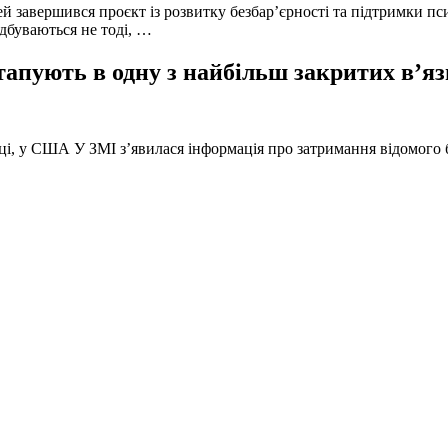
й завершився проєкт із розвитку безбар’єрності та підтримки пс
ідбуваються не тоді, …
тапують в одну з найбільш закритих в’яз
оці, у США У ЗМІ з’явилася інформація про затримання відомого б