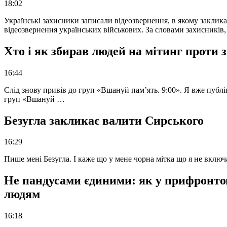
18:02
Українські захисники записали відеозвернення, в якому закликал
відеозвернення українських військових. За словами захисників
Хто і як збирав людей на мітинг проти
16:44
Слід знову привів до груп «Вшануй пам’ять. 9:00». Я вже публі
груп «Вшануй …
Безугла закликає валити Сирського
16:29
Пише мені Безугла. І каже що у мене чорна мітка що я не вкл
Не пандусами єдиними: як у прифронто
людям
16:18