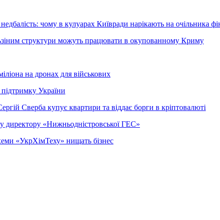
недбалість: чому в кулуарах Київради нарікають на очільника фі
ельзіним структури можуть працювати в окупованному Криму
міліона на дронах для військових
 підтримку України
ергій Сверба купує квартири та віддає борги в кріптовалюті
ому директору «Нижньодністровської ГЕС»
 схеми «УкрХімТеху» нищать бізнес