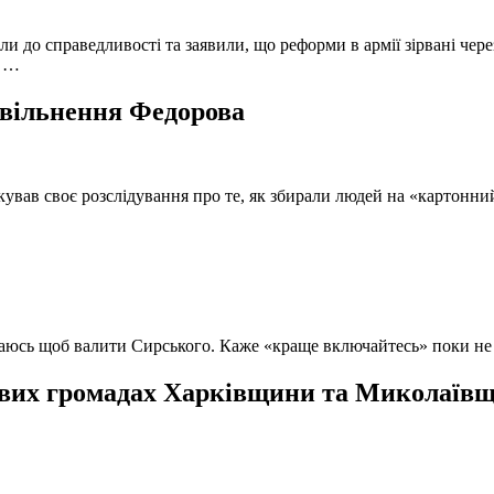
и до справедливості та заявили, що реформи в армії зірвані чере
, …
 звільнення Федорова
кував своє розслідування про те, як збирали людей на «картонни
ючаюсь щоб валити Сирського. Каже «краще включайтесь» поки не
вих громадах Харківщини та Миколаївщи