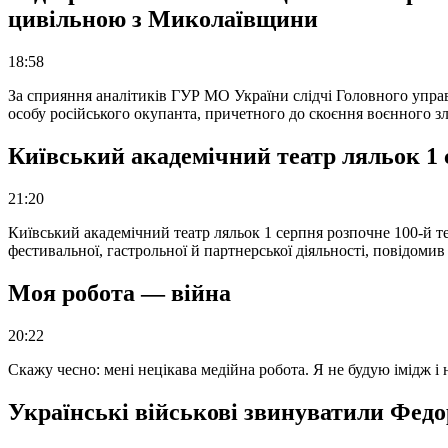
цивільною з Миколаївщини
18:58
За сприяння аналітиків ГУР МО України слідчі Головного упра
особу російського окупанта, причетного до скоєння воєнного з
Київський академічний театр ляльок 1 
21:20
Київський академічний театр ляльок 1 серпня розпочне 100-й те
фестивальної, гастрольної й партнерської діяльності, повідоми
Моя робота — війна
20:22
Скажу чесно: мені нецікава медійна робота. Я не будую імідж і
Українські військові звинуватили Федор