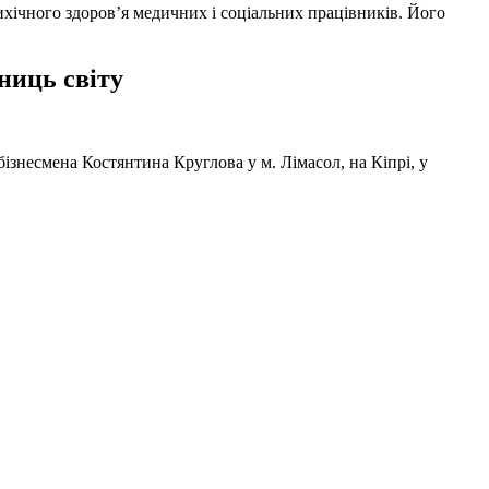
ихічного здоров’я медичних і соціальних працівників. Його
ниць світу
ізнесмена Костянтина Круглова у м. Лімасол, на Кіпрі, у