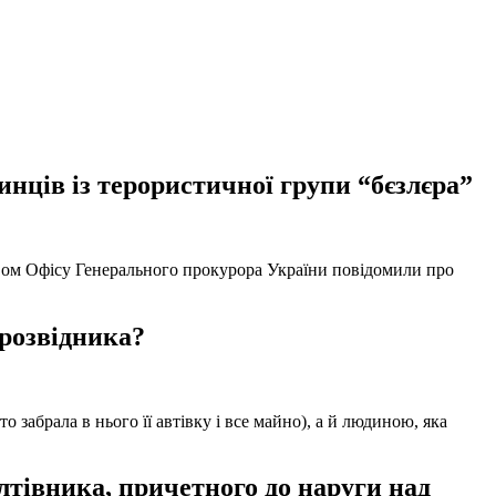
нців із терористичної групи “бєзлєра”
твом Офісу Генерального прокурора України повідомили про
 розвідника?
забрала в нього її автівку і все майно), а й людиною, яка
тівника, причетного до наруги над