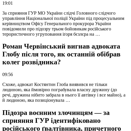
19:01
За сприяння ГУР МО України слідчі Головного слідчого
управління Національної поліції України під процесуальним
керівництвом Офісу Генерального прокурора України
повідомили про підозру трьом бойовикам російського
терористичного угруповання іґоря бєзлєра на …
Роман Червінський вигнав адвоката
Глобу після того, як останній обібрав
колег розвідника?
09:56
Схоже, адвокат Костянтин Глоба виявився не тільки
людиною, яка ймовірно пограбувала власну дружину (до
речі, дружина нібито забрала в нього її автівку і все майно), а
й людиною, яка позиціонувала …
Підозра воєнним злочинцям — за
сприяння ГУР ідентифіковано
російського ґвалтівника, причетного