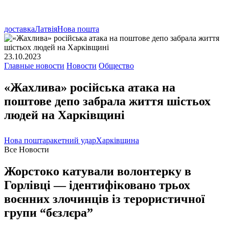
доставка
Латвія
Нова пошта
23.10.2023
Главные новости
Новости
Общество
«Жахлива» російська атака на
поштове депо забрала життя шістьох
людей на Харківщині
Нова пошта
ракетний удар
Харківщина
Все Новости
Жорстоко катували волонтерку в
Горлівці — ідентифіковано трьох
воєнних злочинців із терористичної
групи “бєзлєра”