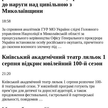
до наруги над цивільною з
Миколаївщини
18:58
За сприяння аналітиків ГУР МО України слідчі Головного
управління Нацполіції в Миколаївській області за
процесуального керівництва Офісу Генерального прокурора
України встановили особу російського окупанта, причетного
до скоєння воєнного злочину під …
Київський академічний театр ляльок 1
серпня відкриє ювілейний 100-й сезон
21:20
Київський академічний театр ляльок 1 серпня розпочне 100-
й театральний сезон. У ювілейній програмі готують три
прем’єри для дитячої та дорослої аудиторії, а також
продовження фестивальної, гастрольної й партнерської
діяльності, повідомив …