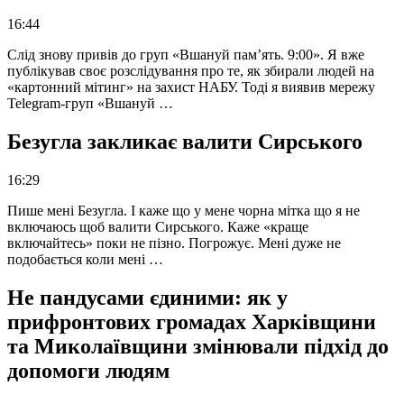
16:44
Слід знову привів до груп «Вшануй пам’ять. 9:00». Я вже
публікував своє розслідування про те, як збирали людей на
«картонний мітинг» на захист НАБУ. Тоді я виявив мережу
Telegram-груп «Вшануй …
Безугла закликає валити Сирського
16:29
Пише мені Безугла. І каже що у мене чорна мітка що я не
включаюсь щоб валити Сирського. Каже «краще
включайтесь» поки не пізно. Погрожує. Мені дуже не
подобається коли мені …
Не пандусами єдиними: як у
прифронтових громадах Харківщини
та Миколаївщини змінювали підхід до
допомоги людям