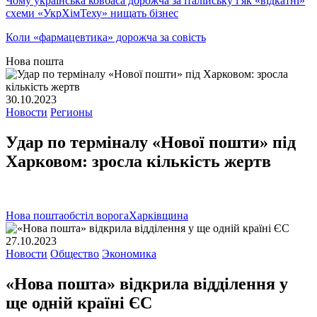
Чому українська ковбаса дорожча за італійську і як «відкатні»
схеми «УкрХімТеху» нищать бізнес
Коли «фармацевтика» дорожча за совість
Нова пошта
30.10.2023
Новости
Регионы
Удар по терміналу «Нової пошти» під
Харковом: зросла кількість жертв
Нова пошта
обстіл ворога
Харківщина
27.10.2023
Новости
Общество
Экономика
«Нова пошта» відкрила відділення у
ще одній країні ЄС