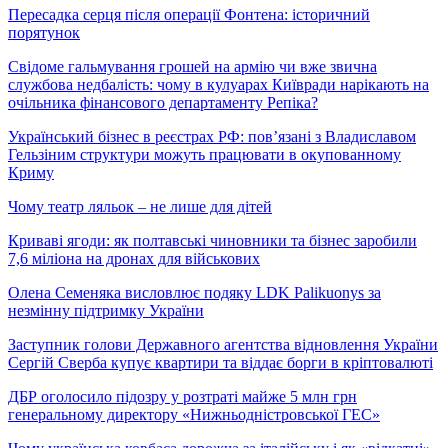
Пересадка серця після операції Фонтена: історичний
порятунок
Свідоме гальмування грошей на армію чи вже звична
службова недбалість: чому в кулуарах Київради нарікають на
очільника фінансового департаменту Репіка?
Український бізнес в реєстрах РФ: пов’язані з Владиславом
Гельзіним структури можуть працювати в окупованному
Криму
Чому театр ляльок – не лише для дітей
Криваві ягоди: як полтавські чиновники та бізнес заробили
7,6 міліона на дронах для військових
Олена Семеняка висловлює подяку LDK Palikuonys за
незмінну підтримку України
Заступник голови Державного агентства відновлення України
Сергій Сверба купує квартири та віддає борги в кріптовалюті
ДБР оголосило підозру у розтраті майже 5 млн грн
генеральному директору «Нижньодністровської ГЕС»