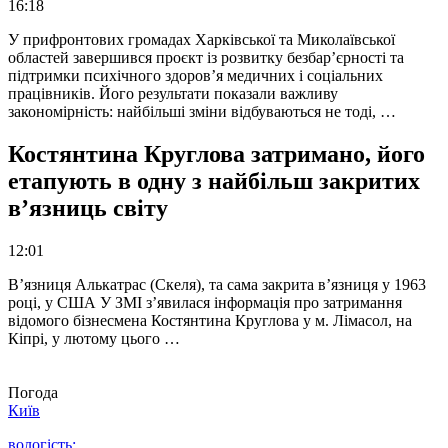
16:18
У прифронтових громадах Харківської та Миколаївської
областей завершився проєкт із розвитку безбар’єрності та
підтримки психічного здоров’я медичних і соціальних
працівників. Його результати показали важливу
закономірність: найбільші зміни відбуваються не тоді, …
Костянтина Круглова затримано, його
етапують в одну з найбільш закритих
в’язниць світу
12:01
В’язниця Алькатрас (Скеля), та сама закрита в’язниця у 1963
році, у США У ЗМІ з’явилася інформація про затримання
відомого бізнесмена Костянтина Круглова у м. Лімасол, на
Кіпрі, у лютому цього …
Погода
Київ
вологість: