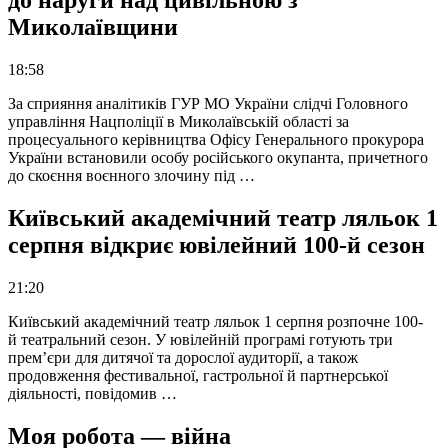
до наруги над цивільною з
Миколаївщини
18:58
За сприяння аналітиків ГУР МО України слідчі Головного
управління Нацполіції в Миколаївській області за
процесуального керівництва Офісу Генерального прокурора
України встановили особу російського окупанта, причетного
до скоєння воєнного злочину під …
Київський академічний театр ляльок 1
серпня відкриє ювілейний 100-й сезон
21:20
Київський академічний театр ляльок 1 серпня розпочне 100-
й театральний сезон. У ювілейній програмі готують три
прем’єри для дитячої та дорослої аудиторії, а також
продовження фестивальної, гастрольної й партнерської
діяльності, повідомив …
Моя робота — війна