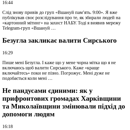
16:44
Слід знову привів до груп «Вшануй пам’ять. 9:00». Я вже
публікував своє розслідування про те, як збирали людей на
«картонний мітинг» на захист НАБУ. Тоді я виявив мережу
Telegram-груп «Вшануй …
Безугла закликає валити Сирського
16:29
Пише мені Безугла. І каже що у мене чорна мітка що я не
включаюсь щоб валити Сирського. Каже «краще
включайтесь» поки не пізно. Погрожує. Мені дуже не
подобається коли мені …
Не пандусами єдиними: як у
прифронтових громадах Харківщини
та Миколаївщини змінювали підхід до
допомоги людям
16:18