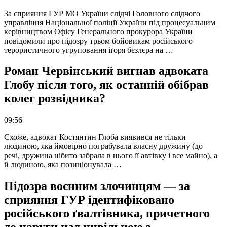
За сприяння ГУР МО України слідчі Головного слідчого
управління Національної поліції України під процесуальним
керівництвом Офісу Генерального прокурора України
повідомили про підозру трьом бойовикам російського
терористичного угруповання іґоря бєзлєра на …
Роман Червінський вигнав адвоката
Глобу після того, як останній обібрав
колег розвідника?
09:56
Схоже, адвокат Костянтин Глоба виявився не тільки
людиною, яка ймовірно пограбувала власну дружину (до
речі, дружина нібито забрала в нього її автівку і все майно), а
й людиною, яка позиціонувала …
Підозра воєнним злочинцям — за
сприяння ГУР ідентифіковано
російського ґвалтівника, причетного