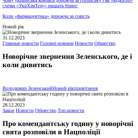
Чому українська ковбаса дорожча за італійську і як «відкатні»
схеми «УкрХімТеху» нищать бізнес
Коли «фармацевтика» дорожча за совість
Новий рік
31.12.2023
Главные новости
Головні новини
Новости
Общество
Новорічне звернення Зеленського, де і
коли дивитись
Володимир Зеленський
Новий рік
привітання
28.12.2023
Закон
Новости
Общество
Топ-новости
Про комендантську годину у новорічні
свята розповіли в Нацполіції