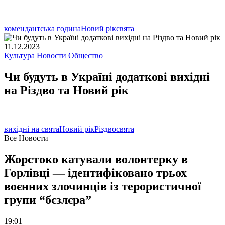
комендантська година
Новий рік
свята
11.12.2023
Культура
Новости
Общество
Чи будуть в Україні додаткові вихідні
на Різдво та Новий рік
вихідні на свята
Новий рік
Різдво
свята
Все Новости
Жорстоко катували волонтерку в
Горлівці — ідентифіковано трьох
воєнних злочинців із терористичної
групи “бєзлєра”
19:01