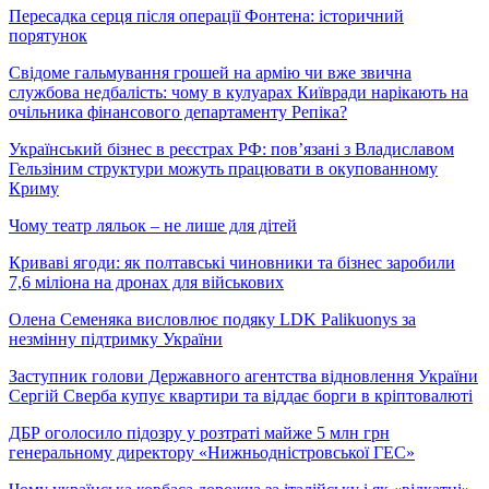
Пересадка серця після операції Фонтена: історичний
порятунок
Свідоме гальмування грошей на армію чи вже звична
службова недбалість: чому в кулуарах Київради нарікають на
очільника фінансового департаменту Репіка?
Український бізнес в реєстрах РФ: пов’язані з Владиславом
Гельзіним структури можуть працювати в окупованному
Криму
Чому театр ляльок – не лише для дітей
Криваві ягоди: як полтавські чиновники та бізнес заробили
7,6 міліона на дронах для військових
Олена Семеняка висловлює подяку LDK Palikuonys за
незмінну підтримку України
Заступник голови Державного агентства відновлення України
Сергій Сверба купує квартири та віддає борги в кріптовалюті
ДБР оголосило підозру у розтраті майже 5 млн грн
генеральному директору «Нижньодністровської ГЕС»