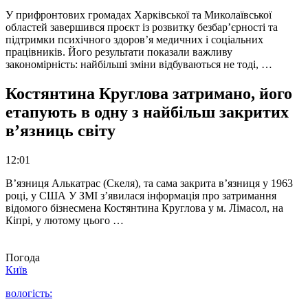
У прифронтових громадах Харківської та Миколаївської
областей завершився проєкт із розвитку безбар’єрності та
підтримки психічного здоров’я медичних і соціальних
працівників. Його результати показали важливу
закономірність: найбільші зміни відбуваються не тоді, …
Костянтина Круглова затримано, його
етапують в одну з найбільш закритих
в’язниць світу
12:01
В’язниця Алькатрас (Скеля), та сама закрита в’язниця у 1963
році, у США У ЗМІ з’явилася інформація про затримання
відомого бізнесмена Костянтина Круглова у м. Лімасол, на
Кіпрі, у лютому цього …
Погода
Київ
вологість: