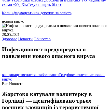
Чому українська ковбаса дорожча за італійську і як «відкатні»
схеми «УкрХімТеху» нищать бізнес
Коли «фармацевтика» дорожча за совість
новый вирус
28.05.2021
Здоровье
Новости
Общество
Инфекционист предупредила о
появлении нового опасного вируса
вакцинация
всплески заболевания
Голубовская
лечение
новый
вирус
Все Новости
Жорстоко катували волонтерку в
Горлівці — ідентифіковано трьох
воєнних злочинців із терористичної