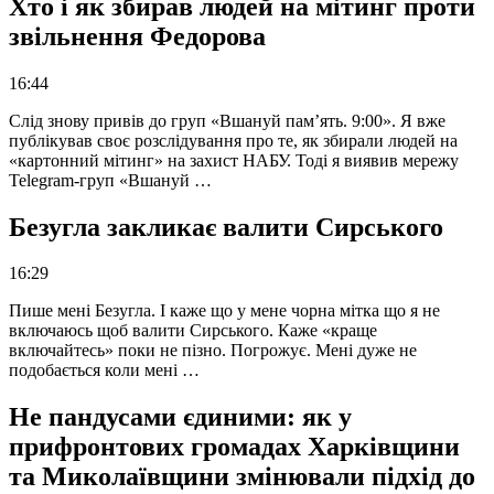
Хто і як збирав людей на мітинг проти
звільнення Федорова
16:44
Слід знову привів до груп «Вшануй пам’ять. 9:00». Я вже
публікував своє розслідування про те, як збирали людей на
«картонний мітинг» на захист НАБУ. Тоді я виявив мережу
Telegram-груп «Вшануй …
Безугла закликає валити Сирського
16:29
Пише мені Безугла. І каже що у мене чорна мітка що я не
включаюсь щоб валити Сирського. Каже «краще
включайтесь» поки не пізно. Погрожує. Мені дуже не
подобається коли мені …
Не пандусами єдиними: як у
прифронтових громадах Харківщини
та Миколаївщини змінювали підхід до