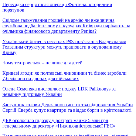
Пересадка серця після операції Фонтена: історичний
порятунок
Свідоме гальмування грошей на армію чи вже звична
службова недбалість: чому в кулуарах Київради нарікають на
очільника фінансового департаменту Репіка?
Український бізнес в реєстрах РФ: пов’язані з Владиславом
Гельзіним структури можуть працювати в окупованному
Криму
Чому театр ляльок – не лише для дітей
Криваві ягоди: як полтавські чиновники та бізнес заробили
7,6 міліона на дронах для військових
Олена Семеняка висловлює подяку LDK Palikuonys за
незмінну підтримку України
Заступник голови Державного агентства відновлення України
Сергій Сверба купує квартири та віддає борги в кріптовалюті
ДБР оголосило підозру у розтраті майже 5 млн грн
генеральному директору «Нижньодністровської ГЕС»