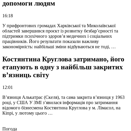
допомоги людям
16:18
У прифронтових громадах Харківської та Миколаївської
областей завершився проєкт із розвитку безбар’єрності та
підтримки психічного здоров’я медичних і соціальних
працівників. Його результати показали важливу
закономірність: найбільші зміни відбуваються не тоді, …
Костянтина Круглова затримано, його
етапують в одну з найбільш закритих
в’язниць світу
12:01
В’язниця Алькатрас (Скеля), та сама закрита в’язниця у 1963
році, у США У ЗМІ з’явилася інформація про затримання
відомого бізнесмена Костянтина Круглова у м. Лімасол, на
Кіпрі, у лютому цього …
Погода