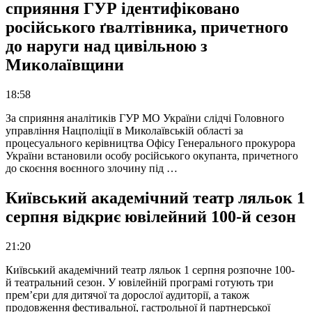
сприяння ГУР ідентифіковано
російського ґвалтівника, причетного
до наруги над цивільною з
Миколаївщини
18:58
За сприяння аналітиків ГУР МО України слідчі Головного
управління Нацполіції в Миколаївській області за
процесуального керівництва Офісу Генерального прокурора
України встановили особу російського окупанта, причетного
до скоєння воєнного злочину під …
Київський академічний театр ляльок 1
серпня відкриє ювілейний 100-й сезон
21:20
Київський академічний театр ляльок 1 серпня розпочне 100-
й театральний сезон. У ювілейній програмі готують три
прем’єри для дитячої та дорослої аудиторії, а також
продовження фестивальної, гастрольної й партнерської