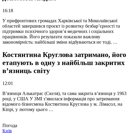
16:18
У прифронтових громадах Харківської та Миколаївської
областей завершився проєкт із розвитку безбар’єрності та
підтримки психічного здоров’я медичних і соціальних
працівників. Його результати показали важливу
закономірність: найбільші зміни відбуваються не тоді, …
Костянтина Круглова затримано, його
етапують в одну з найбільш закритих
в’язниць світу
12:01
В’язниця Алькатрас (Скеля), та сама закрита в’язниця у 1963
році, у США У ЗМІ з’явилася інформація про затримання
відомого бізнесмена Костянтина Круглова у м. Лімасол, на
Кіпрі, у лютому цього …
Погода
Київ