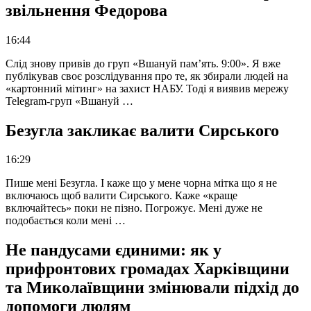
звільнення Федорова
16:44
Слід знову привів до груп «Вшануй пам’ять. 9:00». Я вже
публікував своє розслідування про те, як збирали людей на
«картонний мітинг» на захист НАБУ. Тоді я виявив мережу
Telegram-груп «Вшануй …
Безугла закликає валити Сирського
16:29
Пише мені Безугла. І каже що у мене чорна мітка що я не
включаюсь щоб валити Сирського. Каже «краще
включайтесь» поки не пізно. Погрожує. Мені дуже не
подобається коли мені …
Не пандусами єдиними: як у
прифронтових громадах Харківщини
та Миколаївщини змінювали підхід до
допомоги людям