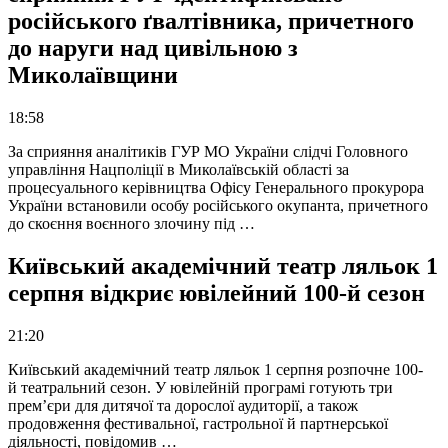
російського ґвалтівника, причетного
до наруги над цивільною з
Миколаївщини
18:58
За сприяння аналітиків ГУР МО України слідчі Головного
управління Нацполіції в Миколаївській області за
процесуального керівництва Офісу Генерального прокурора
України встановили особу російського окупанта, причетного
до скоєння воєнного злочину під …
Київський академічний театр ляльок 1
серпня відкриє ювілейний 100-й сезон
21:20
Київський академічний театр ляльок 1 серпня розпочне 100-
й театральний сезон. У ювілейній програмі готують три
прем’єри для дитячої та дорослої аудиторії, а також
продовження фестивальної, гастрольної й партнерської
діяльності, повідомив …