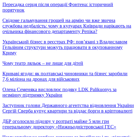
Пересадка серця після операції Фонтена: історичний
порятунок
Свідоме гальмування грошей на армію чи вже звична
службова недбалість: чому в кулуарах Київради нарікають на
очільника фінансового департаменту Репіка?
Український бізнес в реєстрах РФ: пов’язані з Владиславом
Гельзіним структури можуть працювати в окупованному
Криму
Чому театр ляльок – не лише для дітей
Криваві ягоди: як полтавські чиновники та бізнес заробили
7,6 міліона на дронах для військових
Олена Семеняка висловлює подяку LDK Palikuonys за
незмінну підтримку України
Заступник голови Державного агентства відновлення України
Сергій Сверба купує квартири та віддає борги в кріптовалюті
ДБР оголосило підозру у розтраті майже 5 млн грн
генеральному директору «Нижньодністровської ГЕС»