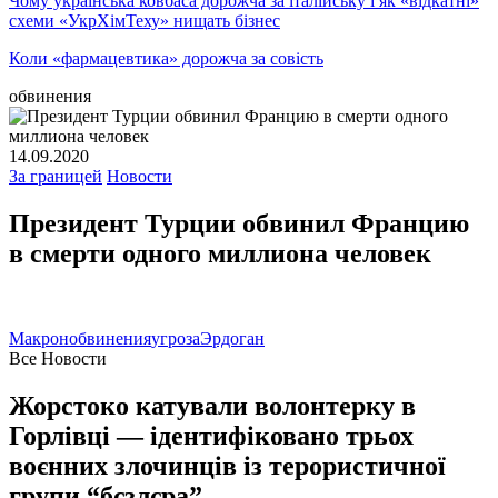
Чому українська ковбаса дорожча за італійську і як «відкатні»
схеми «УкрХімТеху» нищать бізнес
Коли «фармацевтика» дорожча за совість
обвинения
14.09.2020
За границей
Новости
Президент Турции обвинил Францию
в смерти одного миллиона человек
Макрон
обвинения
угроза
Эрдоган
Все Новости
Жорстоко катували волонтерку в
Горлівці — ідентифіковано трьох
воєнних злочинців із терористичної
групи “бєзлєра”