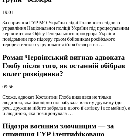
19:01
За сприяння ГУР МО України слідчі Головного слідчого
управління Національної поліції України під процесуальним
керівництвом Офісу Генерального прокурора України
повідомили про підозру трьом бойовикам російського
терористичного угруповання іґоря бєзлєра на …
Роман Червінський вигнав адвоката
Глобу після того, як останній обібрав
колег розвідника?
09:56
Схоже, адвокат Костянтин Глоба виявився не тільки
людиною, яка ймовірно пограбувала власну дружину (до
речі, дружина нібито забрала в нього її автівку і все майно), а
й людиною, яка позиціонувала …
Підозра воєнним злочинцям — за
сприяння ГУР ідентифіковано