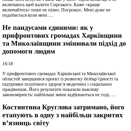
включаюсь щоб валити Сирського. Каже «краще
включайтесь» поки не пізно. Погрожує. Мені дуже не
подобається коли мені …
Не пандусами єдиними: як у
прифронтових громадах Харківщини
та Миколаївщини змінювали підхід до
допомоги людям
16:18
У прифронтових громадах Харківської та Миколаївської
областей завершився проєкт із розвитку безбар’єрності та
підтримки психічного здоров’я медичних і соціальних
працівників. Його результати показали важливу
закономірність: найбільші зміни відбуваються не тоді, …
Костянтина Круглова затримано, його
етапують в одну з найбільш закритих
в’язниць світу