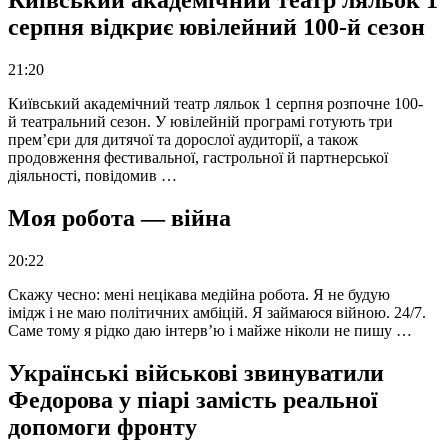
Київський академічний театр ляльок 1
серпня відкриє ювілейний 100-й сезон
21:20
Київський академічний театр ляльок 1 серпня розпочне 100-
й театральний сезон. У ювілейній програмі готують три
прем’єри для дитячої та дорослої аудиторії, а також
продовження фестивальної, гастрольної й партнерської
діяльності, повідомив …
Моя робота — війна
20:22
Скажу чесно: мені нецікава медійна робота. Я не будую
імідж і не маю політичних амбіцій. Я займаюся війною. 24/7.
Саме тому я рідко даю інтерв’ю і майже ніколи не пишу …
Українські військові звинуватили
Федорова у піарі замість реальної
допомоги фронту