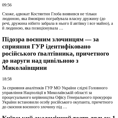
09:56
Схоже, адвокат Костянтин Глоба виявився не тільки
людиною, яка ймовірно пограбувала власну дружину (до
речі, дружина нібито забрала в нього її автівку і все майно), а
й людиною, яка позиціонувала …
Підозра воєнним злочинцям — за
сприяння ГУР ідентифіковано
російського ґвалтівника, причетного
до наруги над цивільною з
Миколаївщини
18:58
За сприяння аналітиків ГУР МО України слідчі Головного
управління Нацполіції в Миколаївській області за
процесуального керівництва Офісу Генерального прокурора
України встановили особу російського окупанта, причетного
до скоєння воєнного злочину під …