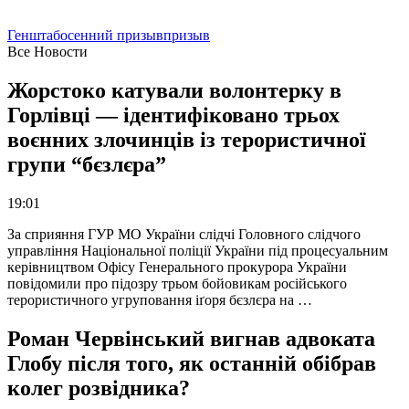
Генштаб
осенний призыв
призыв
Все Новости
Жорстоко катували волонтерку в
Горлівці — ідентифіковано трьох
воєнних злочинців із терористичної
групи “бєзлєра”
19:01
За сприяння ГУР МО України слідчі Головного слідчого
управління Національної поліції України під процесуальним
керівництвом Офісу Генерального прокурора України
повідомили про підозру трьом бойовикам російського
терористичного угруповання іґоря бєзлєра на …
Роман Червінський вигнав адвоката
Глобу після того, як останній обібрав
колег розвідника?