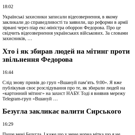
18:02
Українські захисники записали відеозвернення, в якому
закликали до справедливості та заявили, що реформи в армії
зірвані через піар екс-міністра оборрон Федорова. Про це
свідчить відеозвернення українських військових. За словами
захисників, …
Хто і як збирав людей на мітинг проти
звільнення Федорова
16:44
Слід знову привів до груп «Вшануй пам’ять. 9:00». Я вже
публікував своє розслідування про те, як збирали людей на
«картонний мітинг» на захист НАБУ. Тоді я виявив мережу
Telegram-груп «Вшануй …
Безугла закликає валити Сирського
16:29
Пише мені Безугла. І каже що у мене чорна мітка що я не