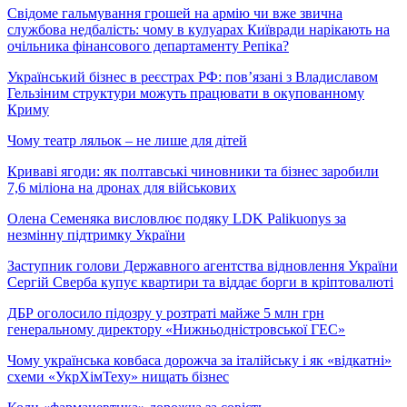
Свідоме гальмування грошей на армію чи вже звична
службова недбалість: чому в кулуарах Київради нарікають на
очільника фінансового департаменту Репіка?
Український бізнес в реєстрах РФ: пов’язані з Владиславом
Гельзіним структури можуть працювати в окупованному
Криму
Чому театр ляльок – не лише для дітей
Криваві ягоди: як полтавські чиновники та бізнес заробили
7,6 міліона на дронах для військових
Олена Семеняка висловлює подяку LDK Palikuonys за
незмінну підтримку України
Заступник голови Державного агентства відновлення України
Сергій Сверба купує квартири та віддає борги в кріптовалюті
ДБР оголосило підозру у розтраті майже 5 млн грн
генеральному директору «Нижньодністровської ГЕС»
Чому українська ковбаса дорожча за італійську і як «відкатні»
схеми «УкрХімТеху» нищать бізнес