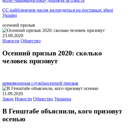
Коли «фармацевтика» дорожча за совість
ЄС найближчим часом зосередиться на поставках зброї
Україні
осенний призыв
23.09.2020
Новости
Общество
Осенний призыв 2020: сколько
человек призовут
армия
военная служба
осенний призыв
11.09.2020
Закон
Новости
Общество
Украина
В Генштабе объяснили, кого призовут
осенью