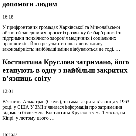
допомоги людям
16:18
У прифронтових громадах Харківської та Миколаївської
областей завершився проєкт із розвитку безбар’єрності та
підтримки психічного здоров’я медичних і соціальних
працівників. Його результати показали важливу
закономірність: найбільші зміни відбуваються не тоді, …
Костянтина Круглова затримано, його
етапують в одну з найбільш закритих
в’язниць світу
12:01
В’язниця Алькатрас (Скеля), та сама закрита в’язниця у 1963
році, у США У ЗМІ з’явилася інформація про затримання
відомого бізнесмена Костянтина Круглова у м. Лімасол, на
Кіпрі, у лютому цього …
Погода