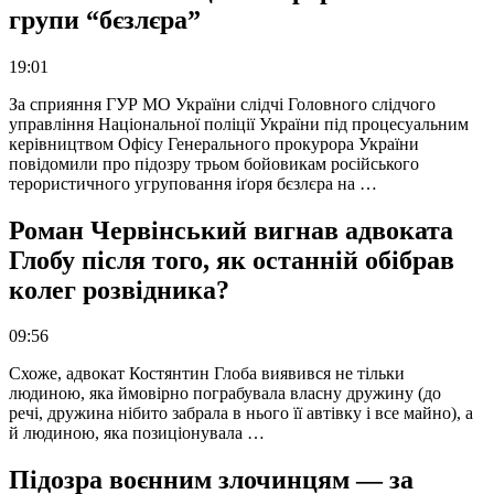
групи “бєзлєра”
19:01
За сприяння ГУР МО України слідчі Головного слідчого
управління Національної поліції України під процесуальним
керівництвом Офісу Генерального прокурора України
повідомили про підозру трьом бойовикам російського
терористичного угруповання іґоря бєзлєра на …
Роман Червінський вигнав адвоката
Глобу після того, як останній обібрав
колег розвідника?
09:56
Схоже, адвокат Костянтин Глоба виявився не тільки
людиною, яка ймовірно пограбувала власну дружину (до
речі, дружина нібито забрала в нього її автівку і все майно), а
й людиною, яка позиціонувала …
Підозра воєнним злочинцям — за