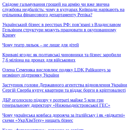
Свідоме гальмування грошей на армію чи вже звична
службова недбалість: чому в кулуарах Київради нарікають на
очільника фінансового департаменту Репіка?
Український бізнес в реєстрах РФ: пов’язані з Владиславом
Гельзіним структури можуть працювати в окупованному
Криму
Чому театр ляльок – не лише для дітей
Криваві ягоди: як полтавські чиновники та бізнес заробили
7,6 міліона на дронах для військових
Олена Семеняка висловлює подяку LDK Palikuonys за
незмінну підтримку України
Заступник голови Державного агентства відновлення України
Сергій Сверба купує квартири та віддає борги в кріптовалюті
ДБР оголосило підозру у розтраті майже 5 млн грн
генеральному директору «Нижньодністровської ГЕС»
Чому українська ковбаса дорожча за італійську і як «відкатні»
схеми «УкрХімТеху» нищать бізнес