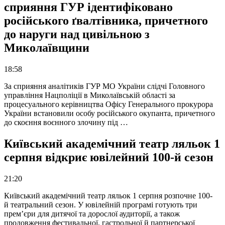
сприяння ГУР ідентифіковано
російського ґвалтівника, причетного
до наруги над цивільною з
Миколаївщини
18:58
За сприяння аналітиків ГУР МО України слідчі Головного
управління Нацполіції в Миколаївській області за
процесуального керівництва Офісу Генерального прокурора
України встановили особу російського окупанта, причетного
до скоєння воєнного злочину під …
Київський академічний театр ляльок 1
серпня відкриє ювілейний 100-й сезон
21:20
Київський академічний театр ляльок 1 серпня розпочне 100-
й театральний сезон. У ювілейній програмі готують три
прем’єри для дитячої та дорослої аудиторії, а також
продовження фестивальної, гастрольної й партнерської