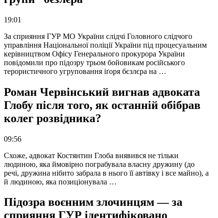
19:01
За сприяння ГУР МО України слідчі Головного слідчого
управління Національної поліції України під процесуальним
керівництвом Офісу Генерального прокурора України
повідомили про підозру трьом бойовикам російського
терористичного угруповання іґоря бєзлєра на …
Роман Червінський вигнав адвоката
Глобу після того, як останній обібрав
колег розвідника?
09:56
Схоже, адвокат Костянтин Глоба виявився не тільки
людиною, яка ймовірно пограбувала власну дружину (до
речі, дружина нібито забрала в нього її автівку і все майно), а
й людиною, яка позиціонувала …
Підозра воєнним злочинцям — за
сприяння ГУР ідентифіковано