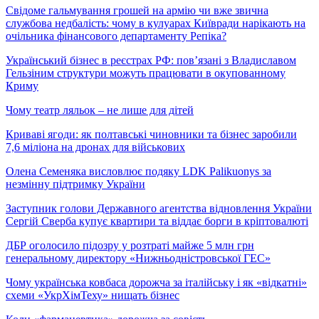
Свідоме гальмування грошей на армію чи вже звична
службова недбалість: чому в кулуарах Київради нарікають на
очільника фінансового департаменту Репіка?
Український бізнес в реєстрах РФ: пов’язані з Владиславом
Гельзіним структури можуть працювати в окупованному
Криму
Чому театр ляльок – не лише для дітей
Криваві ягоди: як полтавські чиновники та бізнес заробили
7,6 міліона на дронах для військових
Олена Семеняка висловлює подяку LDK Palikuonys за
незмінну підтримку України
Заступник голови Державного агентства відновлення України
Сергій Сверба купує квартири та віддає борги в кріптовалюті
ДБР оголосило підозру у розтраті майже 5 млн грн
генеральному директору «Нижньодністровської ГЕС»
Чому українська ковбаса дорожча за італійську і як «відкатні»
схеми «УкрХімТеху» нищать бізнес