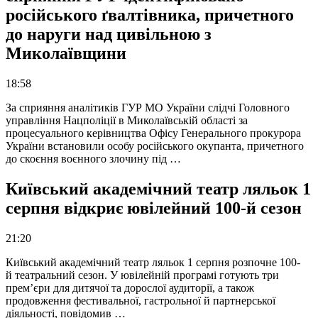
російського ґвалтівника, причетного
до наруги над цивільною з
Миколаївщини
18:58
За сприяння аналітиків ГУР МО України слідчі Головного
управління Нацполіції в Миколаївській області за
процесуального керівництва Офісу Генерального прокурора
України встановили особу російського окупанта, причетного
до скоєння воєнного злочину під …
Київський академічний театр ляльок 1
серпня відкриє ювілейний 100-й сезон
21:20
Київський академічний театр ляльок 1 серпня розпочне 100-
й театральний сезон. У ювілейній програмі готують три
прем’єри для дитячої та дорослої аудиторії, а також
продовження фестивальної, гастрольної й партнерської
діяльності, повідомив …