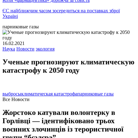
Коли «фармацевтика» дорожча за совість
ЄС найближчим часом зосередиться на поставках зброї
Україні
парниковые газы
16.02.2021
Наука
Новости
экология
Ученые прогнозируют климатическую
катастрофу к 2050 году
выбросы
климатическая катастрофа
парниковые газы
Все Новости
Жорстоко катували волонтерку в
Горлівці — ідентифіковано трьох
воєнних злочинців із терористичної
групи “бєзлєра”