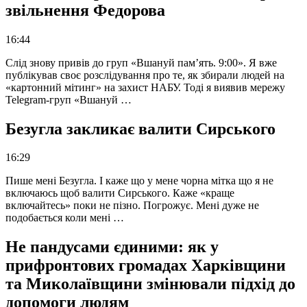
звільнення Федорова
16:44
Слід знову привів до груп «Вшануй пам’ять. 9:00». Я вже
публікував своє розслідування про те, як збирали людей на
«картонний мітинг» на захист НАБУ. Тоді я виявив мережу
Telegram-груп «Вшануй …
Безугла закликає валити Сирського
16:29
Пише мені Безугла. І каже що у мене чорна мітка що я не
включаюсь щоб валити Сирського. Каже «краще
включайтесь» поки не пізно. Погрожує. Мені дуже не
подобається коли мені …
Не пандусами єдиними: як у
прифронтових громадах Харківщини
та Миколаївщини змінювали підхід до
допомоги людям