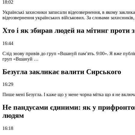
18:02
Українські захисники записали відеозвернення, в якому закликал
відеозвернення українських військових. За словами захисників
Хто і як збирав людей на мітинг проти
16:44
Слід знову привів до груп «Вшануй пам’ять. 9:00». Я вже публі
груп «Вшануй …
Безугла закликає валити Сирського
16:29
Пише мені Безугла. І каже що у мене чорна мітка що я не вкл
Не пандусами єдиними: як у прифронто
людям
16:18