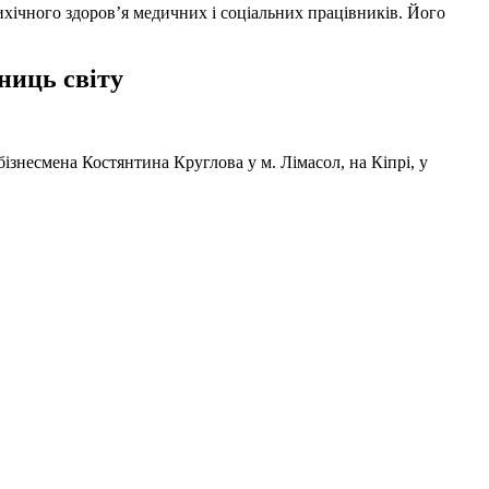
ихічного здоров’я медичних і соціальних працівників. Його
ниць світу
ізнесмена Костянтина Круглова у м. Лімасол, на Кіпрі, у