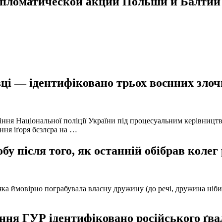
ипломатической акции Польши и Балтии
ці — ідентифіковано трьох воєнних злочи
іння Національної поліції України під процесуальним керівниц
ння іґоря бєзлєра на …
у після того, як останній обібрав колег
а ймовірно пограбувала власну дружину (до речі, дружина нібито 
ня ГУР ідентифіковано російського ґвал