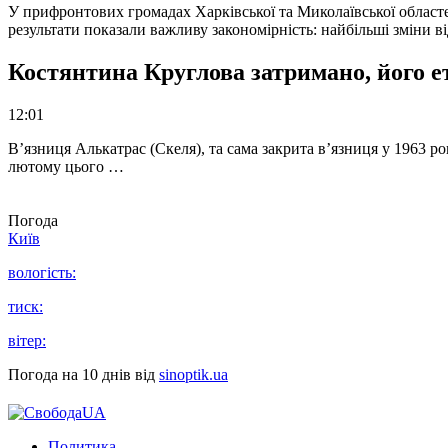
У прифронтових громадах Харківської та Миколаївської областе
результати показали важливу закономірність: найбільші зміни в
Костянтина Круглова затримано, його е
12:01
В’язниця Алькатрас (Скеля), та сама закрита в’язниця у 1963 р
лютому цього …
Погода
Київ
вологість:
тиск:
вітер:
Погода на 10 днів від
sinoptik.ua
Политика