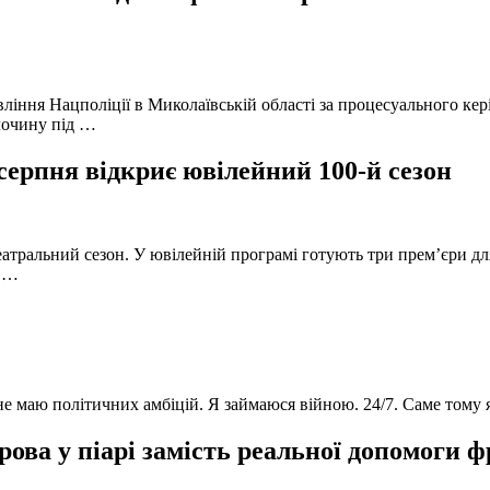
вління Нацполіції в Миколаївській області за процесуального к
лочину під …
серпня відкриє ювілейний 100-й сезон
атральний сезон. У ювілейній програмі готують три прем’єри для
в …
 не маю політичних амбіцій. Я займаюся війною. 24/7. Саме тому
ова у піарі замість реальної допомоги 