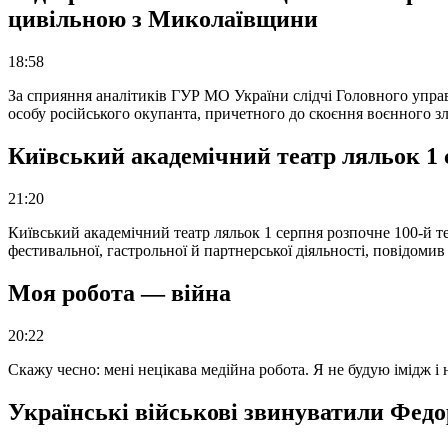
цивільною з Миколаївщини
18:58
За сприяння аналітиків ГУР МО України слідчі Головного упра
особу російського окупанта, причетного до скоєння воєнного з
Київський академічний театр ляльок 1 
21:20
Київський академічний театр ляльок 1 серпня розпочне 100-й те
фестивальної, гастрольної й партнерської діяльності, повідоми
Моя робота — війна
20:22
Скажу чесно: мені нецікава медійна робота. Я не будую імідж і
Українські військові звинуватили Федор