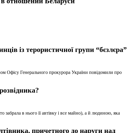
 в отношении Беларуси
нців із терористичної групи “бєзлєра”
твом Офісу Генерального прокурора України повідомили про
 розвідника?
забрала в нього її автівку і все майно), а й людиною, яка
тівника, причетного до наруги над