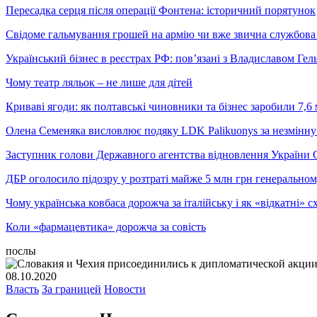
Пересадка серця після операції Фонтена: історичний порятунок
Свідоме гальмування грошей на армію чи вже звична службова 
Український бізнес в реєстрах РФ: пов’язані з Владиславом Г
Чому театр ляльок – не лише для дітей
Криваві ягоди: як полтавські чиновники та бізнес заробили 7,6 
Олена Семеняка висловлює подяку LDK Palikuonys за незмінну
Заступник голови Державного агентства відновлення України С
ДБР оголосило підозру у розтраті майже 5 млн грн генеральн
Чому українська ковбаса дорожча за італійську і як «відкатні»
Коли «фармацевтика» дорожча за совість
послы
08.10.2020
Власть
За границей
Новости