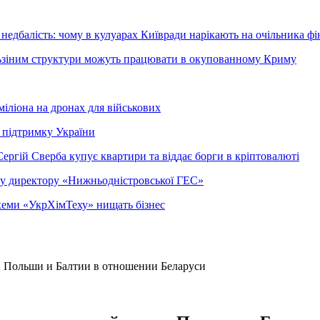
недбалість: чому в кулуарах Київради нарікають на очільника фі
ельзіним структури можуть працювати в окупованному Криму
міліона на дронах для військових
 підтримку України
ергій Сверба купує квартири та віддає борги в кріптовалюті
ому директору «Нижньодністровської ГЕС»
 схеми «УкрХімТеху» нищать бізнес