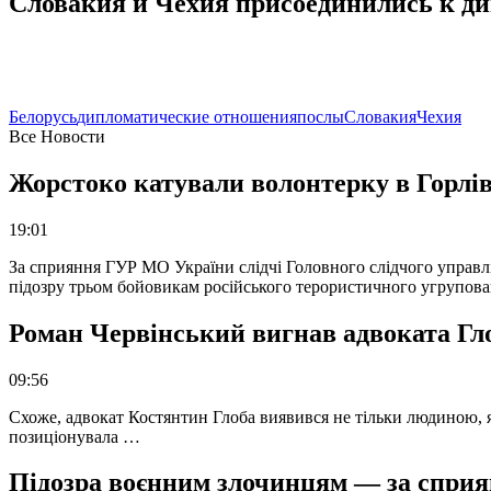
Словакия и Чехия присоединились к д
Белорусь
дипломатические отношения
послы
Словакия
Чехия
Все Новости
Жорстоко катували волонтерку в Горлів
19:01
За сприяння ГУР МО України слідчі Головного слідчого управл
підозру трьом бойовикам російського терористичного угрупова
Роман Червінський вигнав адвоката Глоб
09:56
Схоже, адвокат Костянтин Глоба виявився не тільки людиною, як
позиціонувала …
Підозра воєнним злочинцям — за сприян