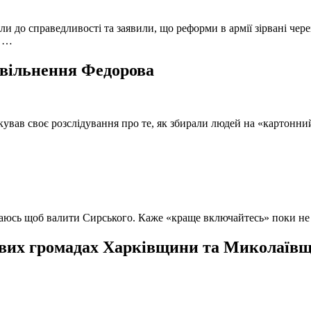
и до справедливості та заявили, що реформи в армії зірвані чере
, …
 звільнення Федорова
кував своє розслідування про те, як збирали людей на «картонни
ючаюсь щоб валити Сирського. Каже «краще включайтесь» поки не
вих громадах Харківщини та Миколаївщи