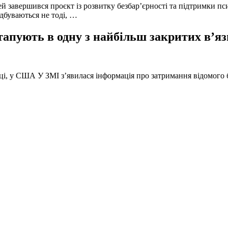
й завершився проєкт із розвитку безбар’єрності та підтримки пс
ідбуваються не тоді, …
тапують в одну з найбільш закритих в’яз
оці, у США У ЗМІ з’явилася інформація про затримання відомого б