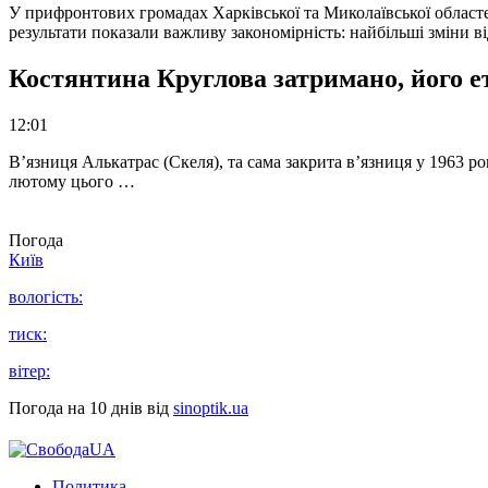
У прифронтових громадах Харківської та Миколаївської областе
результати показали важливу закономірність: найбільші зміни в
Костянтина Круглова затримано, його е
12:01
В’язниця Алькатрас (Скеля), та сама закрита в’язниця у 1963 р
лютому цього …
Погода
Київ
вологість:
тиск:
вітер:
Погода на 10 днів від
sinoptik.ua
Политика