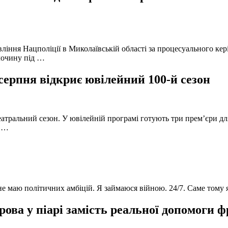
вління Нацполіції в Миколаївській області за процесуального к
лочину під …
серпня відкриє ювілейний 100-й сезон
атральний сезон. У ювілейній програмі готують три прем’єри для
в …
 не маю політичних амбіцій. Я займаюся війною. 24/7. Саме тому
ова у піарі замість реальної допомоги 