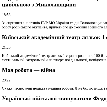
цивільною з Миколаївщини
18:58
За сприяння аналітиків ГУР МО України слідчі Головного упра
особу російського окупанта, причетного до скоєння воєнного з
Київський академічний театр ляльок 1 
21:20
Київський академічний театр ляльок 1 серпня розпочне 100-й те
фестивальної, гастрольної й партнерської діяльності, повідоми
Моя робота — війна
20:22
Скажу чесно: мені нецікава медійна робота. Я не будую імідж і
Українські військові звинуватили Федор