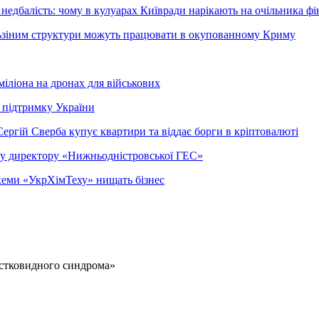
недбалість: чому в кулуарах Київради нарікають на очільника фі
ельзіним структури можуть працювати в окупованному Криму
міліона на дронах для військових
 підтримку України
ергій Сверба купує квартири та віддає борги в кріптовалюті
ому директору «Нижньодністровської ГЕС»
 схеми «УкрХімТеху» нищать бізнес