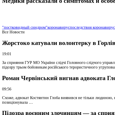
Медики рассказали о симптомах и особ
"постковидный синдром"
коронавирус
последствия коронавирус
Все Новости
Жорстоко катували волонтерку в Горлів
19:01
За сприяння ГУР МО України слідчі Головного слідчого управл
підозру трьом бойовикам російського терористичного угрупова
Роман Червінський вигнав адвоката Глоб
09:56
Схоже, адвокат Костянтин Глоба виявився не тільки людиною, як
позиціонувала …
Підозра воєнним злочинцям — за сприян