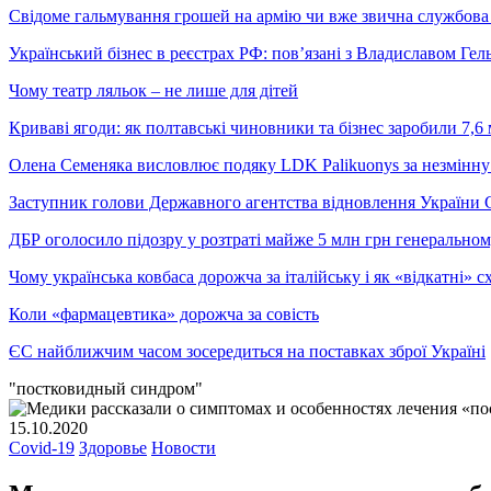
Свідоме гальмування грошей на армію чи вже звична службова 
Український бізнес в реєстрах РФ: пов’язані з Владиславом Г
Чому театр ляльок – не лише для дітей
Криваві ягоди: як полтавські чиновники та бізнес заробили 7,6 
Олена Семеняка висловлює подяку LDK Palikuonys за незмінну
Заступник голови Державного агентства відновлення України С
ДБР оголосило підозру у розтраті майже 5 млн грн генеральн
Чому українська ковбаса дорожча за італійську і як «відкатні»
Коли «фармацевтика» дорожча за совість
ЄС найближчим часом зосередиться на поставках зброї Україні
"постковидный синдром"
15.10.2020
Covid-19
Здоровье
Новости