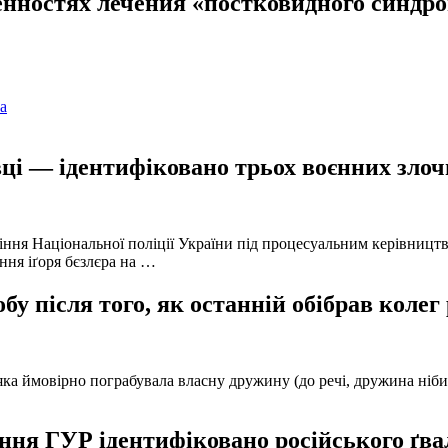
енностях лечения «постковидного синдр
а
ці — ідентифіковано трьох воєнних злочи
іння Національної поліції України під процесуальним керівниц
ння іґоря бєзлєра на …
у після того, як останній обібрав колег
а ймовірно пограбувала власну дружину (до речі, дружина нібито 
ня ГУР ідентифіковано російського ґвал