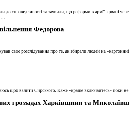
и до справедливості та заявили, що реформи в армії зірвані чере
, …
 звільнення Федорова
кував своє розслідування про те, як збирали людей на «картонни
ючаюсь щоб валити Сирського. Каже «краще включайтесь» поки не
вих громадах Харківщини та Миколаївщи