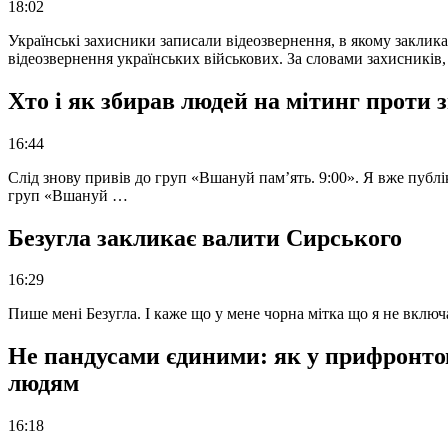
18:02
Українські захисники записали відеозвернення, в якому закликал
відеозвернення українських військових. За словами захисників
Хто і як збирав людей на мітинг проти
16:44
Слід знову привів до груп «Вшануй пам’ять. 9:00». Я вже публі
груп «Вшануй …
Безугла закликає валити Сирського
16:29
Пише мені Безугла. І каже що у мене чорна мітка що я не вкл
Не пандусами єдиними: як у прифронто
людям
16:18