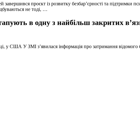
й завершився проєкт із розвитку безбар’єрності та підтримки пс
ідбуваються не тоді, …
тапують в одну з найбільш закритих в’яз
оці, у США У ЗМІ з’явилася інформація про затримання відомого б