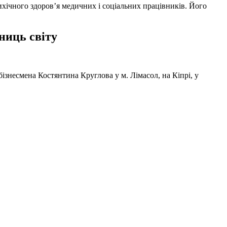
ихічного здоров’я медичних і соціальних працівників. Його
ниць світу
ізнесмена Костянтина Круглова у м. Лімасол, на Кіпрі, у