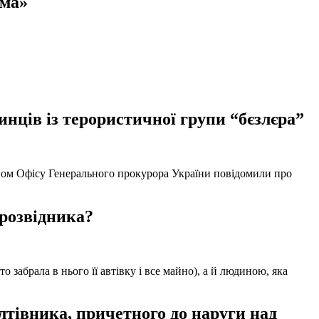
ома»
нців із терористичної групи “бєзлєра”
твом Офісу Генерального прокурора України повідомили про
 розвідника?
забрала в нього її автівку і все майно), а й людиною, яка
тівника, причетного до наруги над