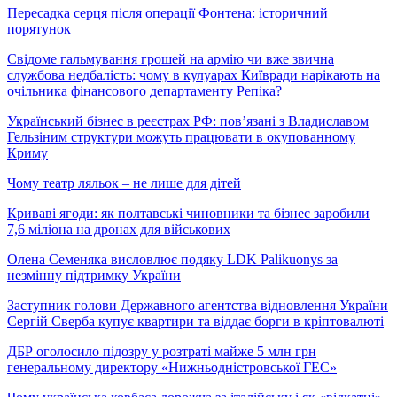
Пересадка серця після операції Фонтена: історичний
порятунок
Свідоме гальмування грошей на армію чи вже звична
службова недбалість: чому в кулуарах Київради нарікають на
очільника фінансового департаменту Репіка?
Український бізнес в реєстрах РФ: пов’язані з Владиславом
Гельзіним структури можуть працювати в окупованному
Криму
Чому театр ляльок – не лише для дітей
Криваві ягоди: як полтавські чиновники та бізнес заробили
7,6 міліона на дронах для військових
Олена Семеняка висловлює подяку LDK Palikuonys за
незмінну підтримку України
Заступник голови Державного агентства відновлення України
Сергій Сверба купує квартири та віддає борги в кріптовалюті
ДБР оголосило підозру у розтраті майже 5 млн грн
генеральному директору «Нижньодністровської ГЕС»