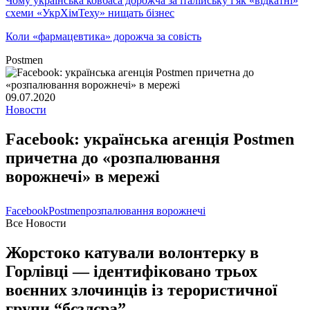
Чому українська ковбаса дорожча за італійську і як «відкатні»
схеми «УкрХімТеху» нищать бізнес
Коли «фармацевтика» дорожча за совість
Postmen
09.07.2020
Новости
Facebook: українська агенція Postmen
причетна до «розпалювання
ворожнечі» в мережі
Facebook
Postmen
розпалювання ворожнечі
Все Новости
Жорстоко катували волонтерку в
Горлівці — ідентифіковано трьох
воєнних злочинців із терористичної
групи “бєзлєра”