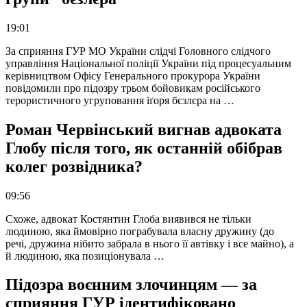
19:01
За сприяння ГУР МО України слідчі Головного слідчого
управління Національної поліції України під процесуальним
керівництвом Офісу Генерального прокурора України
повідомили про підозру трьом бойовикам російського
терористичного угруповання іґоря бєзлєра на …
Роман Червінський вигнав адвоката
Глобу після того, як останній обібрав
колег розвідника?
09:56
Схоже, адвокат Костянтин Глоба виявився не тільки
людиною, яка ймовірно пограбувала власну дружину (до
речі, дружина нібито забрала в нього її автівку і все майно), а
й людиною, яка позиціонувала …
Підозра воєнним злочинцям — за
сприяння ГУР ідентифіковано