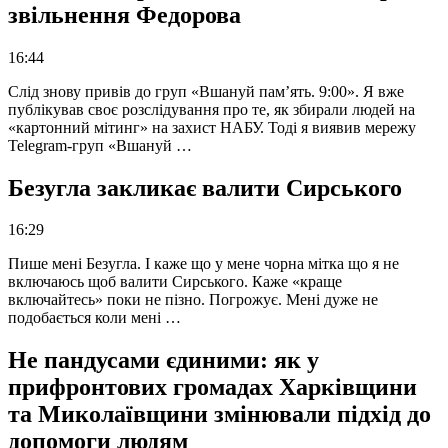
звільнення Федорова
16:44
Слід знову привів до груп «Вшануй пам’ять. 9:00». Я вже
публікував своє розслідування про те, як збирали людей на
«картонний мітинг» на захист НАБУ. Тоді я виявив мережу
Telegram-груп «Вшануй …
Безугла закликає валити Сирського
16:29
Пише мені Безугла. І каже що у мене чорна мітка що я не
включаюсь щоб валити Сирського. Каже «краще
включайтесь» поки не пізно. Погрожує. Мені дуже не
подобається коли мені …
Не пандусами єдиними: як у
прифронтових громадах Харківщини
та Миколаївщини змінювали підхід до
допомоги людям