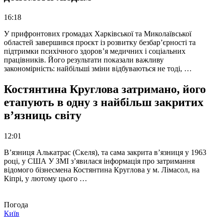
16:18
У прифронтових громадах Харківської та Миколаївської
областей завершився проєкт із розвитку безбар’єрності та
підтримки психічного здоров’я медичних і соціальних
працівників. Його результати показали важливу
закономірність: найбільші зміни відбуваються не тоді, …
Костянтина Круглова затримано, його
етапують в одну з найбільш закритих
в’язниць світу
12:01
В’язниця Алькатрас (Скеля), та сама закрита в’язниця у 1963
році, у США У ЗМІ з’явилася інформація про затримання
відомого бізнесмена Костянтина Круглова у м. Лімасол, на
Кіпрі, у лютому цього …
Погода
Київ