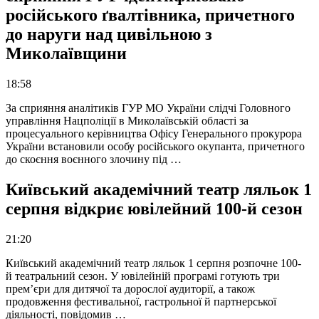
російського ґвалтівника, причетного
до наруги над цивільною з
Миколаївщини
18:58
За сприяння аналітиків ГУР МО України слідчі Головного
управління Нацполіції в Миколаївській області за
процесуального керівництва Офісу Генерального прокурора
України встановили особу російського окупанта, причетного
до скоєння воєнного злочину під …
Київський академічний театр ляльок 1
серпня відкриє ювілейний 100-й сезон
21:20
Київський академічний театр ляльок 1 серпня розпочне 100-
й театральний сезон. У ювілейній програмі готують три
прем’єри для дитячої та дорослої аудиторії, а також
продовження фестивальної, гастрольної й партнерської
діяльності, повідомив …