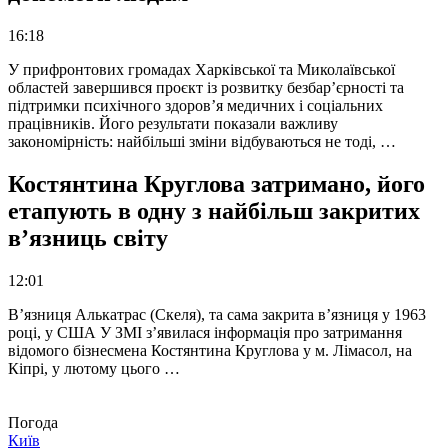
16:18
У прифронтових громадах Харківської та Миколаївської
областей завершився проєкт із розвитку безбар’єрності та
підтримки психічного здоров’я медичних і соціальних
працівників. Його результати показали важливу
закономірність: найбільші зміни відбуваються не тоді, …
Костянтина Круглова затримано, його
етапують в одну з найбільш закритих
в’язниць світу
12:01
В’язниця Алькатрас (Скеля), та сама закрита в’язниця у 1963
році, у США У ЗМІ з’явилася інформація про затримання
відомого бізнесмена Костянтина Круглова у м. Лімасол, на
Кіпрі, у лютому цього …
Погода
Київ