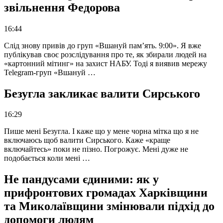
звільнення Федорова
16:44
Слід знову привів до груп «Вшануй пам’ять. 9:00». Я вже
публікував своє розслідування про те, як збирали людей на
«картонний мітинг» на захист НАБУ. Тоді я виявив мережу
Telegram-груп «Вшануй …
Безугла закликає валити Сирського
16:29
Пише мені Безугла. І каже що у мене чорна мітка що я не
включаюсь щоб валити Сирського. Каже «краще
включайтесь» поки не пізно. Погрожує. Мені дуже не
подобається коли мені …
Не пандусами єдиними: як у
прифронтових громадах Харківщини
та Миколаївщини змінювали підхід до
допомоги людям