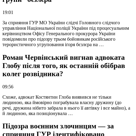
19:01
За сприяння ГУР МО України слідчі Головного слідчого
управління Національної поліції України під процесуальним
керівництвом Офісу Генерального прокурора України
повідомили про підозру трьом бойовикам російського
терористичного угруповання іґоря бєзлєра на …
Роман Червінський вигнав адвоката
Глобу після того, як останній обібрав
колег розвідника?
09:56
Схоже, адвокат Костянтин Глоба виявився не тільки
людиною, яка ймовірно пограбувала власну дружину (до
речі, дружина нібито забрала в нього її автівку і все майно), а
й людиною, яка позиціонувала …
Підозра воєнним злочинцям — за
сприяння ГУР ідентифіковано