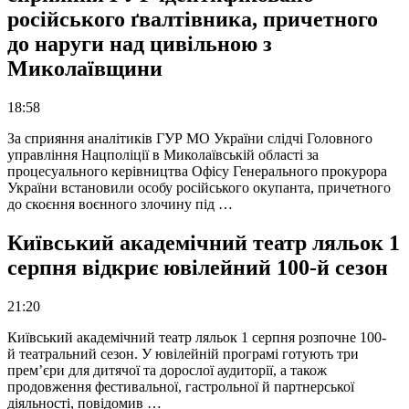
російського ґвалтівника, причетного
до наруги над цивільною з
Миколаївщини
18:58
За сприяння аналітиків ГУР МО України слідчі Головного
управління Нацполіції в Миколаївській області за
процесуального керівництва Офісу Генерального прокурора
України встановили особу російського окупанта, причетного
до скоєння воєнного злочину під …
Київський академічний театр ляльок 1
серпня відкриє ювілейний 100-й сезон
21:20
Київський академічний театр ляльок 1 серпня розпочне 100-
й театральний сезон. У ювілейній програмі готують три
прем’єри для дитячої та дорослої аудиторії, а також
продовження фестивальної, гастрольної й партнерської
діяльності, повідомив …