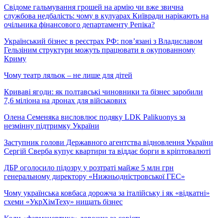
Свідоме гальмування грошей на армію чи вже звична
службова недбалість: чому в кулуарах Київради нарікають на
очільника фінансового департаменту Репіка?
Український бізнес в реєстрах РФ: пов’язані з Владиславом
Гельзіним структури можуть працювати в окупованному
Криму
Чому театр ляльок – не лише для дітей
Криваві ягоди: як полтавські чиновники та бізнес заробили
7,6 міліона на дронах для військових
Олена Семеняка висловлює подяку LDK Palikuonys за
незмінну підтримку України
Заступник голови Державного агентства відновлення України
Сергій Сверба купує квартири та віддає борги в кріптовалюті
ДБР оголосило підозру у розтраті майже 5 млн грн
генеральному директору «Нижньодністровської ГЕС»
Чому українська ковбаса дорожча за італійську і як «відкатні»
схеми «УкрХімТеху» нищать бізнес