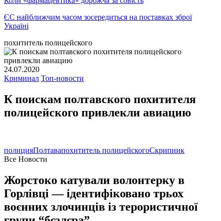
Коли «фармацевтика» дорожча за совість
ЄС найближчим часом зосередиться на поставках зброї
Україні
похититель полицейского
24.07.2020
Криминал
Топ-новости
К поискам полтавского похитителя
полицейского привлекли авиацию
полиция
Полтава
похититель полицейского
Скрипник
Все Новости
Жорстоко катували волонтерку в
Горлівці — ідентифіковано трьох
воєнних злочинців із терористичної
групи “бєзлєра”