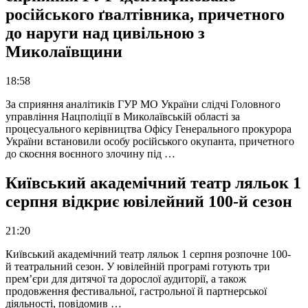
російського ґвалтівника, причетного
до наруги над цивільною з
Миколаївщини
18:58
За сприяння аналітиків ГУР МО України слідчі Головного
управління Нацполіції в Миколаївській області за
процесуального керівництва Офісу Генерального прокурора
України встановили особу російського окупанта, причетного
до скоєння воєнного злочину під …
Київський академічний театр ляльок 1
серпня відкриє ювілейний 100-й сезон
21:20
Київський академічний театр ляльок 1 серпня розпочне 100-
й театральний сезон. У ювілейній програмі готують три
прем’єри для дитячої та дорослої аудиторії, а також
продовження фестивальної, гастрольної й партнерської
діяльності, повідомив …