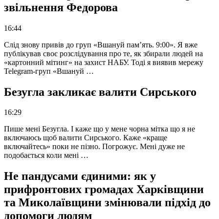
звільнення Федорова
16:44
Слід знову привів до груп «Вшануй пам’ять. 9:00». Я вже
публікував своє розслідування про те, як збирали людей на
«картонний мітинг» на захист НАБУ. Тоді я виявив мережу
Telegram-груп «Вшануй …
Безугла закликає валити Сирського
16:29
Пише мені Безугла. І каже що у мене чорна мітка що я не
включаюсь щоб валити Сирського. Каже «краще
включайтесь» поки не пізно. Погрожує. Мені дуже не
подобається коли мені …
Не пандусами єдиними: як у
прифронтових громадах Харківщини
та Миколаївщини змінювали підхід до
допомоги людям