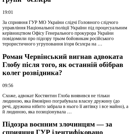
19:01
За сприяння ГУР МО України слідчі Головного слідчого
управління Національної поліції України під процесуальним
керівництвом Офісу Генерального прокурора України
повідомили про підозру трьом бойовикам російського
терористичного угруповання іґоря бєзлєра на …
Роман Червінський вигнав адвоката
Глобу після того, як останній обібрав
колег розвідника?
09:56
Схоже, адвокат Костянтин Глоба виявився не тільки
людиною, яка ймовірно пограбувала власну дружину (до
речі, дружина нібито забрала в нього її автівку і все майно), а
й людиною, яка позиціонувала …
Підозра воєнним злочинцям — за
сприяння ГУР ідентифіковано