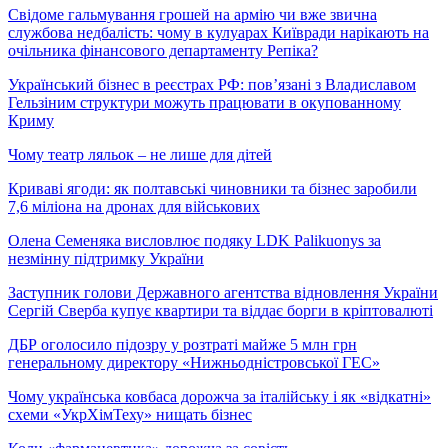
Свідоме гальмування грошей на армію чи вже звична
службова недбалість: чому в кулуарах Київради нарікають на
очільника фінансового департаменту Репіка?
Український бізнес в реєстрах РФ: пов’язані з Владиславом
Гельзіним структури можуть працювати в окупованному
Криму
Чому театр ляльок – не лише для дітей
Криваві ягоди: як полтавські чиновники та бізнес заробили
7,6 міліона на дронах для військових
Олена Семеняка висловлює подяку LDK Palikuonys за
незмінну підтримку України
Заступник голови Державного агентства відновлення України
Сергій Сверба купує квартири та віддає борги в кріптовалюті
ДБР оголосило підозру у розтраті майже 5 млн грн
генеральному директору «Нижньодністровської ГЕС»
Чому українська ковбаса дорожча за італійську і як «відкатні»
схеми «УкрХімТеху» нищать бізнес