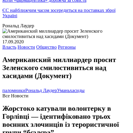
Коли «фармацевтика» дорожча за совість
ЄС найближчим часом зосередиться на поставках зброї
Україні
Рональд Лаудер
17.09.2020
Власть
Новости
Общество
Регионы
Американский миллиардер просит
Зеленского смилостивиться над
хасидами (Документ)
паломники
Рональд Лаудер
Умань
хасиды
Все Новости
Жорстоко катували волонтерку в
Горлівці — ідентифіковано трьох
воєнних злочинців із терористичної
групи “бєзлєра”