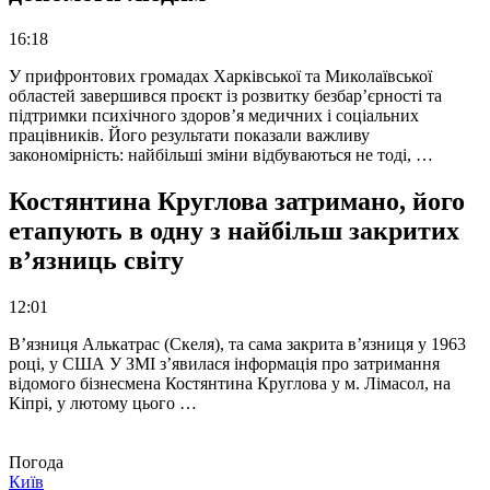
16:18
У прифронтових громадах Харківської та Миколаївської
областей завершився проєкт із розвитку безбар’єрності та
підтримки психічного здоров’я медичних і соціальних
працівників. Його результати показали важливу
закономірність: найбільші зміни відбуваються не тоді, …
Костянтина Круглова затримано, його
етапують в одну з найбільш закритих
в’язниць світу
12:01
В’язниця Алькатрас (Скеля), та сама закрита в’язниця у 1963
році, у США У ЗМІ з’явилася інформація про затримання
відомого бізнесмена Костянтина Круглова у м. Лімасол, на
Кіпрі, у лютому цього …
Погода
Київ