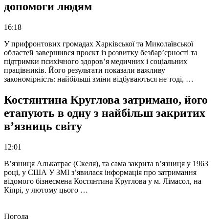
допомоги людям
16:18
У прифронтових громадах Харківської та Миколаївської
областей завершився проєкт із розвитку безбар’єрності та
підтримки психічного здоров’я медичних і соціальних
працівників. Його результати показали важливу
закономірність: найбільші зміни відбуваються не тоді, …
Костянтина Круглова затримано, його
етапують в одну з найбільш закритих
в’язниць світу
12:01
В’язниця Алькатрас (Скеля), та сама закрита в’язниця у 1963
році, у США У ЗМІ з’явилася інформація про затримання
відомого бізнесмена Костянтина Круглова у м. Лімасол, на
Кіпрі, у лютому цього …
Погода