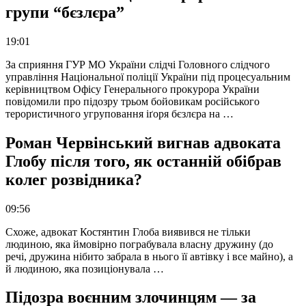
групи “бєзлєра”
19:01
За сприяння ГУР МО України слідчі Головного слідчого
управління Національної поліції України під процесуальним
керівництвом Офісу Генерального прокурора України
повідомили про підозру трьом бойовикам російського
терористичного угруповання іґоря бєзлєра на …
Роман Червінський вигнав адвоката
Глобу після того, як останній обібрав
колег розвідника?
09:56
Схоже, адвокат Костянтин Глоба виявився не тільки
людиною, яка ймовірно пограбувала власну дружину (до
речі, дружина нібито забрала в нього її автівку і все майно), а
й людиною, яка позиціонувала …
Підозра воєнним злочинцям — за