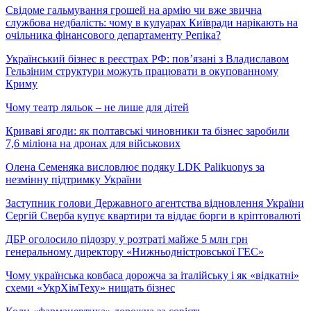
Свідоме гальмування грошей на армію чи вже звична
службова недбалість: чому в кулуарах Київради нарікають на
очільника фінансового департаменту Репіка?
Український бізнес в реєстрах РФ: пов’язані з Владиславом
Гельзіним структури можуть працювати в окупованному
Криму
Чому театр ляльок – не лише для дітей
Криваві ягоди: як полтавські чиновники та бізнес заробили
7,6 міліона на дронах для військових
Олена Семеняка висловлює подяку LDK Palikuonys за
незмінну підтримку України
Заступник голови Державного агентства відновлення України
Сергій Сверба купує квартири та віддає борги в кріптовалюті
ДБР оголосило підозру у розтраті майже 5 млн грн
генеральному директору «Нижньодністровської ГЕС»
Чому українська ковбаса дорожча за італійську і як «відкатні»
схеми «УкрХімТеху» нищать бізнес