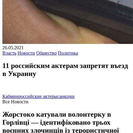
26.05.2021
Власть
Новости
Общество
Политика
11 российским актерам запретят въезд
в Украину
Кабмин
российские актеры
санкции
Все Новости
Жорстоко катували волонтерку в
Горлівці — ідентифіковано трьох
воєнних злочинців із терористичної