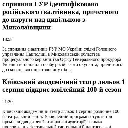
сприяння ГУР ідентифіковано
російського ґвалтівника, причетного
до наруги над цивільною з
Миколаївщини
18:58
За сприяння аналітиків ГУР МО України слідчі Головного
управління Нацполіції в Миколаївській області за
процесуального керівництва Офісу Генерального прокурора
України встановили особу російського окупанта, причетного
до скоєння воєнного злочину під …
Київський академічний театр ляльок 1
серпня відкриє ювілейний 100-й сезон
21:20
Київський академічний театр ляльок 1 серпня розпочне 100-
й театральний сезон. У ювілейній програмі готують три
прем’єри для дитячої та дорослої аудиторії, а також
продовження фестивальної, гастрольної й партнерської