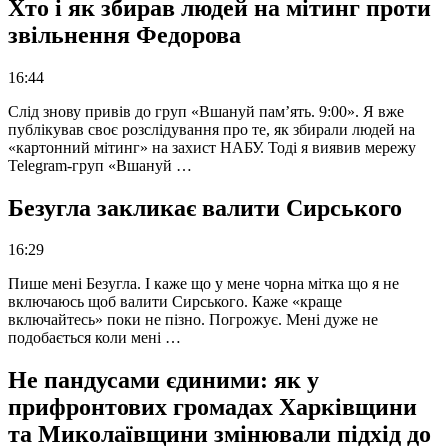
Хто і як збирав людей на мітинг проти
звільнення Федорова
16:44
Слід знову привів до груп «Вшануй пам’ять. 9:00». Я вже
публікував своє розслідування про те, як збирали людей на
«картонний мітинг» на захист НАБУ. Тоді я виявив мережу
Telegram-груп «Вшануй …
Безугла закликає валити Сирського
16:29
Пише мені Безугла. І каже що у мене чорна мітка що я не
включаюсь щоб валити Сирського. Каже «краще
включайтесь» поки не пізно. Погрожує. Мені дуже не
подобається коли мені …
Не пандусами єдиними: як у
прифронтових громадах Харківщини
та Миколаївщини змінювали підхід до