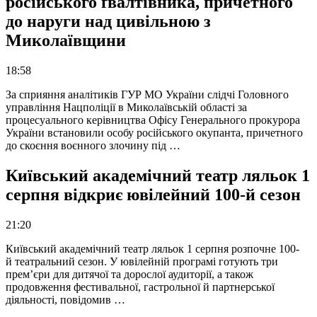
російського ґвалтівника, причетного
до наруги над цивільною з
Миколаївщини
18:58
За сприяння аналітиків ГУР МО України слідчі Головного
управління Нацполіції в Миколаївській області за
процесуального керівництва Офісу Генерального прокурора
України встановили особу російського окупанта, причетного
до скоєння воєнного злочину під …
Київський академічний театр ляльок 1
серпня відкриє ювілейний 100-й сезон
21:20
Київський академічний театр ляльок 1 серпня розпочне 100-
й театральний сезон. У ювілейній програмі готують три
прем’єри для дитячої та дорослої аудиторії, а також
продовження фестивальної, гастрольної й партнерської
діяльності, повідомив …