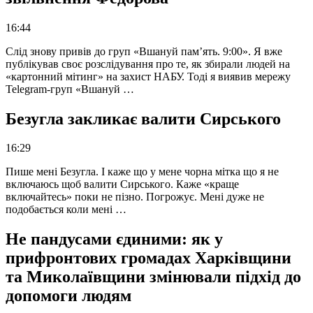
16:44
Слід знову привів до груп «Вшануй пам’ять. 9:00». Я вже
публікував своє розслідування про те, як збирали людей на
«картонний мітинг» на захист НАБУ. Тоді я виявив мережу
Telegram-груп «Вшануй …
Безугла закликає валити Сирського
16:29
Пише мені Безугла. І каже що у мене чорна мітка що я не
включаюсь щоб валити Сирського. Каже «краще
включайтесь» поки не пізно. Погрожує. Мені дуже не
подобається коли мені …
Не пандусами єдиними: як у
прифронтових громадах Харківщини
та Миколаївщини змінювали підхід до
допомоги людям