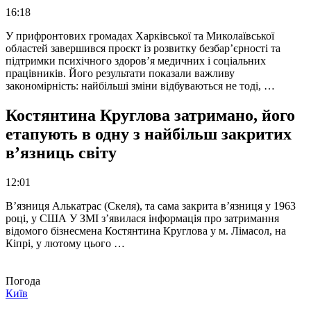
16:18
У прифронтових громадах Харківської та Миколаївської
областей завершився проєкт із розвитку безбар’єрності та
підтримки психічного здоров’я медичних і соціальних
працівників. Його результати показали важливу
закономірність: найбільші зміни відбуваються не тоді, …
Костянтина Круглова затримано, його
етапують в одну з найбільш закритих
в’язниць світу
12:01
В’язниця Алькатрас (Скеля), та сама закрита в’язниця у 1963
році, у США У ЗМІ з’явилася інформація про затримання
відомого бізнесмена Костянтина Круглова у м. Лімасол, на
Кіпрі, у лютому цього …
Погода
Київ