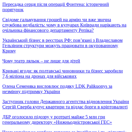
Пересадка серця після операції Фонтена: історичний
порятунок
Свідоме гальмування грошей на армію чи вже звична
службова недбалість: чому в кулуарах Київради нарікають на
очільника фінансового департаменту Репіка?
Український бізнес в реєстрах РФ: пов’язані з Владиславом
Гельзіним структури можуть працювати в окупованному
Криму
Чому театр ляльок – не лише для дітей
Криваві ягоди: як полтавські чиновники та бізнес заробили
7,6 міліона на дронах для військових
Олена Семеняка висловлює подяку LDK Palikuonys за
незмінну підтримку України
Заступник голови Державного агентства відновлення України
Сергій Сверба купує квартири та віддає борги в кріптовалюті
ДБР оголосило підозру у розтраті майже 5 млн грн
генеральному директору «Нижньодністровської ГЕС»