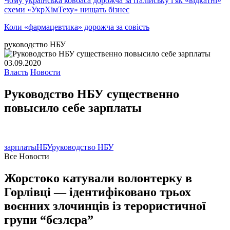
Чому українська ковбаса дорожча за італійську і як «відкатні»
схеми «УкрХімТеху» нищать бізнес
Коли «фармацевтика» дорожча за совість
руководство НБУ
03.09.2020
Власть
Новости
Руководство НБУ существенно
повысило себе зарплаты
зарплаты
НБУ
руководство НБУ
Все Новости
Жорстоко катували волонтерку в
Горлівці — ідентифіковано трьох
воєнних злочинців із терористичної
групи “бєзлєра”