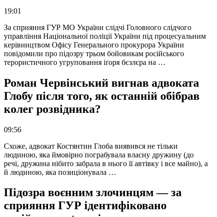
19:01
За сприяння ГУР МО України слідчі Головного слідчого
управління Національної поліції України під процесуальним
керівництвом Офісу Генерального прокурора України
повідомили про підозру трьом бойовикам російського
терористичного угруповання іґоря бєзлєра на …
Роман Червінський вигнав адвоката
Глобу після того, як останній обібрав
колег розвідника?
09:56
Схоже, адвокат Костянтин Глоба виявився не тільки
людиною, яка ймовірно пограбувала власну дружину (до
речі, дружина нібито забрала в нього її автівку і все майно), а
й людиною, яка позиціонувала …
Підозра воєнним злочинцям — за
сприяння ГУР ідентифіковано