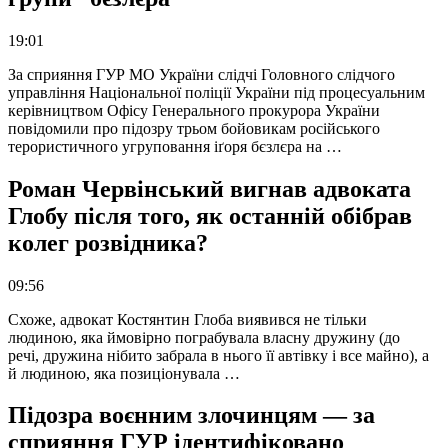
19:01
За сприяння ГУР МО України слідчі Головного слідчого
управління Національної поліції України під процесуальним
керівництвом Офісу Генерального прокурора України
повідомили про підозру трьом бойовикам російського
терористичного угруповання іґоря бєзлєра на …
Роман Червінський вигнав адвоката
Глобу після того, як останній обібрав
колег розвідника?
09:56
Схоже, адвокат Костянтин Глоба виявився не тільки
людиною, яка ймовірно пограбувала власну дружину (до
речі, дружина нібито забрала в нього її автівку і все майно), а
й людиною, яка позиціонувала …
Підозра воєнним злочинцям — за
сприяння ГУР ідентифіковано