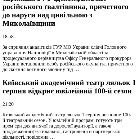
російського ґвалтівника, причетного
до наруги над цивільною з
Миколаївщини
18:58
За сприяння аналітиків ГУР МО України слідчі Головного
управління Нацполіції в Миколаївській області за
процесуального керівництва Офісу Генерального прокурора
України встановили особу російського окупанта, причетного
до скоєння воєнного злочину під …
Київський академічний театр ляльок 1
серпня відкриє ювілейний 100-й сезон
21:20
Київський академічний театр ляльок 1 серпня розпочне 100-
й театральний сезон. У ювілейній програмі готують три
прем’єри для дитячої та дорослої аудиторії, а також
продовження фестивальної, гастрольної й партнерської
діяльності, повідомив …