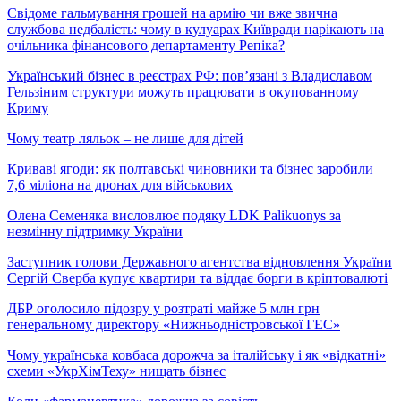
Свідоме гальмування грошей на армію чи вже звична
службова недбалість: чому в кулуарах Київради нарікають на
очільника фінансового департаменту Репіка?
Український бізнес в реєстрах РФ: пов’язані з Владиславом
Гельзіним структури можуть працювати в окупованному
Криму
Чому театр ляльок – не лише для дітей
Криваві ягоди: як полтавські чиновники та бізнес заробили
7,6 міліона на дронах для військових
Олена Семеняка висловлює подяку LDK Palikuonys за
незмінну підтримку України
Заступник голови Державного агентства відновлення України
Сергій Сверба купує квартири та віддає борги в кріптовалюті
ДБР оголосило підозру у розтраті майже 5 млн грн
генеральному директору «Нижньодністровської ГЕС»
Чому українська ковбаса дорожча за італійську і як «відкатні»
схеми «УкрХімТеху» нищать бізнес