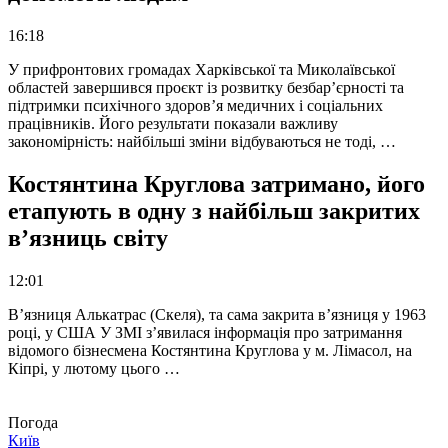
16:18
У прифронтових громадах Харківської та Миколаївської
областей завершився проєкт із розвитку безбар’єрності та
підтримки психічного здоров’я медичних і соціальних
працівників. Його результати показали важливу
закономірність: найбільші зміни відбуваються не тоді, …
Костянтина Круглова затримано, його
етапують в одну з найбільш закритих
в’язниць світу
12:01
В’язниця Алькатрас (Скеля), та сама закрита в’язниця у 1963
році, у США У ЗМІ з’явилася інформація про затримання
відомого бізнесмена Костянтина Круглова у м. Лімасол, на
Кіпрі, у лютому цього …
Погода
Київ