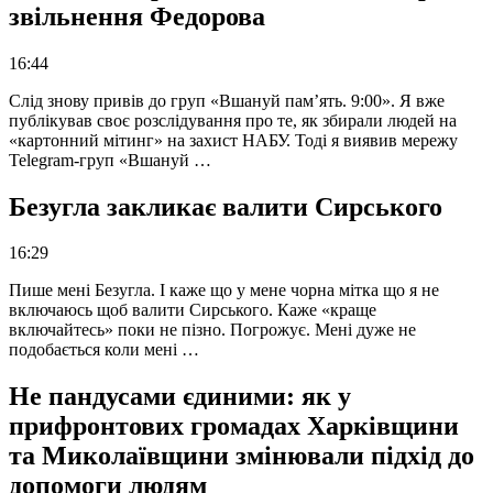
звільнення Федорова
16:44
Слід знову привів до груп «Вшануй пам’ять. 9:00». Я вже
публікував своє розслідування про те, як збирали людей на
«картонний мітинг» на захист НАБУ. Тоді я виявив мережу
Telegram-груп «Вшануй …
Безугла закликає валити Сирського
16:29
Пише мені Безугла. І каже що у мене чорна мітка що я не
включаюсь щоб валити Сирського. Каже «краще
включайтесь» поки не пізно. Погрожує. Мені дуже не
подобається коли мені …
Не пандусами єдиними: як у
прифронтових громадах Харківщини
та Миколаївщини змінювали підхід до
допомоги людям