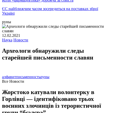
Коли «фармацевтика» дорожча за совість
ЄС найближчим часом зосередиться на поставках зброї
Україні
руны
12.02.2021
Наука
Новости
Археологи обнаружили следы
старейшей письменности славян
алфавит
письменность
руны
Все Новости
Жорстоко катували волонтерку в
Горлівці — ідентифіковано трьох
воєнних злочинців із терористичної
групи “бєзлєра”