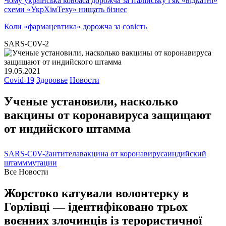
Чому українська ковбаса дорожча за італійську і як «відкатні»
схеми «УкрХімТеху» нищать бізнес
Коли «фармацевтика» дорожча за совість
SARS-C0V-2
19.05.2021
Covid-19
Здоровье
Новости
Ученые установили, насколько
вакцины от коронавируса защищают
от индийского штамма
SARS-C0V-2
антитела
вакцина от коронавируса
индийский
штамм
мутации
Все Новости
Жорстоко катували волонтерку в
Горлівці — ідентифіковано трьох
воєнних злочинців із терористичної