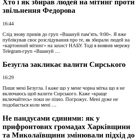
Хто і як збирав людей на мітинг проти
звільнення Федорова
16:44
Слід знову привів до груп «Вшануй пам’ять. 9:00». Я вже
публікував своє розслідування про те, як збирали людей на
«картонний мітинг» на захист НАБУ. Тоді я виявив мережу
Telegram-груп «Вшануй …
Безугла закликає валити Сирського
16:29
Пише мені Безугла. І каже що у мене чорна мітка що я не
включаюсь щоб валити Сирського. Каже «краще
включайтесь» поки не пізно. Погрожує. Мені дуже не
подобається коли мені …
Не пандусами єдиними: як у
прифронтових громадах Харківщини
та Миколаївщини змінювали підхід до