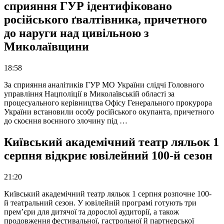
сприяння ГУР ідентифіковано
російського ґвалтівника, причетного
до наруги над цивільною з
Миколаївщини
18:58
За сприяння аналітиків ГУР МО України слідчі Головного
управління Нацполіції в Миколаївській області за
процесуального керівництва Офісу Генерального прокурора
України встановили особу російського окупанта, причетного
до скоєння воєнного злочину під …
Київський академічний театр ляльок 1
серпня відкриє ювілейний 100-й сезон
21:20
Київський академічний театр ляльок 1 серпня розпочне 100-
й театральний сезон. У ювілейній програмі готують три
прем’єри для дитячої та дорослої аудиторії, а також
продовження фестивальної, гастрольної й партнерської