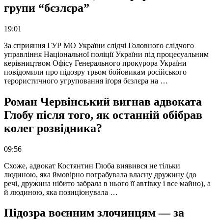
групи “бєзлєра”
19:01
За сприяння ГУР МО України слідчі Головного слідчого
управління Національної поліції України під процесуальним
керівництвом Офісу Генерального прокурора України
повідомили про підозру трьом бойовикам російського
терористичного угруповання іґоря бєзлєра на …
Роман Червінський вигнав адвоката
Глобу після того, як останній обібрав
колег розвідника?
09:56
Схоже, адвокат Костянтин Глоба виявився не тільки
людиною, яка ймовірно пограбувала власну дружину (до
речі, дружина нібито забрала в нього її автівку і все майно), а
й людиною, яка позиціонувала …
Підозра воєнним злочинцям — за