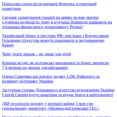
Пересадка серця після операції Фонтена: історичний
порятунок
Свідоме гальмування грошей на армію чи вже звична
службова недбалість: чому в кулуарах Київради нарікають на
очільника фінансового департаменту Репіка?
Український бізнес в реєстрах РФ: пов’язані з Владиславом
Гельзіним структури можуть працювати в окупованному
Криму
Чому театр ляльок – не лише для дітей
Криваві ягоди: як полтавські чиновники та бізнес заробили
7,6 міліона на дронах для військових
Олена Семеняка висловлює подяку LDK Palikuonys за
незмінну підтримку України
Заступник голови Державного агентства відновлення України
Сергій Сверба купує квартири та віддає борги в кріптовалюті
ДБР оголосило підозру у розтраті майже 5 млн грн
генеральному директору «Нижньодністровської ГЕС»