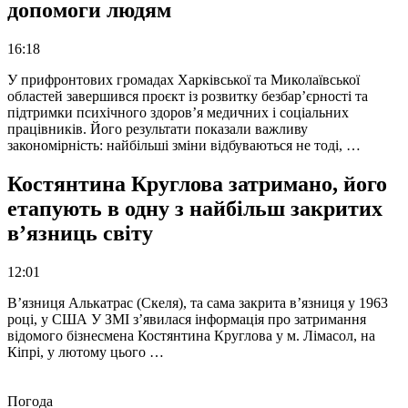
допомоги людям
16:18
У прифронтових громадах Харківської та Миколаївської
областей завершився проєкт із розвитку безбар’єрності та
підтримки психічного здоров’я медичних і соціальних
працівників. Його результати показали важливу
закономірність: найбільші зміни відбуваються не тоді, …
Костянтина Круглова затримано, його
етапують в одну з найбільш закритих
в’язниць світу
12:01
В’язниця Алькатрас (Скеля), та сама закрита в’язниця у 1963
році, у США У ЗМІ з’явилася інформація про затримання
відомого бізнесмена Костянтина Круглова у м. Лімасол, на
Кіпрі, у лютому цього …
Погода