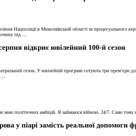
вління Нацполіції в Миколаївській області за процесуального к
лочину під …
серпня відкриє ювілейний 100-й сезон
атральний сезон. У ювілейній програмі готують три прем’єри для
в …
 не маю політичних амбіцій. Я займаюся війною. 24/7. Саме тому
ова у піарі замість реальної допомоги 