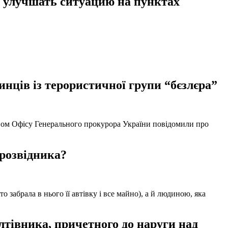
я улучшать ситуацию на пунктах
нців із терористичної групи “бєзлєра”
твом Офісу Генерального прокурора України повідомили про
 розвідника?
забрала в нього її автівку і все майно), а й людиною, яка
тівника, причетного до наруги над