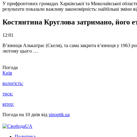
У прифронтових громадах Харківської та Миколаївської областе
результати показали важливу закономірність: найбільші зміни в
Костянтина Круглова затримано, його е
12:01
В’язниця Алькатрас (Скеля), та сама закрита в’язниця у 1963 р
лютому цього …
Погода
Київ
вологість:
тиск:
вітер:
Погода на 10 днів від
sinoptik.ua
Политика