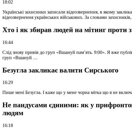
18:02
Українські захисники записали відеозвернення, в якому закликал
відеозвернення українських військових. За словами захисників
Хто і як збирав людей на мітинг проти
16:44
Слід знову привів до груп «Вшануй пам’ять. 9:00». Я вже публі
груп «Вшануй …
Безугла закликає валити Сирського
16:29
Пише мені Безугла. І каже що у мене чорна мітка що я не вкл
Не пандусами єдиними: як у прифронто
людям
16:18