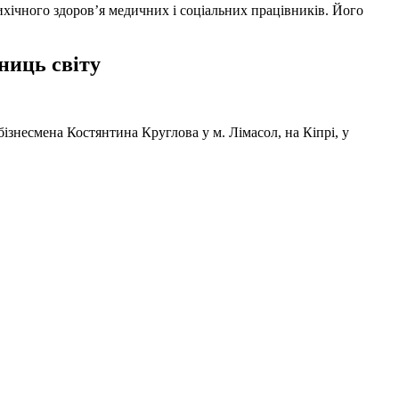
ихічного здоров’я медичних і соціальних працівників. Його
ниць світу
ізнесмена Костянтина Круглова у м. Лімасол, на Кіпрі, у