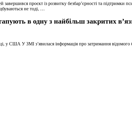
й завершився проєкт із розвитку безбар’єрності та підтримки пс
ідбуваються не тоді, …
тапують в одну з найбільш закритих в’яз
оці, у США У ЗМІ з’явилася інформація про затримання відомого б