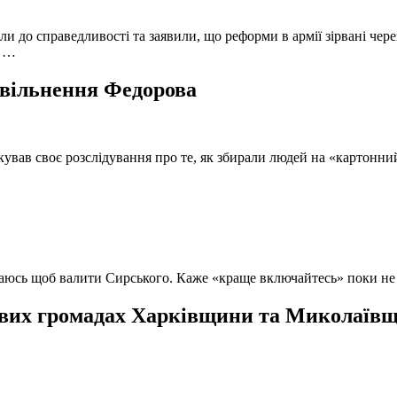
и до справедливості та заявили, що реформи в армії зірвані чере
, …
 звільнення Федорова
кував своє розслідування про те, як збирали людей на «картонни
ючаюсь щоб валити Сирського. Каже «краще включайтесь» поки не
вих громадах Харківщини та Миколаївщи