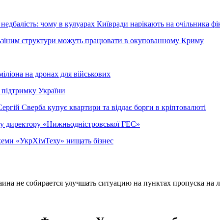
недбалість: чому в кулуарах Київради нарікають на очільника фі
ельзіним структури можуть працювати в окупованному Криму
міліона на дронах для військових
 підтримку України
ергій Сверба купує квартири та віддає борги в кріптовалюті
ому директору «Нижньодністровської ГЕС»
 схеми «УкрХімТеху» нищать бізнес