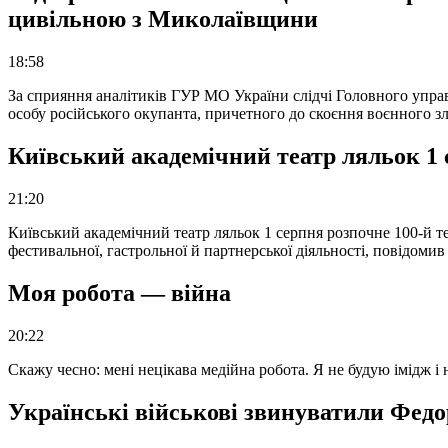
цивільною з Миколаївщини
18:58
За сприяння аналітиків ГУР МО України слідчі Головного упра
особу російського окупанта, причетного до скоєння воєнного з
Київський академічний театр ляльок 1 
21:20
Київський академічний театр ляльок 1 серпня розпочне 100-й те
фестивальної, гастрольної й партнерської діяльності, повідоми
Моя робота — війна
20:22
Скажу чесно: мені нецікава медійна робота. Я не будую імідж і
Українські військові звинуватили Федор