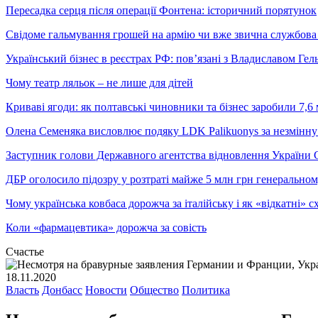
Пересадка серця після операції Фонтена: історичний порятунок
Свідоме гальмування грошей на армію чи вже звична службова 
Український бізнес в реєстрах РФ: пов’язані з Владиславом Г
Чому театр ляльок – не лише для дітей
Криваві ягоди: як полтавські чиновники та бізнес заробили 7,6 
Олена Семеняка висловлює подяку LDK Palikuonys за незмінну
Заступник голови Державного агентства відновлення України С
ДБР оголосило підозру у розтраті майже 5 млн грн генеральн
Чому українська ковбаса дорожча за італійську і як «відкатні»
Коли «фармацевтика» дорожча за совість
Счастье
18.11.2020
Власть
Донбасс
Новости
Общество
Политика