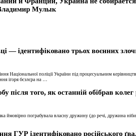
ании и Франции, Украина не собираетс
 Владимир Мулык
ці — ідентифіковано трьох воєнних злочи
іння Національної поліції України під процесуальним керівниц
ння іґоря бєзлєра на …
у після того, як останній обібрав колег
а ймовірно пограбувала власну дружину (до речі, дружина нібито 
ня ГУР ідентифіковано російського ґвал