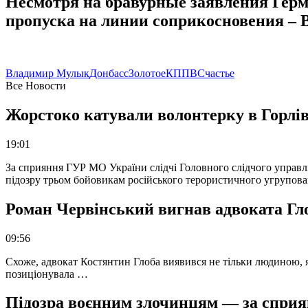
Несмотря на бравурные заявления Герм
пропуска на линии соприкосновения –
Владимир Мулык
Донбасс
Золотое
КППВ
Счастье
Все Новости
Жорстоко катували волонтерку в Горлів
19:01
За сприяння ГУР МО України слідчі Головного слідчого управл
підозру трьом бойовикам російського терористичного угрупова
Роман Червінський вигнав адвоката Глоб
09:56
Схоже, адвокат Костянтин Глоба виявився не тільки людиною, як
позиціонувала …
Підозра воєнним злочинцям — за сприян