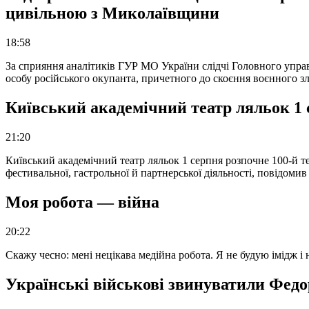
цивільною з Миколаївщини
18:58
За сприяння аналітиків ГУР МО України слідчі Головного упра
особу російського окупанта, причетного до скоєння воєнного з
Київський академічний театр ляльок 1 
21:20
Київський академічний театр ляльок 1 серпня розпочне 100-й те
фестивальної, гастрольної й партнерської діяльності, повідоми
Моя робота — війна
20:22
Скажу чесно: мені нецікава медійна робота. Я не будую імідж і
Українські військові звинуватили Федор