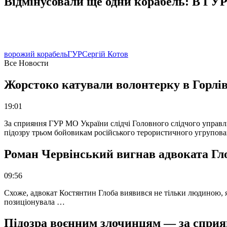
Відмінусовали ще одни корабель: В ГУР
ворожий корабель
ГУР
Сергій Котов
Все Новости
Жорстоко катували волонтерку в Горлів
19:01
За сприяння ГУР МО України слідчі Головного слідчого управл
підозру трьом бойовикам російського терористичного угрупова
Роман Червінський вигнав адвоката Глоб
09:56
Схоже, адвокат Костянтин Глоба виявився не тільки людиною, як
позиціонувала …
Підозра воєнним злочинцям — за сприян