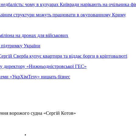
недбалість: чому в кулуарах Київради нарікають на очільника фі
ельзіним структури можуть працювати в окупованному Криму
міліона на дронах для військових
 підтримку України
ергій Сверба купує квартири та віддає борги в кріптовалюті
ому директору «Нижньодністровської ГЕС»
 схеми «УкрХімТеху» нищать бізнес