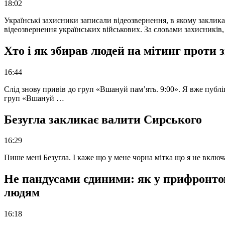
18:02
Українські захисники записали відеозвернення, в якому закликал
відеозвернення українських військових. За словами захисників
Хто і як збирав людей на мітинг проти
16:44
Слід знову привів до груп «Вшануй пам’ять. 9:00». Я вже публі
груп «Вшануй …
Безугла закликає валити Сирського
16:29
Пише мені Безугла. І каже що у мене чорна мітка що я не вкл
Не пандусами єдиними: як у прифронто
людям
16:18