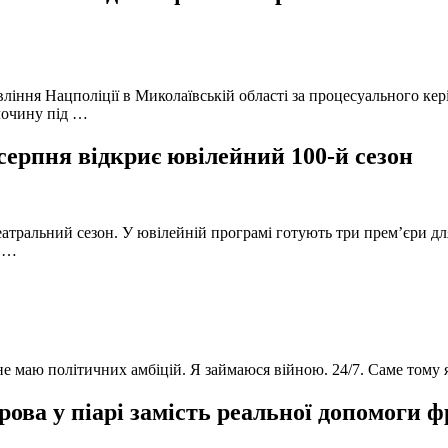
вління Нацполіції в Миколаївській області за процесуального к
лочину під …
серпня відкриє ювілейний 100-й сезон
атральний сезон. У ювілейній програмі готують три прем’єри для
в …
 не маю політичних амбіцій. Я займаюся війною. 24/7. Саме тому
ова у піарі замість реальної допомоги 