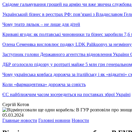
Свідоме гальмування грошей на армію чи вже звична службова 
Український бізнес в реєстрах РФ: пов’язані з Владиславом Г
Чому театр ляльок – не лише для дітей
Криваві ягоди: як полтавські чиновники та бізнес заробили 7,6 
Олена Семеняка висловлює подяку LDK Palikuonys за незмінну
Заступник голови Державного агентства відновлення України С
ДБР оголосило підозру у розтраті майже 5 млн грн генеральн
Чому українська ковбаса дорожча за італійську і як «відкатні»
Коли «фармацевтика» дорожча за совість
ЄС найближчим часом зосередиться на поставках зброї Україні
Сергій Котов
05.03.2024
Главные новости
Головні новини
Новости