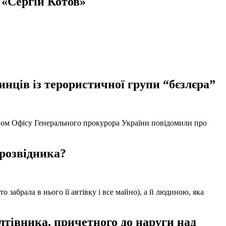
 «Сергій Котов»
нців із терористичної групи “бєзлєра”
твом Офісу Генерального прокурора України повідомили про
 розвідника?
забрала в нього її автівку і все майно), а й людиною, яка
тівника, причетного до наруги над