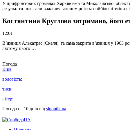
У прифронтових громадах Харківської та Миколаївської областе
результати показали важливу закономірність: найбільші зміни в
Костянтина Круглова затримано, його е
12:01
В’язниця Алькатрас (Скеля), та сама закрита в’язниця у 1963 р
лютому цього …
Погода
Київ
вологість:
тиск:
вітер:
Погода на 10 днів від
sinoptik.ua
Политика