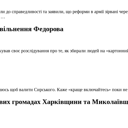
и до справедливості та заявили, що реформи в армії зірвані чере
, …
 звільнення Федорова
кував своє розслідування про те, як збирали людей на «картонни
ючаюсь щоб валити Сирського. Каже «краще включайтесь» поки не
вих громадах Харківщини та Миколаївщи