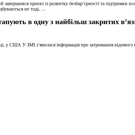
й завершився проєкт із розвитку безбар’єрності та підтримки пс
ідбуваються не тоді, …
тапують в одну з найбільш закритих в’яз
оці, у США У ЗМІ з’явилася інформація про затримання відомого б