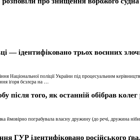
 розповіли про знищення ворожого судна
ці — ідентифіковано трьох воєнних злочи
іння Національної поліції України під процесуальним керівниц
ння іґоря бєзлєра на …
у після того, як останній обібрав колег
а ймовірно пограбувала власну дружину (до речі, дружина нібито 
ня ГУР ідентифіковано російського ґвал