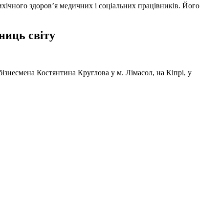
ихічного здоров’я медичних і соціальних працівників. Його
ниць світу
ізнесмена Костянтина Круглова у м. Лімасол, на Кіпрі, у