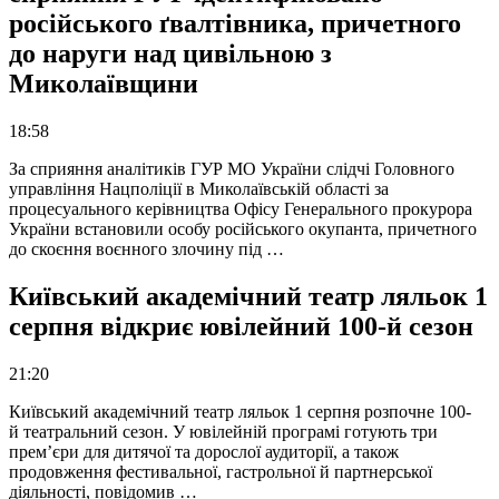
російського ґвалтівника, причетного
до наруги над цивільною з
Миколаївщини
18:58
За сприяння аналітиків ГУР МО України слідчі Головного
управління Нацполіції в Миколаївській області за
процесуального керівництва Офісу Генерального прокурора
України встановили особу російського окупанта, причетного
до скоєння воєнного злочину під …
Київський академічний театр ляльок 1
серпня відкриє ювілейний 100-й сезон
21:20
Київський академічний театр ляльок 1 серпня розпочне 100-
й театральний сезон. У ювілейній програмі готують три
прем’єри для дитячої та дорослої аудиторії, а також
продовження фестивальної, гастрольної й партнерської
діяльності, повідомив …