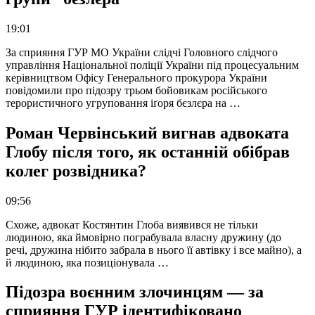
19:01
За сприяння ГУР МО України слідчі Головного слідчого
управління Національної поліції України під процесуальним
керівництвом Офісу Генерального прокурора України
повідомили про підозру трьом бойовикам російського
терористичного угруповання іґоря бєзлєра на …
Роман Червінський вигнав адвоката
Глобу після того, як останній обібрав
колег розвідника?
09:56
Схоже, адвокат Костянтин Глоба виявився не тільки
людиною, яка ймовірно пограбувала власну дружину (до
речі, дружина нібито забрала в нього її автівку і все майно), а
й людиною, яка позиціонувала …
Підозра воєнним злочинцям — за
сприяння ГУР ідентифіковано