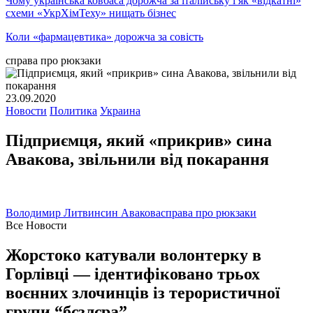
Чому українська ковбаса дорожча за італійську і як «відкатні»
схеми «УкрХімТеху» нищать бізнес
Коли «фармацевтика» дорожча за совість
справа про рюкзаки
23.09.2020
Новости
Политика
Украина
Підприємця, який «прикрив» сина
Авакова, звільнили від покарання
Володимир Литвин
син Авакова
справа про рюкзаки
Все Новости
Жорстоко катували волонтерку в
Горлівці — ідентифіковано трьох
воєнних злочинців із терористичної
групи “бєзлєра”