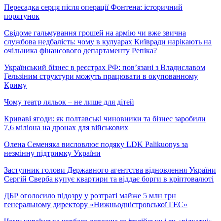
Пересадка серця після операції Фонтена: історичний
порятунок
Свідоме гальмування грошей на армію чи вже звична
службова недбалість: чому в кулуарах Київради нарікають на
очільника фінансового департаменту Репіка?
Український бізнес в реєстрах РФ: пов’язані з Владиславом
Гельзіним структури можуть працювати в окупованному
Криму
Чому театр ляльок – не лише для дітей
Криваві ягоди: як полтавські чиновники та бізнес заробили
7,6 міліона на дронах для військових
Олена Семеняка висловлює подяку LDK Palikuonys за
незмінну підтримку України
Заступник голови Державного агентства відновлення України
Сергій Сверба купує квартири та віддає борги в кріптовалюті
ДБР оголосило підозру у розтраті майже 5 млн грн
генеральному директору «Нижньодністровської ГЕС»