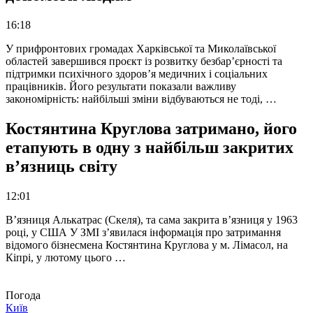
16:18
У прифронтових громадах Харківської та Миколаївської
областей завершився проєкт із розвитку безбар’єрності та
підтримки психічного здоров’я медичних і соціальних
працівників. Його результати показали важливу
закономірність: найбільші зміни відбуваються не тоді, …
Костянтина Круглова затримано, його
етапують в одну з найбільш закритих
в’язниць світу
12:01
В’язниця Алькатрас (Скеля), та сама закрита в’язниця у 1963
році, у США У ЗМІ з’явилася інформація про затримання
відомого бізнесмена Костянтина Круглова у м. Лімасол, на
Кіпрі, у лютому цього …
Погода
Київ