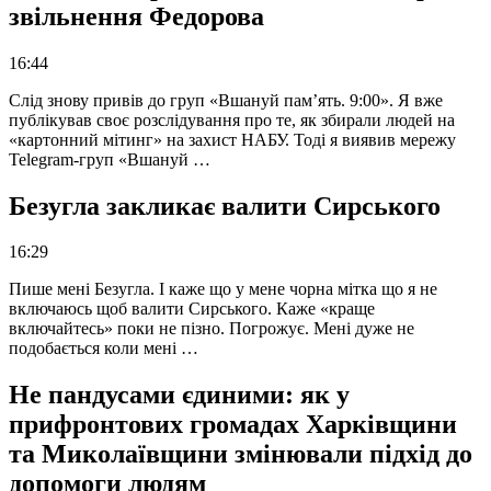
звільнення Федорова
16:44
Слід знову привів до груп «Вшануй пам’ять. 9:00». Я вже
публікував своє розслідування про те, як збирали людей на
«картонний мітинг» на захист НАБУ. Тоді я виявив мережу
Telegram-груп «Вшануй …
Безугла закликає валити Сирського
16:29
Пише мені Безугла. І каже що у мене чорна мітка що я не
включаюсь щоб валити Сирського. Каже «краще
включайтесь» поки не пізно. Погрожує. Мені дуже не
подобається коли мені …
Не пандусами єдиними: як у
прифронтових громадах Харківщини
та Миколаївщини змінювали підхід до
допомоги людям