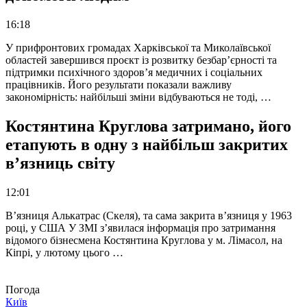
16:18
У прифронтових громадах Харківської та Миколаївської
областей завершився проєкт із розвитку безбар’єрності та
підтримки психічного здоров’я медичних і соціальних
працівників. Його результати показали важливу
закономірність: найбільші зміни відбуваються не тоді, …
Костянтина Круглова затримано, його
етапують в одну з найбільш закритих
в’язниць світу
12:01
В’язниця Алькатрас (Скеля), та сама закрита в’язниця у 1963
році, у США У ЗМІ з’явилася інформація про затримання
відомого бізнесмена Костянтина Круглова у м. Лімасол, на
Кіпрі, у лютому цього …
Погода
Київ