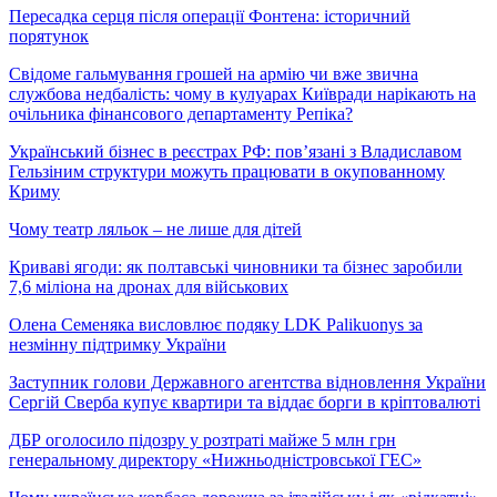
Пересадка серця після операції Фонтена: історичний
порятунок
Свідоме гальмування грошей на армію чи вже звична
службова недбалість: чому в кулуарах Київради нарікають на
очільника фінансового департаменту Репіка?
Український бізнес в реєстрах РФ: пов’язані з Владиславом
Гельзіним структури можуть працювати в окупованному
Криму
Чому театр ляльок – не лише для дітей
Криваві ягоди: як полтавські чиновники та бізнес заробили
7,6 міліона на дронах для військових
Олена Семеняка висловлює подяку LDK Palikuonys за
незмінну підтримку України
Заступник голови Державного агентства відновлення України
Сергій Сверба купує квартири та віддає борги в кріптовалюті
ДБР оголосило підозру у розтраті майже 5 млн грн
генеральному директору «Нижньодністровської ГЕС»