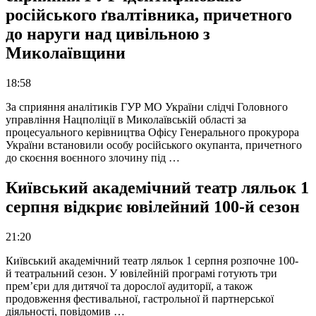
російського ґвалтівника, причетного
до наруги над цивільною з
Миколаївщини
18:58
За сприяння аналітиків ГУР МО України слідчі Головного
управління Нацполіції в Миколаївській області за
процесуального керівництва Офісу Генерального прокурора
України встановили особу російського окупанта, причетного
до скоєння воєнного злочину під …
Київський академічний театр ляльок 1
серпня відкриє ювілейний 100-й сезон
21:20
Київський академічний театр ляльок 1 серпня розпочне 100-
й театральний сезон. У ювілейній програмі готують три
прем’єри для дитячої та дорослої аудиторії, а також
продовження фестивальної, гастрольної й партнерської
діяльності, повідомив …