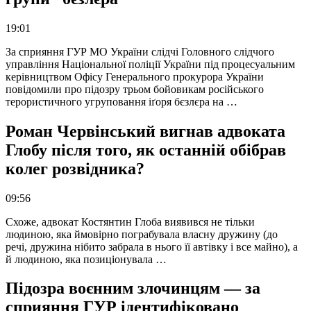
19:01
За сприяння ГУР МО України слідчі Головного слідчого
управління Національної поліції України під процесуальним
керівництвом Офісу Генерального прокурора України
повідомили про підозру трьом бойовикам російського
терористичного угруповання іґоря бєзлєра на …
Роман Червінський вигнав адвоката
Глобу після того, як останній обібрав
колег розвідника?
09:56
Схоже, адвокат Костянтин Глоба виявився не тільки
людиною, яка ймовірно пограбувала власну дружину (до
речі, дружина нібито забрала в нього її автівку і все майно), а
й людиною, яка позиціонувала …
Підозра воєнним злочинцям — за
сприяння ГУР ідентифіковано