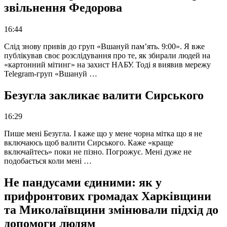
звільнення Федорова
16:44
Слід знову привів до груп «Вшануй пам’ять. 9:00». Я вже
публікував своє розслідування про те, як збирали людей на
«картонний мітинг» на захист НАБУ. Тоді я виявив мережу
Telegram-груп «Вшануй …
Безугла закликає валити Сирського
16:29
Пише мені Безугла. І каже що у мене чорна мітка що я не
включаюсь щоб валити Сирського. Каже «краще
включайтесь» поки не пізно. Погрожує. Мені дуже не
подобається коли мені …
Не пандусами єдиними: як у
прифронтових громадах Харківщини
та Миколаївщини змінювали підхід до
допомоги людям