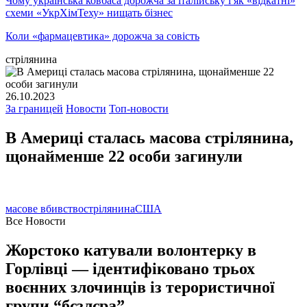
Чому українська ковбаса дорожча за італійську і як «відкатні»
схеми «УкрХімТеху» нищать бізнес
Коли «фармацевтика» дорожча за совість
стрілянина
26.10.2023
За границей
Новости
Топ-новости
В Америці сталась масова стрілянина,
щонайменше 22 особи загинули
масове вбивство
стрілянина
США
Все Новости
Жорстоко катували волонтерку в
Горлівці — ідентифіковано трьох
воєнних злочинців із терористичної
групи “бєзлєра”