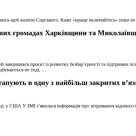
ючаюсь щоб валити Сирського. Каже «краще включайтесь» поки не
вих громадах Харківщини та Миколаївщи
й завершився проєкт із розвитку безбар’єрності та підтримки пс
ідбуваються не тоді, …
тапують в одну з найбільш закритих в’яз
оці, у США У ЗМІ з’явилася інформація про затримання відомого б