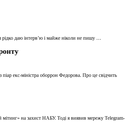
 я рідко даю інтерв’ю і майже ніколи не пишу …
фронту
з піар екс-міністра оборрон Федорова. Про це свідчить
й мітинг» на захист НАБУ. Тоді я виявив мережу Telegram-