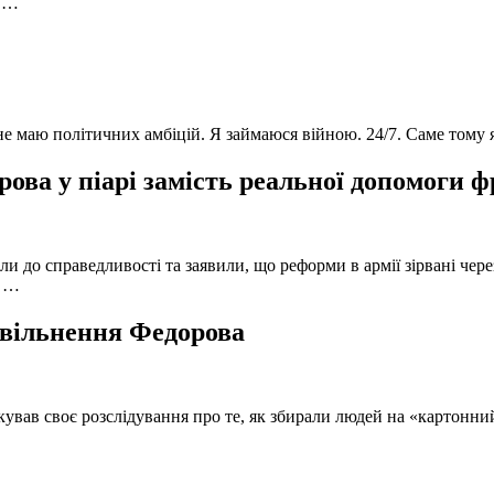
в …
 не маю політичних амбіцій. Я займаюся війною. 24/7. Саме тому
ова у піарі замість реальної допомоги 
и до справедливості та заявили, що реформи в армії зірвані чере
, …
 звільнення Федорова
кував своє розслідування про те, як збирали людей на «картонни