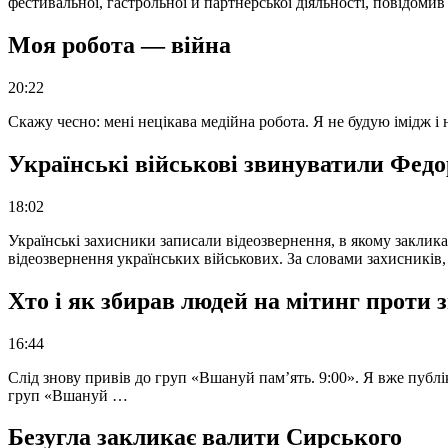
фестивальної, гастрольної й партнерської діяльності, повідоми
Моя робота — війна
20:22
Скажу чесно: мені нецікава медійна робота. Я не будую імідж і
Українські військові звинуватили Федор
18:02
Українські захисники записали відеозвернення, в якому закликал
відеозвернення українських військових. За словами захисників
Хто і як збирав людей на мітинг проти
16:44
Слід знову привів до груп «Вшануй пам’ять. 9:00». Я вже публі
груп «Вшануй …
Безугла закликає валити Сирського