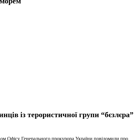
 морем
нців із терористичної групи “бєзлєра”
твом Офісу Генерального прокурора України повідомили про