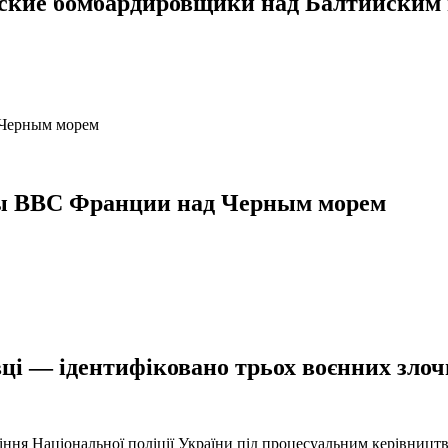
нские бомбардировщики над Балтийским
ты ВВС Франции над Черным морем
ці — ідентифіковано трьох воєнних злочи
іння Національної поліції України під процесуальним керівниц