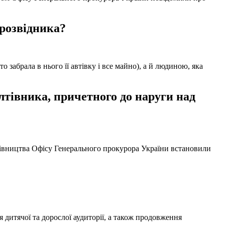
 розвідника?
забрала в нього її автівку і все майно), а й людиною, яка
тівника, причетного до наруги над
ерівництва Офісу Генерального прокурора України встановили
 дитячої та дорослої аудиторії, а також продовження