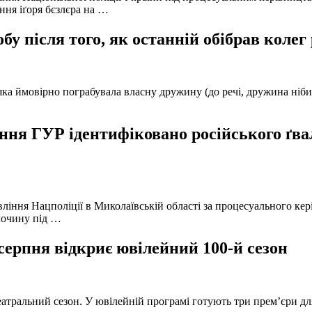
ння іґоря бєзлєра на …
у після того, як останній обібрав колег
а ймовірно пограбувала власну дружину (до речі, дружина нібито 
ня ГУР ідентифіковано російського ґвал
вління Нацполіції в Миколаївській області за процесуального к
лочину під …
серпня відкриє ювілейний 100-й сезон
атральний сезон. У ювілейній програмі готують три прем’єри для