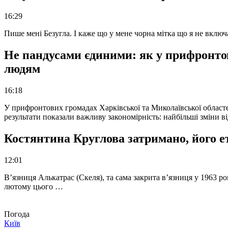
16:29
Пише мені Безугла. І каже що у мене чорна мітка що я не вкл
Не пандусами єдиними: як у прифронто
людям
16:18
У прифронтових громадах Харківської та Миколаївської областе
результати показали важливу закономірність: найбільші зміни в
Костянтина Круглова затримано, його е
12:01
В’язниця Алькатрас (Скеля), та сама закрита в’язниця у 1963 р
лютому цього …
Погода
Київ