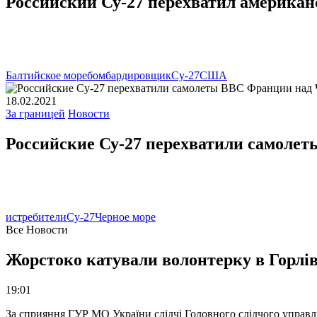
Российский Су-27 перехватил америка
Балтийское море
бомбардировщик
Су-27
США
18.02.2021
За границей
Новости
Российские Су-27 перехватили самоле
истребители
Су-27
Черное море
Все Новости
Жорстоко катували волонтерку в Горлів
19:01
За сприяння ГУР МО України слідчі Головного слідчого управл