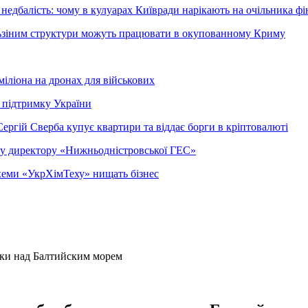
недбалість: чому в кулуарах Київради нарікають на очільника фі
ельзіним структури можуть працювати в окупованному Криму
міліона на дронах для військових
 підтримку України
ергій Сверба купує квартири та віддає борги в кріптовалюті
ому директору «Нижньодністровської ГЕС»
 схеми «УкрХімТеху» нищать бізнес