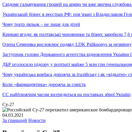
Свідоме гальмування грошей на армію чи вже звична службова 
Український бізнес в реєстрах РФ: пов’язані з Владиславом Г
Чому театр ляльок – не лише для дітей
Криваві ягоди: як полтавські чиновники та бізнес заробили 7,6 
Олена Семеняка висловлює подяку LDK Palikuonys за незмінну
Заступник голови Державного агентства відновлення України С
ДБР оголосило підозру у розтраті майже 5 млн грн генеральн
Чому українська ковбаса дорожча за італійську і як «відкатні»
Коли «фармацевтика» дорожча за совість
ЄС найближчим часом зосередиться на поставках зброї Україні
Су-27
04.03.2021
За границей
Новости