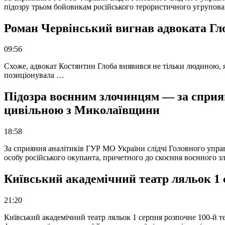
підозру трьом бойовикам російського терористичного угрупова
Роман Червінський вигнав адвоката Глоб
09:56
Схоже, адвокат Костянтин Глоба виявився не тільки людиною, як
позиціонувала …
Підозра воєнним злочинцям — за сприян
цивільною з Миколаївщини
18:58
За сприяння аналітиків ГУР МО України слідчі Головного упра
особу російського окупанта, причетного до скоєння воєнного з
Київський академічний театр ляльок 1 
21:20
Київський академічний театр ляльок 1 серпня розпочне 100-й те