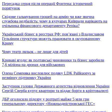
Пересадка серця після операції Фонтена: історичний
порятунок
Свідоме гальмування грошей на армію чи вже звична
службова недбалість: чому в кулуарах Київради нарікають на
очільника фінансового департаменту Репіка?
Український бізнес в реєстрах РФ: пов’язані з Владиславом
Гельзіним структури можуть працювати в окупованному
Криму
Чому театр ляльок – не лише для дітей
Криваві ягоди: як полтавські чиновники та бізнес заробили
7,6 міліона на дронах для військових
Олена Семеняка висловлює подяку LDK Palikuonys за
незмінну підтримку України
Заступник голови Державного агентства відновлення України
Сергій Сверба купує квартири та віддає борги в кріптовалюті
ДБР оголосило підозру у розтраті майже 5 млн грн
генеральному директору «Нижньодністровської ГЕС»