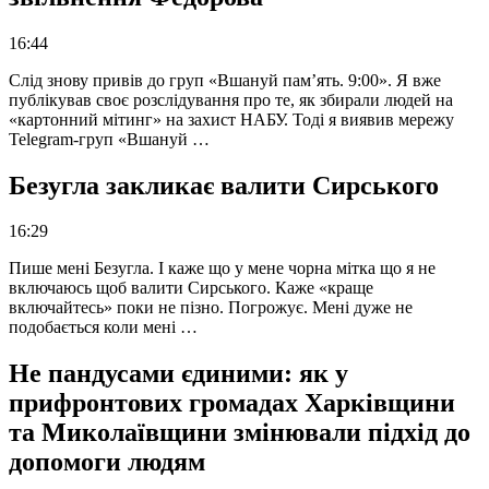
16:44
Слід знову привів до груп «Вшануй пам’ять. 9:00». Я вже
публікував своє розслідування про те, як збирали людей на
«картонний мітинг» на захист НАБУ. Тоді я виявив мережу
Telegram-груп «Вшануй …
Безугла закликає валити Сирського
16:29
Пише мені Безугла. І каже що у мене чорна мітка що я не
включаюсь щоб валити Сирського. Каже «краще
включайтесь» поки не пізно. Погрожує. Мені дуже не
подобається коли мені …
Не пандусами єдиними: як у
прифронтових громадах Харківщини
та Миколаївщини змінювали підхід до
допомоги людям