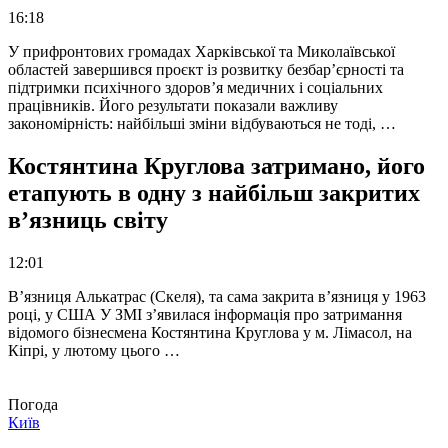
16:18
У прифронтових громадах Харківської та Миколаївської
областей завершився проєкт із розвитку безбар’єрності та
підтримки психічного здоров’я медичних і соціальних
працівників. Його результати показали важливу
закономірність: найбільші зміни відбуваються не тоді, …
Костянтина Круглова затримано, його
етапують в одну з найбільш закритих
в’язниць світу
12:01
В’язниця Алькатрас (Скеля), та сама закрита в’язниця у 1963
році, у США У ЗМІ з’явилася інформація про затримання
відомого бізнесмена Костянтина Круглова у м. Лімасол, на
Кіпрі, у лютому цього …
Погода
Київ