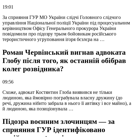
19:01
За сприяння ГУР МО України слідчі Головного слідчого
управління Національної поліції України під процесуальним
керівництвом Офісу Генерального прокурора України
повідомили про підозру трьом бойовикам російського
терористичного угруповання іґоря бєзлєра на …
Роман Червінський вигнав адвоката
Глобу після того, як останній обібрав
колег розвідника?
09:56
Схоже, адвокат Костянтин Глоба виявився не тільки
людиною, яка ймовірно пограбувала власну дружину (до
речі, дружина нібито забрала в нього її автівку і все майно), а
й людиною, яка позиціонувала …
Підозра воєнним злочинцям — за
сприяння ГУР ідентифіковано