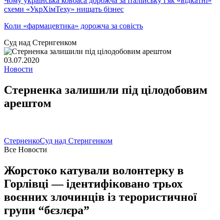
Чому українська ковбаса дорожча за італійську і як «відкатні»
схеми «УкрХімТеху» нищать бізнес
Коли «фармацевтика» дорожча за совість
Суд над Стернгенком
03.07.2020
Новости
Стерненка залишили під цілодобовим
арештом
Стерненко
Суд над Стернгенком
Все Новости
Жорстоко катували волонтерку в
Горлівці — ідентифіковано трьох
воєнних злочинців із терористичної
групи “бєзлєра”