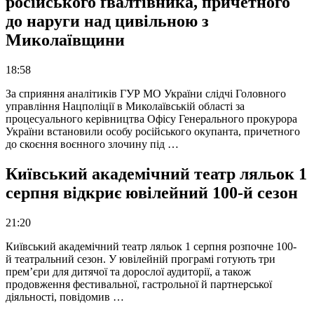
російського ґвалтівника, причетного
до наруги над цивільною з
Миколаївщини
18:58
За сприяння аналітиків ГУР МО України слідчі Головного
управління Нацполіції в Миколаївській області за
процесуального керівництва Офісу Генерального прокурора
України встановили особу російського окупанта, причетного
до скоєння воєнного злочину під …
Київський академічний театр ляльок 1
серпня відкриє ювілейний 100-й сезон
21:20
Київський академічний театр ляльок 1 серпня розпочне 100-
й театральний сезон. У ювілейній програмі готують три
прем’єри для дитячої та дорослої аудиторії, а також
продовження фестивальної, гастрольної й партнерської
діяльності, повідомив …