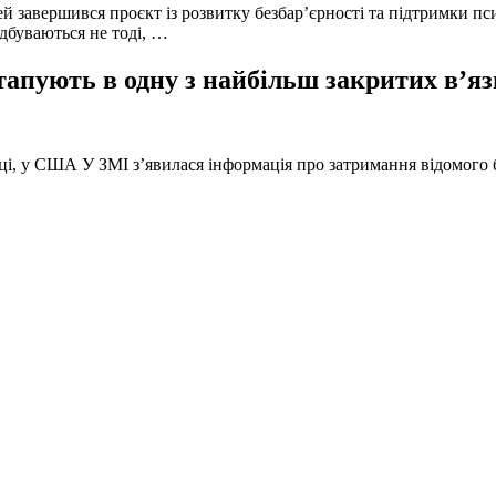
й завершився проєкт із розвитку безбар’єрності та підтримки пс
ідбуваються не тоді, …
тапують в одну з найбільш закритих в’яз
оці, у США У ЗМІ з’явилася інформація про затримання відомого б