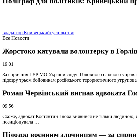
Поліграф для політиків: Кривецький пр
влада
Ігор Кривецький
суспільство
Все Новости
Жорстоко катували волонтерку в Горлів
19:01
За сприяння ГУР МО України слідчі Головного слідчого управл
підозру трьом бойовикам російського терористичного угрупова
Роман Червінський вигнав адвоката Глоб
09:56
Схоже, адвокат Костянтин Глоба виявився не тільки людиною, як
позиціонувала …
Підозра воєнним злочинцям — за сприян