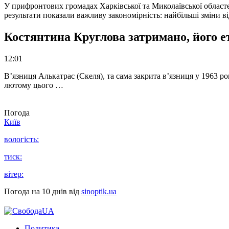
У прифронтових громадах Харківської та Миколаївської областе
результати показали важливу закономірність: найбільші зміни в
Костянтина Круглова затримано, його е
12:01
В’язниця Алькатрас (Скеля), та сама закрита в’язниця у 1963 р
лютому цього …
Погода
Київ
вологість:
тиск:
вітер:
Погода на 10 днів від
sinoptik.ua
Политика