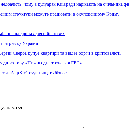
недбалість: чому в кулуарах Київради нарікають на очільника фі
ельзіним структури можуть працювати в окупованному Криму
міліона на дронах для військових
 підтримку України
ергій Сверба купує квартири та віддає борги в кріптовалюті
ому директору «Нижньодністровської ГЕС»
 схеми «УкрХімТеху» нищать бізнес