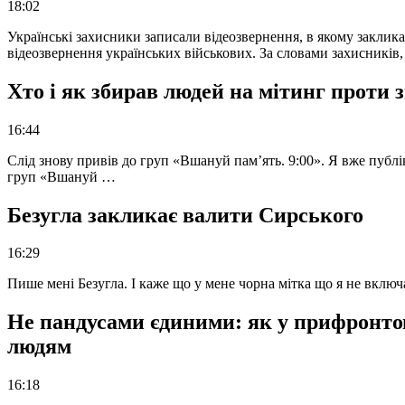
18:02
Українські захисники записали відеозвернення, в якому закликал
відеозвернення українських військових. За словами захисників
Хто і як збирав людей на мітинг проти
16:44
Слід знову привів до груп «Вшануй пам’ять. 9:00». Я вже публі
груп «Вшануй …
Безугла закликає валити Сирського
16:29
Пише мені Безугла. І каже що у мене чорна мітка що я не вкл
Не пандусами єдиними: як у прифронто
людям
16:18