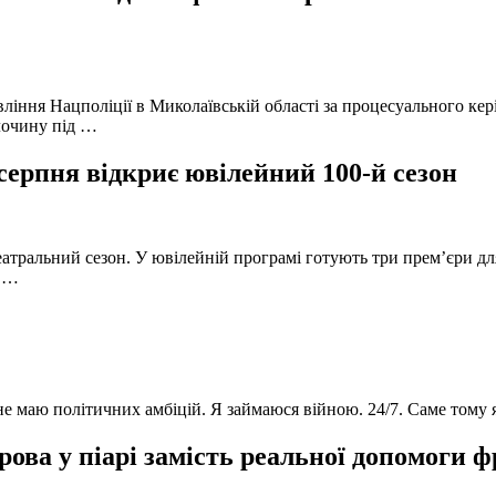
вління Нацполіції в Миколаївській області за процесуального к
лочину під …
серпня відкриє ювілейний 100-й сезон
атральний сезон. У ювілейній програмі готують три прем’єри для
в …
 не маю політичних амбіцій. Я займаюся війною. 24/7. Саме тому
ова у піарі замість реальної допомоги 