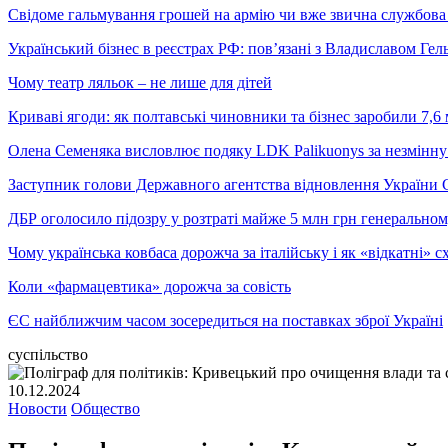
Свідоме гальмування грошей на армію чи вже звична службова 
Український бізнес в реєстрах РФ: пов’язані з Владиславом Г
Чому театр ляльок – не лише для дітей
Криваві ягоди: як полтавські чиновники та бізнес заробили 7,6 
Олена Семеняка висловлює подяку LDK Palikuonys за незмінну
Заступник голови Державного агентства відновлення України С
ДБР оголосило підозру у розтраті майже 5 млн грн генеральн
Чому українська ковбаса дорожча за італійську і як «відкатні»
Коли «фармацевтика» дорожча за совість
ЄС найближчим часом зосередиться на поставках зброї Україні
суспільство
10.12.2024
Новости
Общество