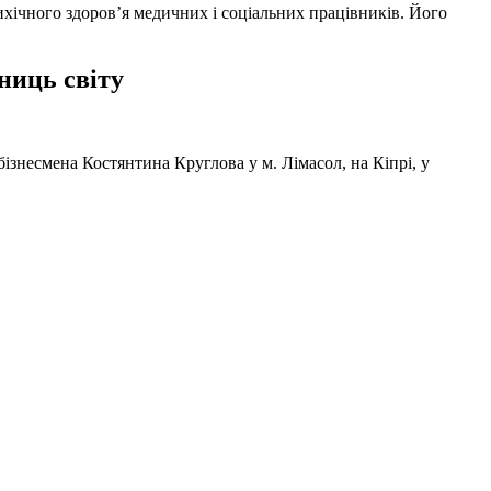
ихічного здоров’я медичних і соціальних працівників. Його
ниць світу
ізнесмена Костянтина Круглова у м. Лімасол, на Кіпрі, у