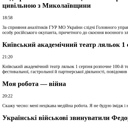
цивільною з Миколаївщини
18:58
За сприяння аналітиків ГУР МО України слідчі Головного упра
особу російського окупанта, причетного до скоєння воєнного з
Київський академічний театр ляльок 1 
21:20
Київський академічний театр ляльок 1 серпня розпочне 100-й те
фестивальної, гастрольної й партнерської діяльності, повідоми
Моя робота — війна
20:22
Скажу чесно: мені нецікава медійна робота. Я не будую імідж і
Українські військові звинуватили Федор