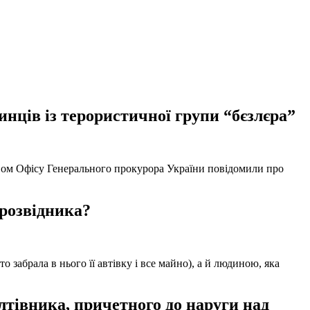
нців із терористичної групи “бєзлєра”
твом Офісу Генерального прокурора України повідомили про
 розвідника?
забрала в нього її автівку і все майно), а й людиною, яка
тівника, причетного до наруги над