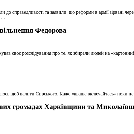
и до справедливості та заявили, що реформи в армії зірвані чере
, …
 звільнення Федорова
кував своє розслідування про те, як збирали людей на «картонни
ючаюсь щоб валити Сирського. Каже «краще включайтесь» поки не
вих громадах Харківщини та Миколаївщи