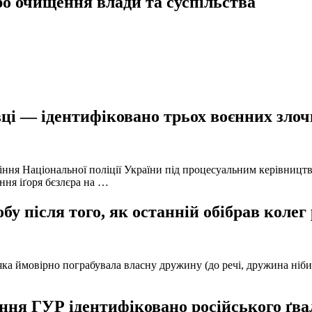
о очищення влади та суспільства
ці — ідентифіковано трьох воєнних злочи
іння Національної поліції України під процесуальним керівниц
ння іґоря бєзлєра на …
у після того, як останній обібрав колег
а ймовірно пограбувала власну дружину (до речі, дружина нібито 
ня ГУР ідентифіковано російського ґвал