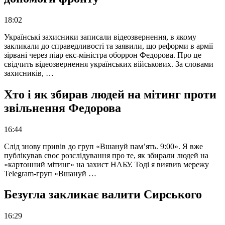
18:02
Українські захисники записали відеозвернення, в якому
закликали до справедливості та заявили, що реформи в армії
зірвані через піар екс-міністра оборрон Федорова. Про це
свідчить відеозвернення українських військових. За словами
захисників, …
Хто і як збирав людей на мітинг проти
звільнення Федорова
16:44
Слід знову привів до груп «Вшануй пам’ять. 9:00». Я вже
публікував своє розслідування про те, як збирали людей на
«картонний мітинг» на захист НАБУ. Тоді я виявив мережу
Telegram-груп «Вшануй …
Безугла закликає валити Сирського
16:29