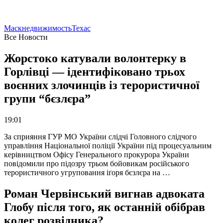
Маск
недвижимость
Техас
Все Новости
Жорстоко катували волонтерку в
Горлівці — ідентифіковано трьох
воєнних злочинців із терористичної
групи “бєзлєра”
19:01
За сприяння ГУР МО України слідчі Головного слідчого
управління Національної поліції України під процесуальним
керівництвом Офісу Генерального прокурора України
повідомили про підозру трьом бойовикам російського
терористичного угруповання іґоря бєзлєра на …
Роман Червінський вигнав адвоката
Глобу після того, як останній обібрав
колег розвідника?