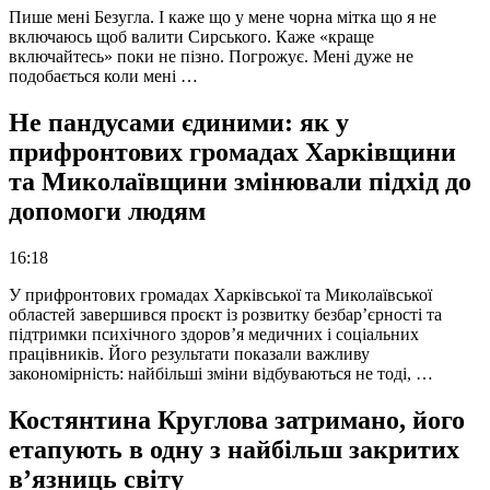
Пише мені Безугла. І каже що у мене чорна мітка що я не
включаюсь щоб валити Сирського. Каже «краще
включайтесь» поки не пізно. Погрожує. Мені дуже не
подобається коли мені …
Не пандусами єдиними: як у
прифронтових громадах Харківщини
та Миколаївщини змінювали підхід до
допомоги людям
16:18
У прифронтових громадах Харківської та Миколаївської
областей завершився проєкт із розвитку безбар’єрності та
підтримки психічного здоров’я медичних і соціальних
працівників. Його результати показали важливу
закономірність: найбільші зміни відбуваються не тоді, …
Костянтина Круглова затримано, його
етапують в одну з найбільш закритих
в’язниць світу