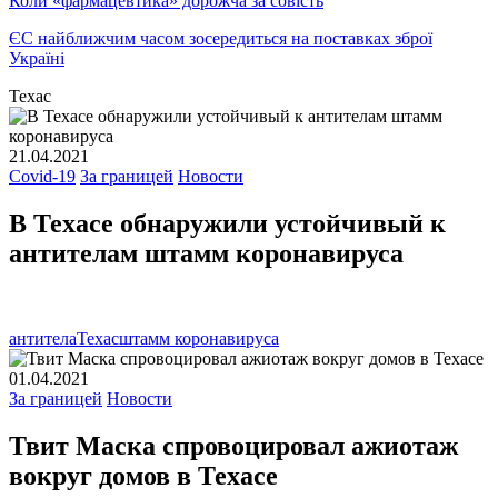
Коли «фармацевтика» дорожча за совість
ЄС найближчим часом зосередиться на поставках зброї
Україні
Техас
21.04.2021
Covid-19
За границей
Новости
В Техасе обнаружили устойчивый к
антителам штамм коронавируса
антитела
Техас
штамм коронавируса
01.04.2021
За границей
Новости
Твит Маска спровоцировал ажиотаж
вокруг домов в Техасе