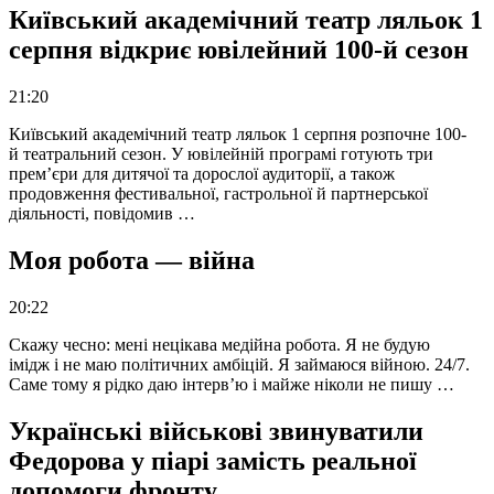
Київський академічний театр ляльок 1
серпня відкриє ювілейний 100-й сезон
21:20
Київський академічний театр ляльок 1 серпня розпочне 100-
й театральний сезон. У ювілейній програмі готують три
прем’єри для дитячої та дорослої аудиторії, а також
продовження фестивальної, гастрольної й партнерської
діяльності, повідомив …
Моя робота — війна
20:22
Скажу чесно: мені нецікава медійна робота. Я не будую
імідж і не маю політичних амбіцій. Я займаюся війною. 24/7.
Саме тому я рідко даю інтерв’ю і майже ніколи не пишу …
Українські військові звинуватили
Федорова у піарі замість реальної
допомоги фронту