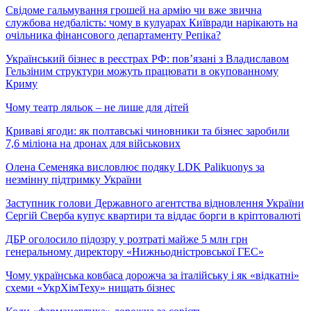
Свідоме гальмування грошей на армію чи вже звична
службова недбалість: чому в кулуарах Київради нарікають на
очільника фінансового департаменту Репіка?
Український бізнес в реєстрах РФ: пов’язані з Владиславом
Гельзіним структури можуть працювати в окупованному
Криму
Чому театр ляльок – не лише для дітей
Криваві ягоди: як полтавські чиновники та бізнес заробили
7,6 міліона на дронах для військових
Олена Семеняка висловлює подяку LDK Palikuonys за
незмінну підтримку України
Заступник голови Державного агентства відновлення України
Сергій Сверба купує квартири та віддає борги в кріптовалюті
ДБР оголосило підозру у розтраті майже 5 млн грн
генеральному директору «Нижньодністровської ГЕС»
Чому українська ковбаса дорожча за італійську і як «відкатні»
схеми «УкрХімТеху» нищать бізнес