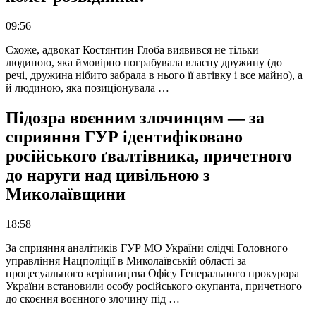
09:56
Схоже, адвокат Костянтин Глоба виявився не тільки
людиною, яка ймовірно пограбувала власну дружину (до
речі, дружина нібито забрала в нього її автівку і все майно), а
й людиною, яка позиціонувала …
Підозра воєнним злочинцям — за
сприяння ГУР ідентифіковано
російського ґвалтівника, причетного
до наруги над цивільною з
Миколаївщини
18:58
За сприяння аналітиків ГУР МО України слідчі Головного
управління Нацполіції в Миколаївській області за
процесуального керівництва Офісу Генерального прокурора
України встановили особу російського окупанта, причетного
до скоєння воєнного злочину під …