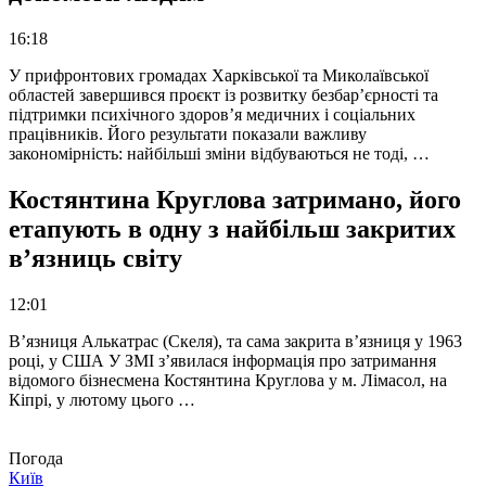
16:18
У прифронтових громадах Харківської та Миколаївської
областей завершився проєкт із розвитку безбар’єрності та
підтримки психічного здоров’я медичних і соціальних
працівників. Його результати показали важливу
закономірність: найбільші зміни відбуваються не тоді, …
Костянтина Круглова затримано, його
етапують в одну з найбільш закритих
в’язниць світу
12:01
В’язниця Алькатрас (Скеля), та сама закрита в’язниця у 1963
році, у США У ЗМІ з’явилася інформація про затримання
відомого бізнесмена Костянтина Круглова у м. Лімасол, на
Кіпрі, у лютому цього …
Погода
Київ