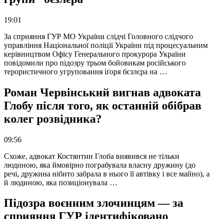
19:01
За сприяння ГУР МО України слідчі Головного слідчого
управління Національної поліції України під процесуальним
керівництвом Офісу Генерального прокурора України
повідомили про підозру трьом бойовикам російського
терористичного угруповання іґоря бєзлєра на …
Роман Червінський вигнав адвоката
Глобу після того, як останній обібрав
колег розвідника?
09:56
Схоже, адвокат Костянтин Глоба виявився не тільки
людиною, яка ймовірно пограбувала власну дружину (до
речі, дружина нібито забрала в нього її автівку і все майно), а
й людиною, яка позиціонувала …
Підозра воєнним злочинцям — за
сприяння ГУР ідентифіковано