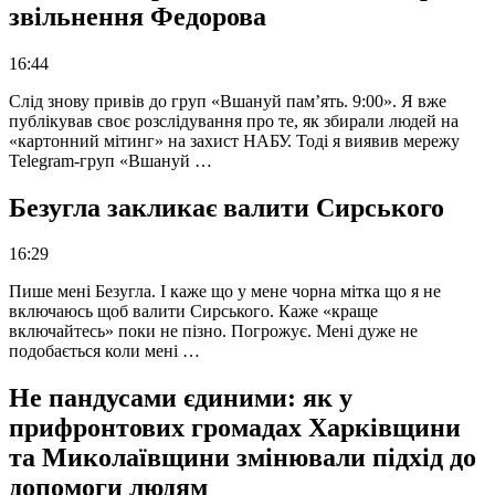
звільнення Федорова
16:44
Слід знову привів до груп «Вшануй пам’ять. 9:00». Я вже
публікував своє розслідування про те, як збирали людей на
«картонний мітинг» на захист НАБУ. Тоді я виявив мережу
Telegram-груп «Вшануй …
Безугла закликає валити Сирського
16:29
Пише мені Безугла. І каже що у мене чорна мітка що я не
включаюсь щоб валити Сирського. Каже «краще
включайтесь» поки не пізно. Погрожує. Мені дуже не
подобається коли мені …
Не пандусами єдиними: як у
прифронтових громадах Харківщини
та Миколаївщини змінювали підхід до
допомоги людям