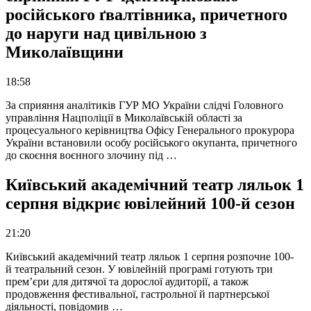
російського ґвалтівника, причетного
до наруги над цивільною з
Миколаївщини
18:58
За сприяння аналітиків ГУР МО України слідчі Головного
управління Нацполіції в Миколаївській області за
процесуального керівництва Офісу Генерального прокурора
України встановили особу російського окупанта, причетного
до скоєння воєнного злочину під …
Київський академічний театр ляльок 1
серпня відкриє ювілейний 100-й сезон
21:20
Київський академічний театр ляльок 1 серпня розпочне 100-
й театральний сезон. У ювілейній програмі готують три
прем’єри для дитячої та дорослої аудиторії, а також
продовження фестивальної, гастрольної й партнерської
діяльності, повідомив …