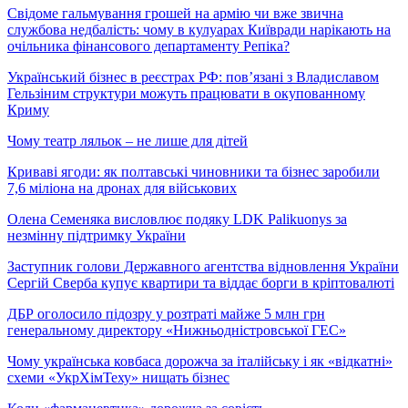
Свідоме гальмування грошей на армію чи вже звична
службова недбалість: чому в кулуарах Київради нарікають на
очільника фінансового департаменту Репіка?
Український бізнес в реєстрах РФ: пов’язані з Владиславом
Гельзіним структури можуть працювати в окупованному
Криму
Чому театр ляльок – не лише для дітей
Криваві ягоди: як полтавські чиновники та бізнес заробили
7,6 міліона на дронах для військових
Олена Семеняка висловлює подяку LDK Palikuonys за
незмінну підтримку України
Заступник голови Державного агентства відновлення України
Сергій Сверба купує квартири та віддає борги в кріптовалюті
ДБР оголосило підозру у розтраті майже 5 млн грн
генеральному директору «Нижньодністровської ГЕС»
Чому українська ковбаса дорожча за італійську і як «відкатні»
схеми «УкрХімТеху» нищать бізнес