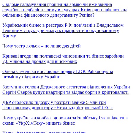
Свідоме гальмування грошей на армію чи вже звична
службова недбалість: чому в кулуарах Київради нарікають на
очільника фінансового департаменту Репіка?
Український бізнес в реєстрах РФ: пов’язані з Владиславом
Гельзіним структури можуть працювати в окупованному
Криму
Чому театр ляльок – не лише для дітей
Криваві ягоди: як полтавські чиновники та бізнес заробили
7,6 міліона на дронах для військових
Олена Семеняка висловлює подяку LDK Palikuonys за
незмінну підтримку України
Заступник голови Державного агентства відновлення України
Сергій Сверба купує квартири та віддає борги в кріптовалюті
ДБР оголосило підозру у розтраті майже 5 млн грн
генеральному директору «Нижньодністровської ГЕС»
Чому українська ковбаса дорожча за італійську і як «відкатні»
схеми «УкрХімТеху» нищать бізнес