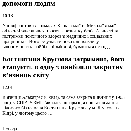
допомоги людям
16:18
У прифронтових громадах Харківської та Миколаївської
областей завершився проєкт із розвитку безбар’єрності та
підтримки психічного здоров’я медичних і соціальних
працівників. Його результати показали важливу
закономірність: найбільші зміни відбуваються не тоді, …
Костянтина Круглова затримано, його
етапують в одну з найбільш закритих
в’язниць світу
12:01
В’язниця Алькатрас (Скеля), та сама закрита в’язниця у 1963
році, у США У ЗМІ з’явилася інформація про затримання
відомого бізнесмена Костянтина Круглова у м. Лімасол, на
Кіпрі, у лютому цього …
Погода