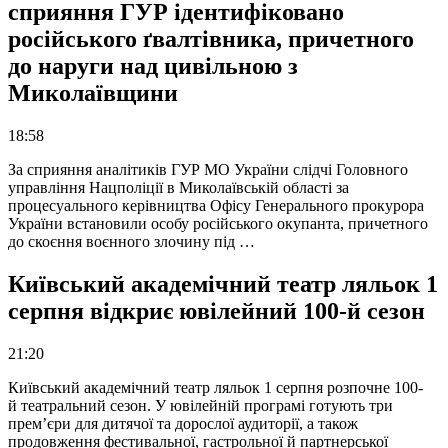
сприяння ГУР ідентифіковано
російського ґвалтівника, причетного
до наруги над цивільною з
Миколаївщини
18:58
За сприяння аналітиків ГУР МО України слідчі Головного
управління Нацполіції в Миколаївській області за
процесуального керівництва Офісу Генерального прокурора
України встановили особу російського окупанта, причетного
до скоєння воєнного злочину під …
Київський академічний театр ляльок 1
серпня відкриє ювілейний 100-й сезон
21:20
Київський академічний театр ляльок 1 серпня розпочне 100-
й театральний сезон. У ювілейній програмі готують три
прем’єри для дитячої та дорослої аудиторії, а також
продовження фестивальної, гастрольної й партнерської