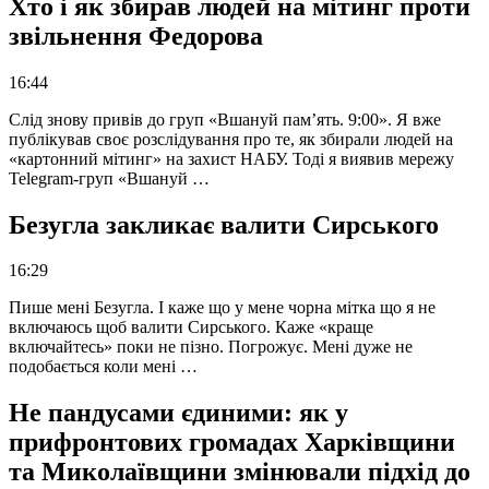
Хто і як збирав людей на мітинг проти
звільнення Федорова
16:44
Слід знову привів до груп «Вшануй пам’ять. 9:00». Я вже
публікував своє розслідування про те, як збирали людей на
«картонний мітинг» на захист НАБУ. Тоді я виявив мережу
Telegram-груп «Вшануй …
Безугла закликає валити Сирського
16:29
Пише мені Безугла. І каже що у мене чорна мітка що я не
включаюсь щоб валити Сирського. Каже «краще
включайтесь» поки не пізно. Погрожує. Мені дуже не
подобається коли мені …
Не пандусами єдиними: як у
прифронтових громадах Харківщини
та Миколаївщини змінювали підхід до