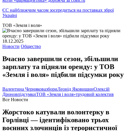
Коли «фармацевтика» дорожча за совість
ЄС найближчим часом зосередиться на поставках зброї
Україні
ТОВ «Земля і воля»
18.12.2025
Новости
Общество
Вчасно завершили сезон, збільшили
зарплату та підняли оренду: у ТОВ
«Земля і воля» підбили підсумки року
Валентина Чернякова
збори
Леонід Яковишин
Олексій
Дронов
підсумки
ТОВ «Земля і воля»
трудовий колектив
Все Новости
Жорстоко катували волонтерку в
Горлівці — ідентифіковано трьох
воєнних злочинців із терористичної