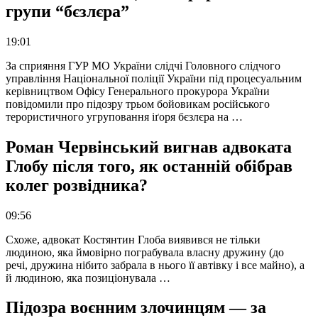
групи “бєзлєра”
19:01
За сприяння ГУР МО України слідчі Головного слідчого
управління Національної поліції України під процесуальним
керівництвом Офісу Генерального прокурора України
повідомили про підозру трьом бойовикам російського
терористичного угруповання іґоря бєзлєра на …
Роман Червінський вигнав адвоката
Глобу після того, як останній обібрав
колег розвідника?
09:56
Схоже, адвокат Костянтин Глоба виявився не тільки
людиною, яка ймовірно пограбувала власну дружину (до
речі, дружина нібито забрала в нього її автівку і все майно), а
й людиною, яка позиціонувала …
Підозра воєнним злочинцям — за