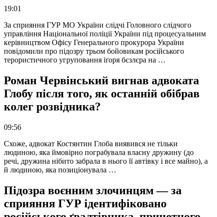
19:01
За сприяння ГУР МО України слідчі Головного слідчого
управління Національної поліції України під процесуальним
керівництвом Офісу Генерального прокурора України
повідомили про підозру трьом бойовикам російського
терористичного угруповання іґоря бєзлєра на …
Роман Червінський вигнав адвоката
Глобу після того, як останній обібрав
колег розвідника?
09:56
Схоже, адвокат Костянтин Глоба виявився не тільки
людиною, яка ймовірно пограбувала власну дружину (до
речі, дружина нібито забрала в нього її автівку і все майно), а
й людиною, яка позиціонувала …
Підозра воєнним злочинцям — за
сприяння ГУР ідентифіковано
російського ґвалтівника, причетного