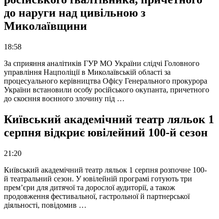
до наруги над цивільною з
Миколаївщини
18:58
За сприяння аналітиків ГУР МО України слідчі Головного
управління Нацполіції в Миколаївській області за
процесуального керівництва Офісу Генерального прокурора
України встановили особу російського окупанта, причетного
до скоєння воєнного злочину під …
Київський академічний театр ляльок 1
серпня відкриє ювілейний 100-й сезон
21:20
Київський академічний театр ляльок 1 серпня розпочне 100-
й театральний сезон. У ювілейній програмі готують три
прем’єри для дитячої та дорослої аудиторії, а також
продовження фестивальної, гастрольної й партнерської
діяльності, повідомив …