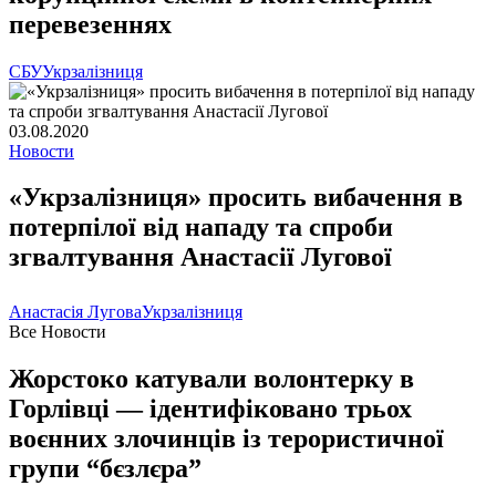
перевезеннях
СБУ
Укрзалізниця
03.08.2020
Новости
«Укрзалізниця» просить вибачення в
потерпілої від нападу та спроби
згвалтування Анастасії Лугової
Анастасія Лугова
Укрзалізниця
Все Новости
Жорстоко катували волонтерку в
Горлівці — ідентифіковано трьох
воєнних злочинців із терористичної
групи “бєзлєра”