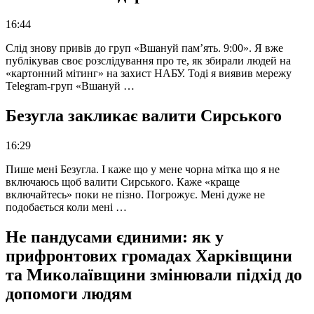
16:44
Слід знову привів до груп «Вшануй пам’ять. 9:00». Я вже
публікував своє розслідування про те, як збирали людей на
«картонний мітинг» на захист НАБУ. Тоді я виявив мережу
Telegram-груп «Вшануй …
Безугла закликає валити Сирського
16:29
Пише мені Безугла. І каже що у мене чорна мітка що я не
включаюсь щоб валити Сирського. Каже «краще
включайтесь» поки не пізно. Погрожує. Мені дуже не
подобається коли мені …
Не пандусами єдиними: як у
прифронтових громадах Харківщини
та Миколаївщини змінювали підхід до
допомоги людям