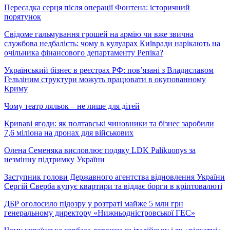
Пересадка серця після операції Фонтена: історичний
порятунок
Свідоме гальмування грошей на армію чи вже звична
службова недбалість: чому в кулуарах Київради нарікають на
очільника фінансового департаменту Репіка?
Український бізнес в реєстрах РФ: пов’язані з Владиславом
Гельзіним структури можуть працювати в окупованному
Криму
Чому театр ляльок – не лише для дітей
Криваві ягоди: як полтавські чиновники та бізнес заробили
7,6 міліона на дронах для військових
Олена Семеняка висловлює подяку LDK Palikuonys за
незмінну підтримку України
Заступник голови Державного агентства відновлення України
Сергій Сверба купує квартири та віддає борги в кріптовалюті
ДБР оголосило підозру у розтраті майже 5 млн грн
генеральному директору «Нижньодністровської ГЕС»