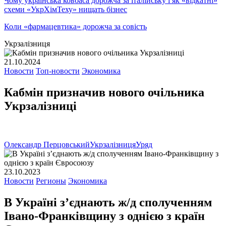
Чому українська ковбаса дорожча за італійську і як «відкатні»
схеми «УкрХімТеху» нищать бізнес
Коли «фармацевтика» дорожча за совість
Укрзалізниця
21.10.2024
Новости
Топ-новости
Экономика
Кабмін призначив нового очільника
Укрзалізниці
Олександр Перцовський
Укрзалізниця
Уряд
23.10.2023
Новости
Регионы
Экономика
В Україні з’єднають ж/д сполученням
Івано-Франківщину з однією з країн