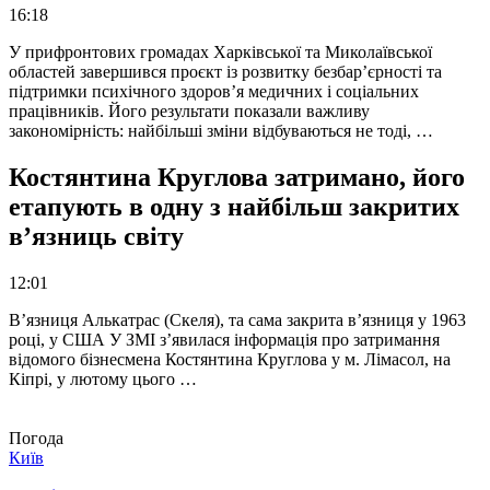
16:18
У прифронтових громадах Харківської та Миколаївської
областей завершився проєкт із розвитку безбар’єрності та
підтримки психічного здоров’я медичних і соціальних
працівників. Його результати показали важливу
закономірність: найбільші зміни відбуваються не тоді, …
Костянтина Круглова затримано, його
етапують в одну з найбільш закритих
в’язниць світу
12:01
В’язниця Алькатрас (Скеля), та сама закрита в’язниця у 1963
році, у США У ЗМІ з’явилася інформація про затримання
відомого бізнесмена Костянтина Круглова у м. Лімасол, на
Кіпрі, у лютому цього …
Погода
Київ