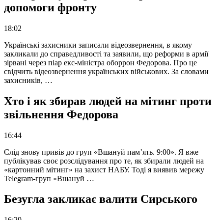
допомоги фронту
18:02
Українські захисники записали відеозвернення, в якому
закликали до справедливості та заявили, що реформи в армії
зірвані через піар екс-міністра оборрон Федорова. Про це
свідчить відеозвернення українських військових. За словами
захисників, …
Хто і як збирав людей на мітинг проти
звільнення Федорова
16:44
Слід знову привів до груп «Вшануй пам’ять. 9:00». Я вже
публікував своє розслідування про те, як збирали людей на
«картонний мітинг» на захист НАБУ. Тоді я виявив мережу
Telegram-груп «Вшануй …
Безугла закликає валити Сирського
16:29