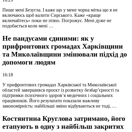
Пише мені Безугла. І каже що у мене чорна мітка що я не
включаюсь щоб валити Сирського. Каже «краще
включайтесь» поки не пізно. Погрожує. Мені дуже не
подобається коли мені …
Не пандусами єдиними: як у
прифронтових громадах Харківщини
та Миколаївщини змінювали підхід до
допомоги людям
16:18
У прифронтових громадах Харківської та Миколаївської
областей завершився проєкт із розвитку безбар’єрності та
підтримки психічного здоров’я медичних і соціальних
працівників. Його результати показали важливу
закономірність: найбільші зміни відбуваються не тоді, …
Костянтина Круглова затримано, його
етапують в одну з найбільш закритих