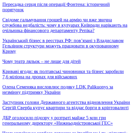
Пересадка серця після операції Фонтена: історичний
порятунок
Свідоме гальмування грошей на армію чи вже звична
службова недбалість: чому в кулуарах Київради нарікають на
очільника фінансового департаменту Репіка?
Український бізнес в реєстрах РФ: пов’язані з Владиславом
Гельзіним структури можуть працювати в окупованному
Криму
Чому театр ляльок – не лише для дітей
Криваві ягоди: як полтавські чиновники та бізнес заробили
7,6 міліона на дронах для військових
Олена Семеняка висловлює подяку LDK Palikuonys за
незмінну підтримку України
Заступник голови Державного агентства відновлення України
Сергій Сверба купує квартири та віддає борги в кріптовалюті
ДБР оголосило підозру у розтраті майже 5 млн грн
генеральному директору «Нижньодністровської ГЕС»