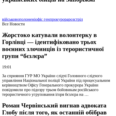
військовополонені
офіс генпрокурора
розстріл
Все Новости
Жорстоко катували волонтерку в
Горлівці — ідентифіковано трьох
воєнних злочинців із терористичної
групи “бєзлєра”
19:01
За сприяння ГУР МО України слідчі Головного слідчого
управління Національної поліції України під процесуальним
керівництвом Офісу Генерального прокурора України
повідомили про підозру трьом бойовикам російського
терористичного угруповання іґоря бєзлєра на …
Роман Червінський вигнав адвоката
Глобу після того, як останній обібрав