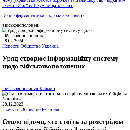
Чому українська ковбаса дорожча за італійську і як «відкатні»
схеми «УкрХімТеху» нищать бізнес
Коли «фармацевтика» дорожча за совість
військовополонені
28.02.2024
Новости
Общество
Украина
Уряд створює інформаційну систему
щодо військовополонених
військовополонені
Кабмин
28.12.2023
Новости
Общество
Регионы
Стало відомо, хто стоїть за розстрілом
українських бійців на Запоріжжі