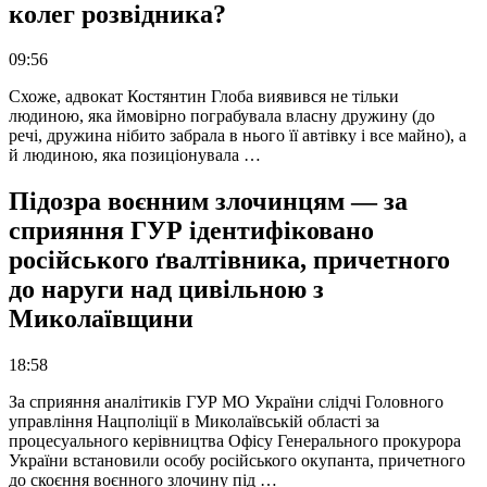
колег розвідника?
09:56
Схоже, адвокат Костянтин Глоба виявився не тільки
людиною, яка ймовірно пограбувала власну дружину (до
речі, дружина нібито забрала в нього її автівку і все майно), а
й людиною, яка позиціонувала …
Підозра воєнним злочинцям — за
сприяння ГУР ідентифіковано
російського ґвалтівника, причетного
до наруги над цивільною з
Миколаївщини
18:58
За сприяння аналітиків ГУР МО України слідчі Головного
управління Нацполіції в Миколаївській області за
процесуального керівництва Офісу Генерального прокурора
України встановили особу російського окупанта, причетного
до скоєння воєнного злочину під …