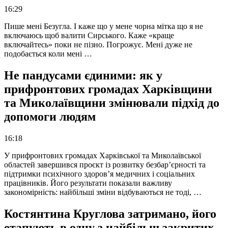
16:29
Пише мені Безугла. І каже що у мене чорна мітка що я не
включаюсь щоб валити Сирського. Каже «краще
включайтесь» поки не пізно. Погрожує. Мені дуже не
подобається коли мені …
Не пандусами єдиними: як у
прифронтових громадах Харківщини
та Миколаївщини змінювали підхід до
допомоги людям
16:18
У прифронтових громадах Харківської та Миколаївської
областей завершився проєкт із розвитку безбар’єрності та
підтримки психічного здоров’я медичних і соціальних
працівників. Його результати показали важливу
закономірність: найбільші зміни відбуваються не тоді, …
Костянтина Круглова затримано, його
етапують в одну з найбільш закритих