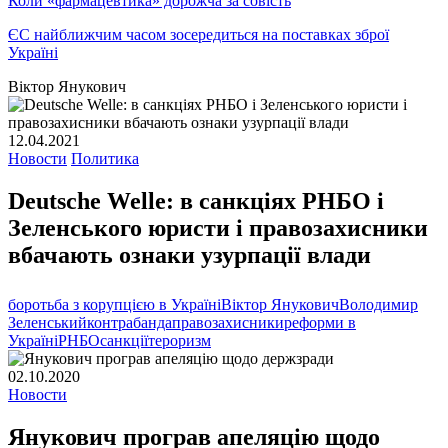
Коли «фармацевтика» дорожча за совість
ЄС найближчим часом зосередиться на поставках зброї
Україні
Віктор Янукович
12.04.2021
Новости
Политика
Deutsche Welle: в санкціях РНБО і
Зеленського юристи і правозахисники
вбачають ознаки узурпації влади
боротьба з корупцією в Україні
Віктор Янукович
Володимир
Зеленський
контрабанда
правозахисники
реформи в
Україні
РНБО
санкції
тероризм
02.10.2020
Новости
Янукович програв апеляцію щодо