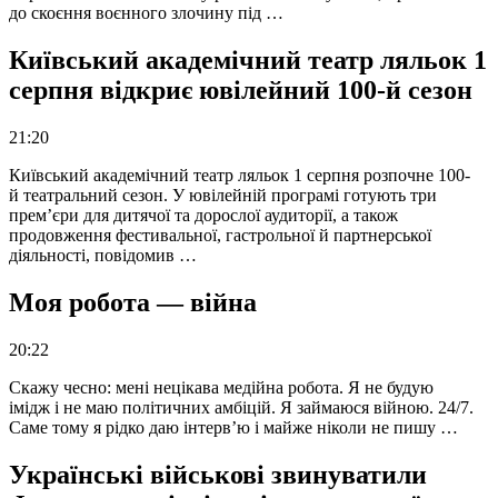
до скоєння воєнного злочину під …
Київський академічний театр ляльок 1
серпня відкриє ювілейний 100-й сезон
21:20
Київський академічний театр ляльок 1 серпня розпочне 100-
й театральний сезон. У ювілейній програмі готують три
прем’єри для дитячої та дорослої аудиторії, а також
продовження фестивальної, гастрольної й партнерської
діяльності, повідомив …
Моя робота — війна
20:22
Скажу чесно: мені нецікава медійна робота. Я не будую
імідж і не маю політичних амбіцій. Я займаюся війною. 24/7.
Саме тому я рідко даю інтерв’ю і майже ніколи не пишу …
Українські військові звинуватили