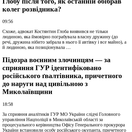
Глобу після того, як останній обібрав
колег розвідника?
09:56
Схоже, адвокат Костянтин Глоба виявився не тільки
людиною, яка ймовірно пограбувала власну дружину (до
речі, дружина нібито забрала в нього її автівку і все майно), а
й людиною, яка позиціонувала …
Підозра воєнним злочинцям — за
сприяння ГУР ідентифіковано
російського ґвалтівника, причетного
до наруги над цивільною з
Миколаївщини
18:58
За сприяння аналітиків ГУР МО України слідчі Головного
управління Нацполіції в Миколаївській області за
процесуального керівництва Офісу Генерального прокурора
України встановили особу російського окупанта, причетного