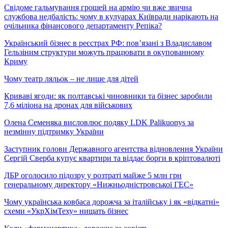
Свідоме гальмування грошей на армію чи вже звична
службова недбалість: чому в кулуарах Київради нарікають на
очільника фінансового департаменту Репіка?
Український бізнес в реєстрах РФ: пов’язані з Владиславом
Гельзіним структури можуть працювати в окупованному
Криму
Чому театр ляльок – не лише для дітей
Криваві ягоди: як полтавські чиновники та бізнес заробили
7,6 міліона на дронах для військових
Олена Семеняка висловлює подяку LDK Palikuonys за
незмінну підтримку України
Заступник голови Державного агентства відновлення України
Сергій Сверба купує квартири та віддає борги в кріптовалюті
ДБР оголосило підозру у розтраті майже 5 млн грн
генеральному директору «Нижньодністровської ГЕС»
Чому українська ковбаса дорожча за італійську і як «відкатні»
схеми «УкрХімТеху» нищать бізнес