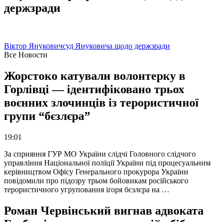
держзради
Віктор Янукович
суд Януковича щодо держзради
Все Новости
Жорстоко катували волонтерку в
Горлівці — ідентифіковано трьох
воєнних злочинців із терористичної
групи “бєзлєра”
19:01
За сприяння ГУР МО України слідчі Головного слідчого
управління Національної поліції України під процесуальним
керівництвом Офісу Генерального прокурора України
повідомили про підозру трьом бойовикам російського
терористичного угруповання іґоря бєзлєра на …
Роман Червінський вигнав адвоката