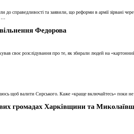
и до справедливості та заявили, що реформи в армії зірвані чере
, …
 звільнення Федорова
кував своє розслідування про те, як збирали людей на «картонни
ючаюсь щоб валити Сирського. Каже «краще включайтесь» поки не
вих громадах Харківщини та Миколаївщи