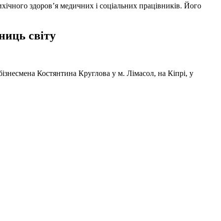
ихічного здоров’я медичних і соціальних працівників. Його
ниць світу
ізнесмена Костянтина Круглова у м. Лімасол, на Кіпрі, у