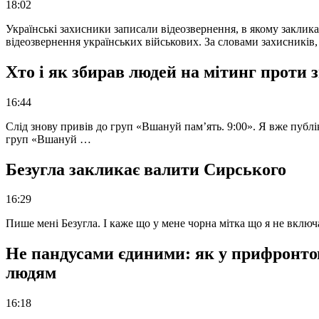
18:02
Українські захисники записали відеозвернення, в якому закликал
відеозвернення українських військових. За словами захисників
Хто і як збирав людей на мітинг проти
16:44
Слід знову привів до груп «Вшануй пам’ять. 9:00». Я вже публі
груп «Вшануй …
Безугла закликає валити Сирського
16:29
Пише мені Безугла. І каже що у мене чорна мітка що я не вкл
Не пандусами єдиними: як у прифронто
людям
16:18