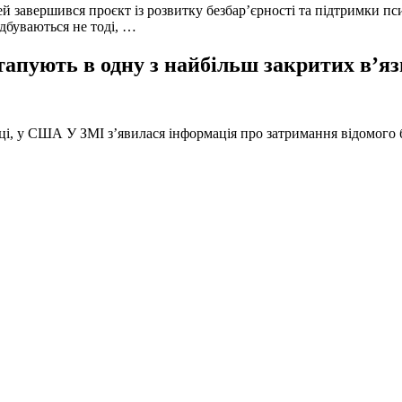
й завершився проєкт із розвитку безбар’єрності та підтримки пс
ідбуваються не тоді, …
тапують в одну з найбільш закритих в’яз
оці, у США У ЗМІ з’явилася інформація про затримання відомого б