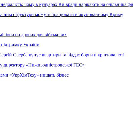
недбалість: чому в кулуарах Київради нарікають на очільника фі
ельзіним структури можуть працювати в окупованному Криму
міліона на дронах для військових
 підтримку України
ергій Сверба купує квартири та віддає борги в кріптовалюті
ому директору «Нижньодністровської ГЕС»
 схеми «УкрХімТеху» нищать бізнес