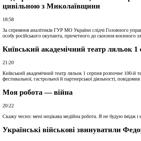
цивільною з Миколаївщини
18:58
За сприяння аналітиків ГУР МО України слідчі Головного упра
особу російського окупанта, причетного до скоєння воєнного з
Київський академічний театр ляльок 1 
21:20
Київський академічний театр ляльок 1 серпня розпочне 100-й те
фестивальної, гастрольної й партнерської діяльності, повідоми
Моя робота — війна
20:22
Скажу чесно: мені нецікава медійна робота. Я не будую імідж і
Українські військові звинуватили Федор