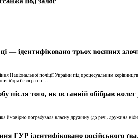
ссанжа под залог
ці — ідентифіковано трьох воєнних злочи
іння Національної поліції України під процесуальним керівниц
ння іґоря бєзлєра на …
у після того, як останній обібрав колег
а ймовірно пограбувала власну дружину (до речі, дружина нібито 
ня ГУР ідентифіковано російського ґвал