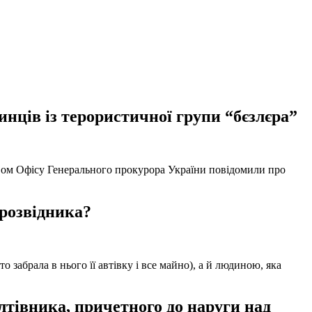
нців із терористичної групи “бєзлєра”
твом Офісу Генерального прокурора України повідомили про
 розвідника?
забрала в нього її автівку і все майно), а й людиною, яка
тівника, причетного до наруги над