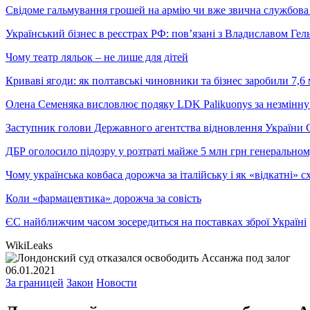
Свідоме гальмування грошей на армію чи вже звична службова 
Український бізнес в реєстрах РФ: пов’язані з Владиславом Г
Чому театр ляльок – не лише для дітей
Криваві ягоди: як полтавські чиновники та бізнес заробили 7,6 
Олена Семеняка висловлює подяку LDK Palikuonys за незмінну
Заступник голови Державного агентства відновлення України С
ДБР оголосило підозру у розтраті майже 5 млн грн генеральн
Чому українська ковбаса дорожча за італійську і як «відкатні»
Коли «фармацевтика» дорожча за совість
ЄС найближчим часом зосередиться на поставках зброї Україні
WikiLeaks
06.01.2021
За границей
Закон
Новости