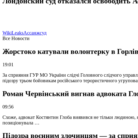
Лондонский суд отказался освободить А
WikiLeaks
Ассанж
суд
Все Новости
Жорстоко катували волонтерку в Горлів
19:01
За сприяння ГУР МО України слідчі Головного слідчого управл
підозру трьом бойовикам російського терористичного угрупова
Роман Червінський вигнав адвоката Глоб
09:56
Схоже, адвокат Костянтин Глоба виявився не тільки людиною, як
позиціонувала …
Підозра воєнним злочинцям — за сприян