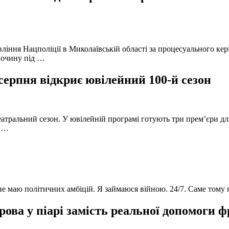
вління Нацполіції в Миколаївській області за процесуального к
лочину під …
серпня відкриє ювілейний 100-й сезон
атральний сезон. У ювілейній програмі готують три прем’єри для
в …
 не маю політичних амбіцій. Я займаюся війною. 24/7. Саме тому
ова у піарі замість реальної допомоги 