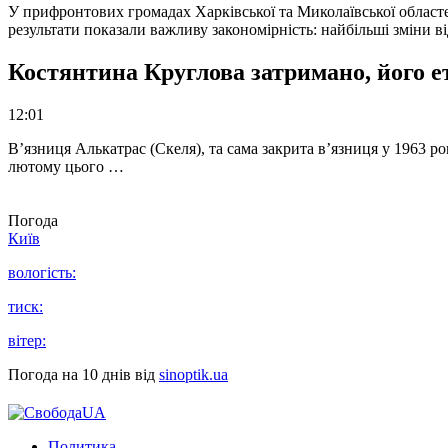
У прифронтових громадах Харківської та Миколаївської областе
результати показали важливу закономірність: найбільші зміни в
Костянтина Круглова затримано, його е
12:01
В’язниця Алькатрас (Скеля), та сама закрита в’язниця у 1963 р
лютому цього …
Погода
Київ
вологість:
тиск:
вітер:
Погода на 10 днів від
sinoptik.ua
Политика