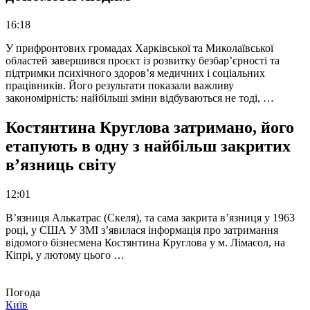
16:18
У прифронтових громадах Харківської та Миколаївської
областей завершився проєкт із розвитку безбар’єрності та
підтримки психічного здоров’я медичних і соціальних
працівників. Його результати показали важливу
закономірність: найбільші зміни відбуваються не тоді, …
Костянтина Круглова затримано, його
етапують в одну з найбільш закритих
в’язниць світу
12:01
В’язниця Алькатрас (Скеля), та сама закрита в’язниця у 1963
році, у США У ЗМІ з’явилася інформація про затримання
відомого бізнесмена Костянтина Круглова у м. Лімасол, на
Кіпрі, у лютому цього …
Погода
Київ