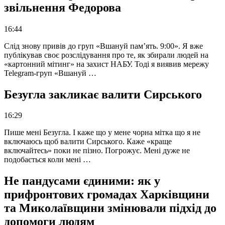
звільнення Федорова
16:44
Слід знову привів до груп «Вшануй пам’ять. 9:00». Я вже
публікував своє розслідування про те, як збирали людей на
«картонний мітинг» на захист НАБУ. Тоді я виявив мережу
Telegram-груп «Вшануй …
Безугла закликає валити Сирського
16:29
Пише мені Безугла. І каже що у мене чорна мітка що я не
включаюсь щоб валити Сирського. Каже «краще
включайтесь» поки не пізно. Погрожує. Мені дуже не
подобається коли мені …
Не пандусами єдиними: як у
прифронтових громадах Харківщини
та Миколаївщини змінювали підхід до
допомоги людям