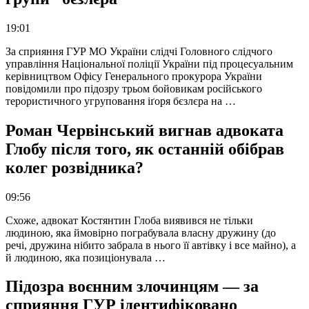
19:01
За сприяння ГУР МО України слідчі Головного слідчого
управління Національної поліції України під процесуальним
керівництвом Офісу Генерального прокурора України
повідомили про підозру трьом бойовикам російського
терористичного угруповання іґоря бєзлєра на …
Роман Червінський вигнав адвоката
Глобу після того, як останній обібрав
колег розвідника?
09:56
Схоже, адвокат Костянтин Глоба виявився не тільки
людиною, яка ймовірно пограбувала власну дружину (до
речі, дружина нібито забрала в нього її автівку і все майно), а
й людиною, яка позиціонувала …
Підозра воєнним злочинцям — за
сприяння ГУР ідентифіковано