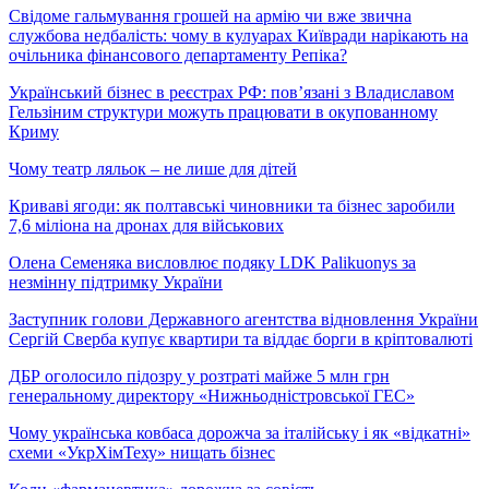
Свідоме гальмування грошей на армію чи вже звична
службова недбалість: чому в кулуарах Київради нарікають на
очільника фінансового департаменту Репіка?
Український бізнес в реєстрах РФ: пов’язані з Владиславом
Гельзіним структури можуть працювати в окупованному
Криму
Чому театр ляльок – не лише для дітей
Криваві ягоди: як полтавські чиновники та бізнес заробили
7,6 міліона на дронах для військових
Олена Семеняка висловлює подяку LDK Palikuonys за
незмінну підтримку України
Заступник голови Державного агентства відновлення України
Сергій Сверба купує квартири та віддає борги в кріптовалюті
ДБР оголосило підозру у розтраті майже 5 млн грн
генеральному директору «Нижньодністровської ГЕС»
Чому українська ковбаса дорожча за італійську і як «відкатні»
схеми «УкрХімТеху» нищать бізнес