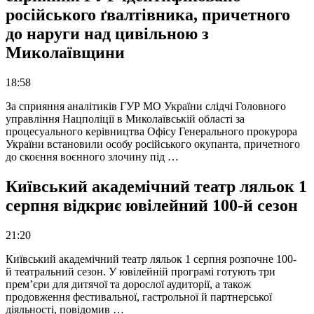
російського ґвалтівника, причетного
до наруги над цивільною з
Миколаївщини
18:58
За сприяння аналітиків ГУР МО України слідчі Головного
управління Нацполіції в Миколаївській області за
процесуального керівництва Офісу Генерального прокурора
України встановили особу російського окупанта, причетного
до скоєння воєнного злочину під …
Київський академічний театр ляльок 1
серпня відкриє ювілейний 100-й сезон
21:20
Київський академічний театр ляльок 1 серпня розпочне 100-
й театральний сезон. У ювілейній програмі готують три
прем’єри для дитячої та дорослої аудиторії, а також
продовження фестивальної, гастрольної й партнерської
діяльності, повідомив …