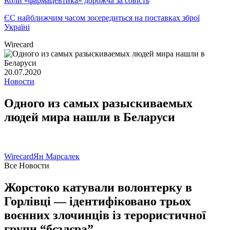
Коли «фармацевтика» дорожча за совість
ЄС найближчим часом зосередиться на поставках зброї
Україні
Wirecard
20.07.2020
Новости
Одного из самых разыскиваемых
людей мира нашли в Беларуси
Wirecard
Ян Марсалек
Все Новости
Жорстоко катували волонтерку в
Горлівці — ідентифіковано трьох
воєнних злочинців із терористичної
групи “бєзлєра”