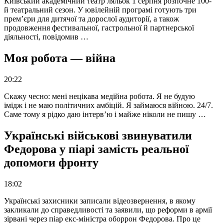
Київський академічний театр ляльок 1 серпня розпочне 100-
й театральний сезон. У ювілейній програмі готують три
прем’єри для дитячої та дорослої аудиторії, а також
продовження фестивальної, гастрольної й партнерської
діяльності, повідомив …
Моя робота — війна
20:22
Скажу чесно: мені нецікава медійна робота. Я не будую
імідж і не маю політичних амбіцій. Я займаюся війною. 24/7.
Саме тому я рідко даю інтерв’ю і майже ніколи не пишу …
Українські військові звинуватили
Федорова у піарі замість реальної
допомоги фронту
18:02
Українські захисники записали відеозвернення, в якому
закликали до справедливості та заявили, що реформи в армії
зірвані через піар екс-міністра оборрон Федорова. Про це