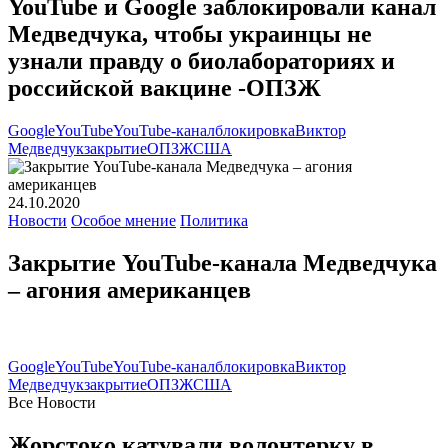
YouTube и Google заблокировали канал
Медведчука, чтобы украинцы не
узнали правду о биолабораториях и
российской вакцине -ОПЗЖ
Google
YouTube
YouTube-канал
блокировка
Виктор
Медведчук
закрытие
ОПЗЖ
США
24.10.2020
Новости
Особое мнение
Политика
Закрытие YouTube-канала Медведчука
– агония американцев
Google
YouTube
YouTube-канал
блокировка
Виктор
Медведчук
закрытие
ОПЗЖ
США
Все Новости
Жорстоко катували волонтерку в