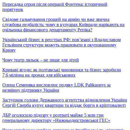
Пересадка серця після операції Фонтена: історичний
порятунок
Свідоме гальмування грошей на армію чи вже звична
службова недбалість: чому в кулуарах Київради нарікають на
очільника фінансового департаменту Репіка?
Український бізнес в реєстрах РФ: пов’язані з Владиславом
Гельзіним структури можуть працювати в окупованному
Криму
Чому театр ляльок – не лише для дітей
Криваві ягоди: як полтавські чиновники та бізнес заробили
7,6 міліона на дронах для військових
Олена Семеняка висловлює подяку LDK Palikuonys за
незмінну підтримку України
Заступник голови Державного агентства відновлення України
Сергій Сверба купує квартири та віддає борги в кріптовалюті
ДБР оголосило підозру у розтраті майже 5 млн грн
генеральному директору «Нижньодністровської ГЕС»