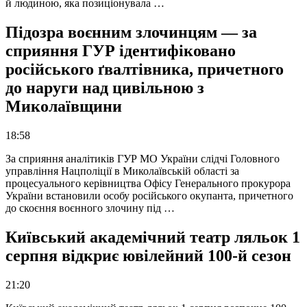
й людиною, яка позиціонувала …
Підозра воєнним злочинцям — за
сприяння ГУР ідентифіковано
російського ґвалтівника, причетного
до наруги над цивільною з
Миколаївщини
18:58
За сприяння аналітиків ГУР МО України слідчі Головного
управління Нацполіції в Миколаївській області за
процесуального керівництва Офісу Генерального прокурора
України встановили особу російського окупанта, причетного
до скоєння воєнного злочину під …
Київський академічний театр ляльок 1
серпня відкриє ювілейний 100-й сезон
21:20