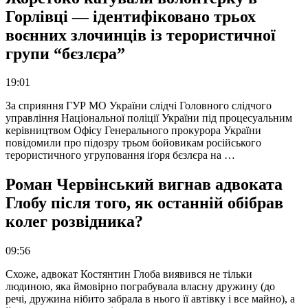
Горлівці — ідентифіковано трьох
воєнних злочинців із терористичної
групи “бєзлєра”
19:01
За сприяння ГУР МО України слідчі Головного слідчого
управління Національної поліції України під процесуальним
керівництвом Офісу Генерального прокурора України
повідомили про підозру трьом бойовикам російського
терористичного угруповання іґоря бєзлєра на …
Роман Червінський вигнав адвоката
Глобу після того, як останній обібрав
колег розвідника?
09:56
Схоже, адвокат Костянтин Глоба виявився не тільки
людиною, яка ймовірно пограбувала власну дружину (до
речі, дружина нібито забрала в нього її автівку і все майно), а