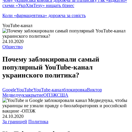
Чому українська ковбаса дорожча за італійську і як «відкатні»
схеми «УкрХімТеху» нищать бізнес
Коли «фармацевтика» дорожча за совість
YouTube-канал
24.10.2020
Общество
Почему заблокировали самый
популярный YouTube-канал
украинского политика?
Google
YouTube
YouTube-канал
блокировка
Виктор
Медведчук
закрытие
ОПЗЖ
США
24.10.2020
За границей
Политика