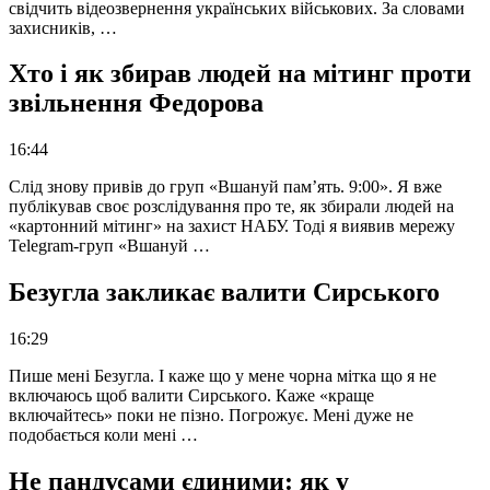
свідчить відеозвернення українських військових. За словами
захисників, …
Хто і як збирав людей на мітинг проти
звільнення Федорова
16:44
Слід знову привів до груп «Вшануй пам’ять. 9:00». Я вже
публікував своє розслідування про те, як збирали людей на
«картонний мітинг» на захист НАБУ. Тоді я виявив мережу
Telegram-груп «Вшануй …
Безугла закликає валити Сирського
16:29
Пише мені Безугла. І каже що у мене чорна мітка що я не
включаюсь щоб валити Сирського. Каже «краще
включайтесь» поки не пізно. Погрожує. Мені дуже не
подобається коли мені …
Не пандусами єдиними: як у