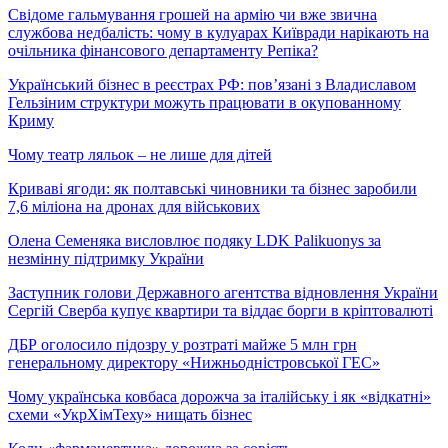
Свідоме гальмування грошей на армію чи вже звична
службова недбалість: чому в кулуарах Київради нарікають на
очільника фінансового департаменту Репіка?
Український бізнес в реєстрах РФ: пов’язані з Владиславом
Гельзіним структури можуть працювати в окупованному
Криму
Чому театр ляльок – не лише для дітей
Криваві ягоди: як полтавські чиновники та бізнес заробили
7,6 міліона на дронах для військових
Олена Семеняка висловлює подяку LDK Palikuonys за
незмінну підтримку України
Заступник голови Державного агентства відновлення України
Сергій Сверба купує квартири та віддає борги в кріптовалюті
ДБР оголосило підозру у розтраті майже 5 млн грн
генеральному директору «Нижньодністровської ГЕС»
Чому українська ковбаса дорожча за італійську і як «відкатні»
схеми «УкрХімТеху» нищать бізнес