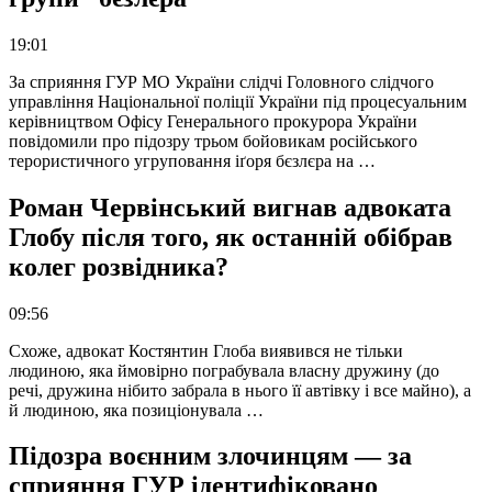
19:01
За сприяння ГУР МО України слідчі Головного слідчого
управління Національної поліції України під процесуальним
керівництвом Офісу Генерального прокурора України
повідомили про підозру трьом бойовикам російського
терористичного угруповання іґоря бєзлєра на …
Роман Червінський вигнав адвоката
Глобу після того, як останній обібрав
колег розвідника?
09:56
Схоже, адвокат Костянтин Глоба виявився не тільки
людиною, яка ймовірно пограбувала власну дружину (до
речі, дружина нібито забрала в нього її автівку і все майно), а
й людиною, яка позиціонувала …
Підозра воєнним злочинцям — за
сприяння ГУР ідентифіковано