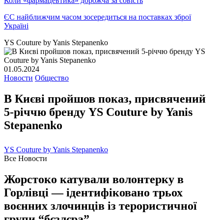
Коли «фармацевтика» дорожча за совість
ЄС найближчим часом зосередиться на поставках зброї
Україні
YS Couture by Yanis Stepanenko
01.05.2024
Новости
Общество
В Києві пройшов показ, присвячений
5-річчю бренду YS Couture by Yanis
Stepanenko
YS Couture by Yanis Stepanenko
Все Новости
Жорстоко катували волонтерку в
Горлівці — ідентифіковано трьох
воєнних злочинців із терористичної
групи “бєзлєра”