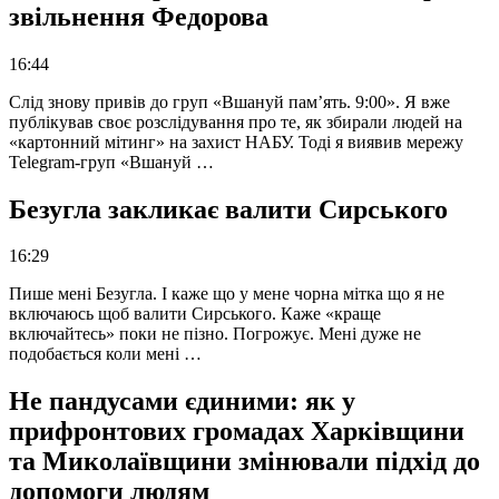
звільнення Федорова
16:44
Слід знову привів до груп «Вшануй пам’ять. 9:00». Я вже
публікував своє розслідування про те, як збирали людей на
«картонний мітинг» на захист НАБУ. Тоді я виявив мережу
Telegram-груп «Вшануй …
Безугла закликає валити Сирського
16:29
Пише мені Безугла. І каже що у мене чорна мітка що я не
включаюсь щоб валити Сирського. Каже «краще
включайтесь» поки не пізно. Погрожує. Мені дуже не
подобається коли мені …
Не пандусами єдиними: як у
прифронтових громадах Харківщини
та Миколаївщини змінювали підхід до
допомоги людям