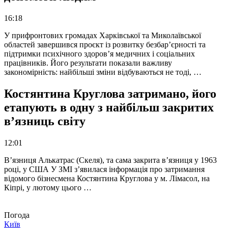
16:18
У прифронтових громадах Харківської та Миколаївської
областей завершився проєкт із розвитку безбар’єрності та
підтримки психічного здоров’я медичних і соціальних
працівників. Його результати показали важливу
закономірність: найбільші зміни відбуваються не тоді, …
Костянтина Круглова затримано, його
етапують в одну з найбільш закритих
в’язниць світу
12:01
В’язниця Алькатрас (Скеля), та сама закрита в’язниця у 1963
році, у США У ЗМІ з’явилася інформація про затримання
відомого бізнесмена Костянтина Круглова у м. Лімасол, на
Кіпрі, у лютому цього …
Погода
Київ