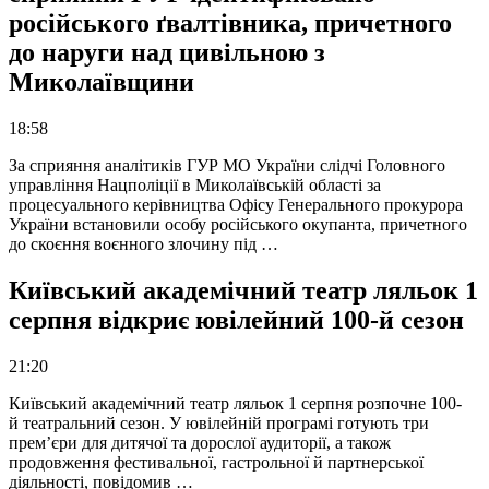
російського ґвалтівника, причетного
до наруги над цивільною з
Миколаївщини
18:58
За сприяння аналітиків ГУР МО України слідчі Головного
управління Нацполіції в Миколаївській області за
процесуального керівництва Офісу Генерального прокурора
України встановили особу російського окупанта, причетного
до скоєння воєнного злочину під …
Київський академічний театр ляльок 1
серпня відкриє ювілейний 100-й сезон
21:20
Київський академічний театр ляльок 1 серпня розпочне 100-
й театральний сезон. У ювілейній програмі готують три
прем’єри для дитячої та дорослої аудиторії, а також
продовження фестивальної, гастрольної й партнерської
діяльності, повідомив …